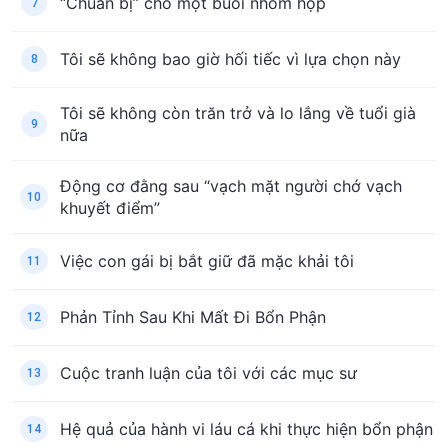
“Chuẩn bị” cho một buổi nhóm họp
7
Tôi sẽ không bao giờ hối tiếc vì lựa chọn này
8
Tôi sẽ không còn trăn trở và lo lắng về tuổi già
9
nữa
Động cơ đằng sau “vạch mặt người chớ vạch
10
khuyết điểm”
Việc con gái bị bắt giữ đã mặc khải tôi
11
Phản Tỉnh Sau Khi Mất Đi Bổn Phận
12
Cuộc tranh luận của tôi với các mục sư
13
Hệ quả của hành vi láu cá khi thực hiện bổn phận
14