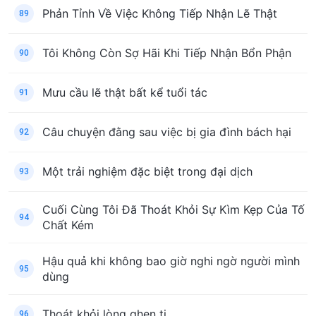
Phản Tỉnh Về Việc Không Tiếp Nhận Lẽ Thật
89
Tôi Không Còn Sợ Hãi Khi Tiếp Nhận Bổn Phận
90
Mưu cầu lẽ thật bất kể tuổi tác
91
Câu chuyện đằng sau việc bị gia đình bách hại
92
Một trải nghiệm đặc biệt trong đại dịch
93
Cuối Cùng Tôi Đã Thoát Khỏi Sự Kìm Kẹp Của Tố
94
Chất Kém
Hậu quả khi không bao giờ nghi ngờ người mình
95
dùng
Thoát khỏi lòng ghen tị
96