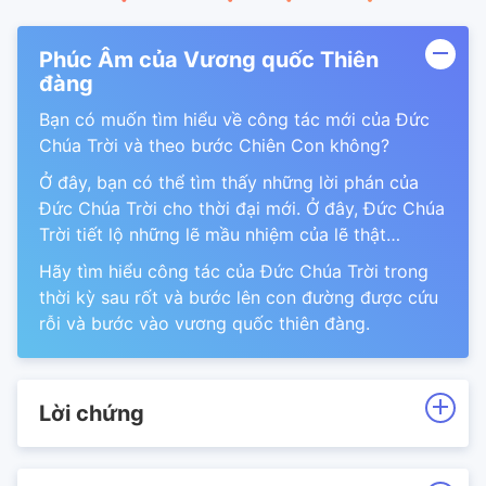
Phúc Âm của Vương quốc Thiên
đàng
Bạn có muốn tìm hiểu về công tác mới của Đức
Chúa Trời và theo bước Chiên Con không?
Ở đây, bạn có thể tìm thấy những lời phán của
Đức Chúa Trời cho thời đại mới. Ở đây, Đức Chúa
Trời tiết lộ những lẽ mầu nhiệm của lẽ thật…
Hãy tìm hiểu công tác của Đức Chúa Trời trong
thời kỳ sau rốt và bước lên con đường được cứu
rỗi và bước vào vương quốc thiên đàng.
Lời chứng