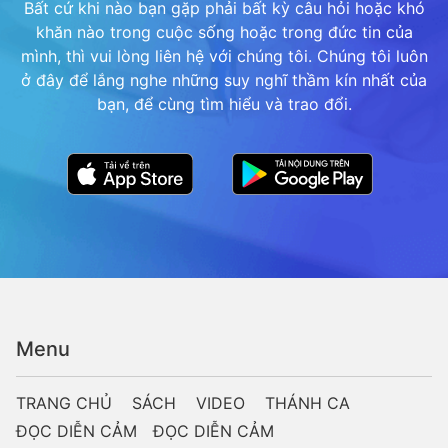
Bất cứ khi nào bạn gặp phải bất kỳ câu hỏi hoặc khó
khăn nào trong cuộc sống hoặc trong đức tin của
mình, thì vui lòng liên hệ với chúng tôi. Chúng tôi luôn
ở đây để lắng nghe những suy nghĩ thầm kín nhất của
bạn, để cùng tìm hiểu và trao đổi.
Menu
TRANG CHỦ
SÁCH
VIDEO
THÁNH CA
ĐỌC DIỄN CẢM
ĐỌC DIỄN CẢM