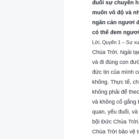
đuổi sự chuyển h
muốn vô độ và nh
ngăn cản ngươi 
có thể đem ngươ
Lời, Quyển 1 – Sự xu
Chúa Trời. Ngài tạo
và đi đúng con đườ
đức tin của mình có
không. Thực tế, c
không phải để theo 
và không cố gắng t
quan, yếu đuối, và
bội Đức Chúa Trời. 
Chúa Trời bảo vệ t