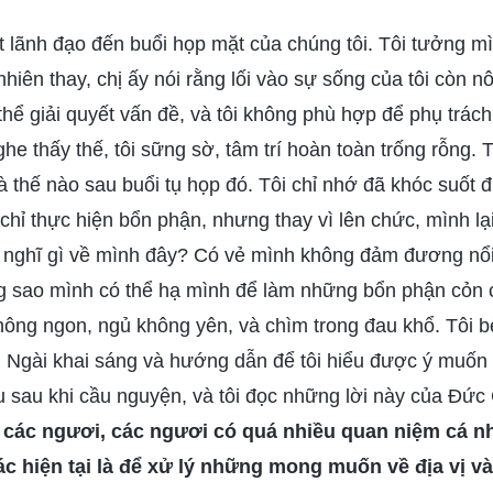
t lãnh đạo đến buổi họp mặt của chúng tôi. Tôi tưởng 
hiên thay, chị ấy nói rằng lối vào sự sống của tôi còn nô
thể giải quyết vấn đề, và tôi không phù hợp để phụ trác
ghe thấy thế, tôi sững sờ, tâm trí hoàn toàn trống rỗng. 
à thế nào sau buổi tụ họp đó. Tôi chỉ nhớ đã khóc suốt 
chỉ thực hiện bổn phận, nhưng thay vì lên chức, mình lại
 nghĩ gì về mình đây? Có vẻ mình không đảm đương nổi
g sao mình có thể hạ mình để làm những bổn phận cỏn c
hông ngon, ngủ không yên, và chìm trong đau khổ. Tôi 
 Ngài khai sáng và hướng dẫn để tôi hiểu được ý muốn 
u sau khi cầu nguyện, và tôi đọc những lời này của Đức 
a các ngươi, các ngươi có quá nhiều quan niệm cá n
tác hiện tại là để xử lý những mong muốn về địa vị 