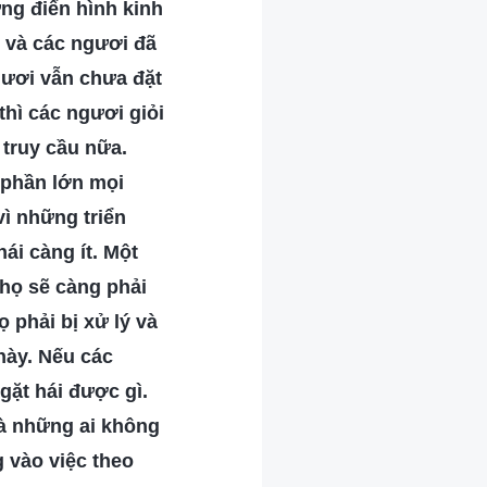
ững điển hình kinh
, và các ngươi đã
gươi vẫn chưa đặt
thì các ngươi giỏi
 truy cầu nữa.
o phần lớn mọi
vì những triển
i càng ít. Một
 họ sẽ càng phải
ọ phải bị xử lý và
này. Nếu các
gặt hái được gì.
à những ai không
g vào việc theo