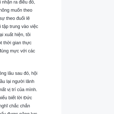
i nhận ra điều đó,
không muốn theo
sự theo đuổi lẽ
 tập trung vào việc
i xuất hiện, tôi
 thời gian thực
 đúng mực với các
ng lâu sau đó, hội
ầu lại người lãnh
ất vị trí của mình.
iểu biết lời Đức
 nghĩ chắc chắn