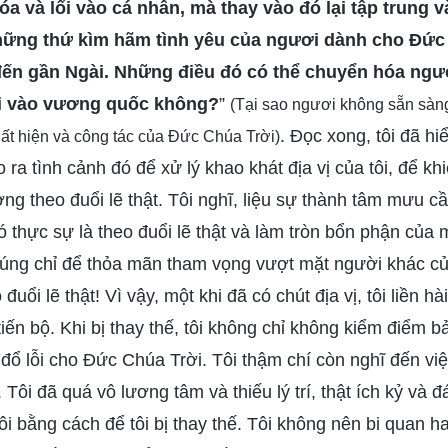
óa và lối vào cá nhân, mà thay vào đó lại tập trung
ững thứ kìm hãm tình yêu của ngươi dành cho Đức 
đến gần Ngài. Những điều đó có thể chuyển hóa ng
i vào vương quốc không?
”
(Tại sao ngươi không sẵn sàng
. Đọc xong, tôi đã h
ất hiện và công tác của Đức Chúa Trời)
 ra tình cảnh đó để xử lý khao khát địa vị của tôi, để kh
ng theo đuổi lẽ thật. Tôi nghĩ, liệu sự thành tâm mưu cầ
 thực sự là theo đuổi lẽ thật và làm tròn bổn phận của m
húng chỉ để thỏa mãn tham vọng vượt mặt người khác của
đuổi lẽ thật! Vì vậy, một khi đã có chút địa vị, tôi liền hà
iến bộ. Khi bị thay thế, tôi không chỉ không kiểm điểm b
 đổ lỗi cho Đức Chúa Trời. Tôi thậm chí còn nghĩ đến vi
Tôi đã quá vô lương tâm và thiếu lý trí, thật ích kỷ và 
ôi bằng cách để tôi bị thay thế. Tôi không nên bi quan 