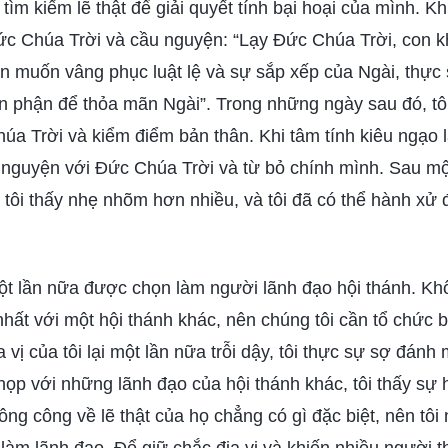
ìm kiếm lẽ thật để giải quyết tính bại hoại của mình. Kh
Đức Chúa Trời và cầu nguyện: “Lạy Đức Chúa Trời, con 
on muốn vâng phục luật lệ và sự sắp xếp của Ngài, thực 
ổn phận để thỏa mãn Ngài”. Trong những ngày sau đó, tôi
úa Trời và kiểm điểm bản thân. Khi tâm tính kiêu ngạo lạ
 nguyện với Đức Chúa Trời và từ bỏ chính mình. Sau một
 tôi thấy nhẹ nhõm hơn nhiều, và tôi đã có thể hành xử
ột lần nữa được chọn làm người lãnh đạo hội thánh. Khô
nhất với một hội thánh khác, nên chúng tôi cần tổ chức b
ị của tôi lại một lần nữa trỗi dậy, tôi thực sự sợ đánh m
họp với những lãnh đạo của hội thánh khác, tôi thấy sự h
hông công về lẽ thật của họ chẳng có gì đặc biệt, nên tôi