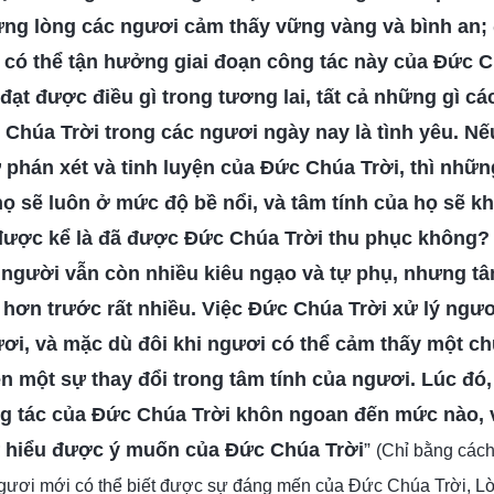
ưng lòng các ngươi cảm thấy vững vàng và bình an;
 có thể tận hưởng giai đoạn công tác này của Đức C
đạt được điều gì trong tương lai, tất cả những gì cá
 Chúa Trời trong các ngươi ngày nay là tình yêu. N
ự phán xét và tinh luyện của Đức Chúa Trời, thì nhữ
ọ sẽ luôn ở mức độ bề nổi, và tâm tính của họ sẽ k
 được kể là đã được Đức Chúa Trời thu phục không?
 người vẫn còn nhiều kiêu ngạo và tự phụ, nhưng tâ
 hơn trước rất nhiều. Việc Đức Chúa Trời xử lý ngư
ơi, và mặc dù đôi khi ngươi có thể cảm thấy một ch
n một sự thay đổi trong tâm tính của ngươi. Lúc đó,
g tác của Đức Chúa Trời khôn ngoan đến mức nào, v
ự hiểu được ý muốn của Đức Chúa Trời
”
(Chỉ bằng cách
gươi mới có thể biết được sự đáng mến của Đức Chúa Trời, Lờ