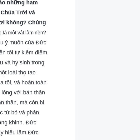
 vào những ham
Chúa Trời và
ươi không? Chúng
 là một vật làm nền?
iểu ý muốn của Đức
iến tôi tự kiểm điểm
u và hy sinh trong
ột loài thọ tạo
 tôi, và hoàn toàn
i lòng với bản thân
ản thân, mà còn bi
ệc từ bỏ và phản
đáng khinh. Đức
hay hiểu lầm Đức