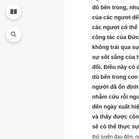
đó bên trong, nh
của các ngươi để
các ngươi có thể 
công tác của Đức
không trải qua s
sự sốt sắng của h
đổi. Điều này có
dù bên trong con
người đã ổn định
nhằm cứu rỗi ngư
đến ngày xuất hiệ
và thấy được côn
sẽ có thể thực s
thử luyện đau đớn, n