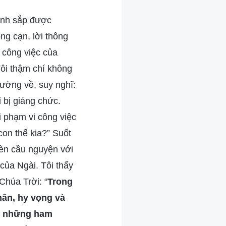
mình sắp được
ng cạn, lời thông
h công việc của
Tôi thậm chí không
đường về, suy nghĩ:
 bị giáng chức.
 phạm vi công việc
on thế kia?” Suốt
bèn cầu nguyện với
của Ngài. Tôi thấy
Chúa Trời: “
Trong
hân, hy vọng và
và những ham