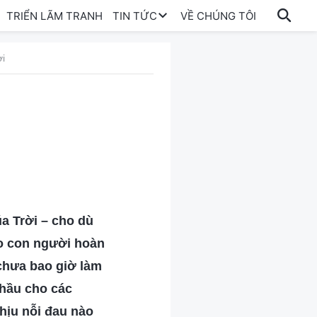
TRIỂN LÃM TRANH
TIN TỨC
VỀ CHÚNG TÔI
ời
a Trời – cho dù
ho con người hoàn
 chưa bao giờ làm
 hầu cho các
hịu nỗi đau nào