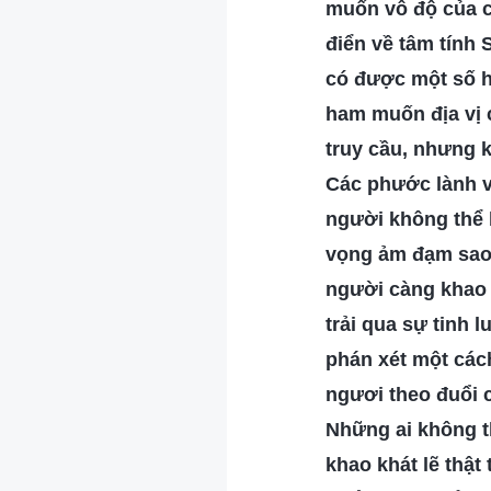
muốn vô độ của cá
điển về tâm tính 
có được một số hi
ham muốn địa vị c
truy cầu, nhưng k
Các phước lành về
người không thể b
vọng ảm đạm sao?
người càng khao k
trải qua sự tinh l
phán xét một các
ngươi theo đuổi c
Những ai không t
khao khát lẽ thật