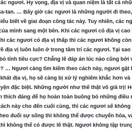
c ngươi. Hy vọng, địa vị và quan niệm là tất cả nh
Sa-tan. … Bây giờ các ngươi là những người đi theo
ểu biết về giai đoạn công tác này. Tuy nhiên, các n
ủa mình sang một bên. Khi các ngươi có địa vị cao 
hi các ngươi có địa vị thấp thì các ngươi không còn
 địa vị luôn luôn ở trong tâm trí các ngươi. Tại sa
ỏ tính tiêu cực? Chẳng lẽ đáp án lúc nào cũng bởi 
 … Ngươi càng tìm kiếm theo cách này, ngươi gặt há
hát địa vị, họ sẽ càng bị xử lý nghiêm khắc hơn và
uyện đặc biệt. Những người như thế thật vô giá trị! H
h thích đáng để họ hoàn toàn buông bỏ những điều 
ách này cho đến cuối cùng, thì các ngươi sẽ không 
heo đuổi sự sống thì không thể được chuyển hóa, v
 thì không thể có được lẽ thật. Ngươi không tập trun