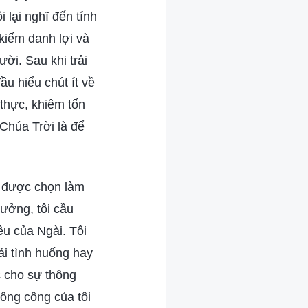
 lại nghĩ đến tính
kiếm danh lợi và
ời. Sau khi trải
ầu hiểu chút ít về
 thực, khiêm tốn
Chúa Trời là để
 được chọn làm
ưởng, tôi cầu
êu của Ngài. Tôi
ải tình huống hay
c cho sự thông
hông công của tôi