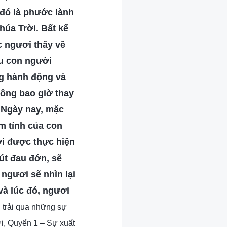
 đó là phước lành
húa Trời. Bất kể
c ngươi thấy về
ếu con người
ng hành động và
hông bao giờ thay
 Ngày nay, mặc
m tính của con
ơi được thực hiện
út đau đớn, sẽ
 ngươi sẽ nhìn lại
à lúc đó, ngươi
 trải qua những sự
i, Quyển 1 – Sự xuất