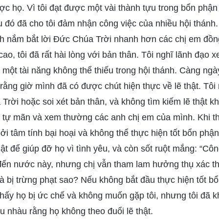
ược họ. Vì tôi đạt được một vài thành tựu trong bổn phậ
 đó đã cho tôi đảm nhận công việc của nhiều hội thánh.
ình nắm bắt lời Đức Chúa Trời nhanh hơn các chị em đồ
ao, tôi đã rất hài lòng với bản thân. Tôi nghĩ lãnh đạo x
 một tài năng không thể thiếu trong hội thánh. Càng ngày
 rằng giờ mình đã có được chút hiện thực về lẽ thật. Tôi
Trời hoặc soi xét bản thân, và không tìm kiếm lẽ thật kh
, tự mãn và xem thường các anh chị em của mình. Khi th
ởi tâm tính bại hoại và không thể thực hiện tốt bổn phận
hật để giúp đỡ họ vì tình yêu, và còn sốt ruột mắng: “Cô
đến nước này, nhưng chị vẫn tham lam hưởng thụ xác thị
à bị trừng phạt sao? Nếu không bắt đầu thực hiện tốt b
ôi thấy họ bị ức chế và không muốn gặp tôi, nhưng tôi đã 
u nhàu rằng họ không theo đuổi lẽ thật.