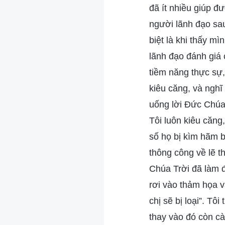
đã ít nhiều giúp đ
người lãnh đạo sau
biệt là khi thấy m
lãnh đạo đánh giá c
tiềm năng thực sự,
kiêu căng, và nghĩ
uống lời Đức Chúa 
Tôi luôn kiêu căng
số họ bị kìm hãm b
thông công về lẽ t
Chúa Trời đã làm 
rơi vào thảm họa v
chị sẽ bị loại”. T
thay vào đó còn cà