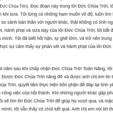
. Đọc đoạn này trong lời Đức Chúa Trời, tôi
 Đức Chúa Trời)
 khi xưa. Tôi từng có những ham muốn vô độ, luôn tìm 
à so sánh bản thân với người khác, thật không có tính ngư
, hành phạt và sửa dạy của lời Đức Chúa Trời, tôi bắt đ
 mình. Tôi đã biết hối hận, tự ghê tởm, và trở nên trung
thực sự cảm thấy sự phán xét và hành phạt của lời Đức 
 năm sau khi chấp nhận Đức Chúa Trời Toàn Năng, tôi
h. Được Đức Chúa Trời nâng đỡ và được anh chị em tin t
a Trời, quyết tâm thực hiện bổn phận để đáp lại tình y
o công việc của hội thánh. Khi những người khác gặp ph
ôi sẽ tìm lời Đức Chúa Trời để giúp họ vượt qua, và mặ
mình, tôi vẫn thấy có chút kết quả. Anh chị em nói lời t