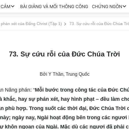
 CẢM
BÀI GIẢNG VÀ MỐI THÔNG CÔNG
CHỨNG NGÔN
 phán xét của Đấng Christ (Tập 1)
73. Sự cứu rỗi của Đức Chúa Tr
73. Sự cứu rỗi của Đức Chúa Trời
Bởi Y Thần, Trung Quốc
n Năng phán: “
Mỗi bước trong công tác của Đức Chú
hà khắc, hay sự phán xét, hay hình phạt – đều làm c
àn phù hợp. Trong suốt các thời đại, Đức Chúa Trời
 này; ngày nay, Ngài hoạt động bên trong các ngươi
ự khôn ngoan của Ngài. Mặc dù các ngươi đã phải c