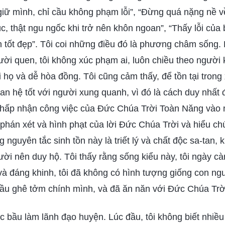
 giữ mình, chỉ cầu không phạm lỗi”, “Đừng quá nặng nề về
c, thật ngu ngốc khi trở nên khôn ngoan”, “Thấy lỗi của 
n tốt đẹp”. Tôi coi những điều đó là phương châm sống. 
ười quen, tôi không xúc phạm ai, luôn chiều theo người
i họ và dễ hòa đồng. Tôi cũng cảm thấy, để tồn tại trong 
an hệ tốt với người xung quanh, vì đó là cách duy nhất 
 chấp nhận công việc của Đức Chúa Trời Toàn Năng vào
phán xét và hình phạt của lời Đức Chúa Trời và hiểu chu
 nguyên tắc sinh tồn này là triết lý và chất độc sa-tan, 
ời nên duy hộ. Tôi thấy rằng sống kiểu này, tôi ngày c
kỷ và đáng khinh, tôi đã không có hình tượng giống con n
đầu ghê tởm chính mình, và đã ăn năn với Đức Chúa Trờ
 bầu làm lãnh đạo huyện. Lúc đầu, tôi không biết nhiều