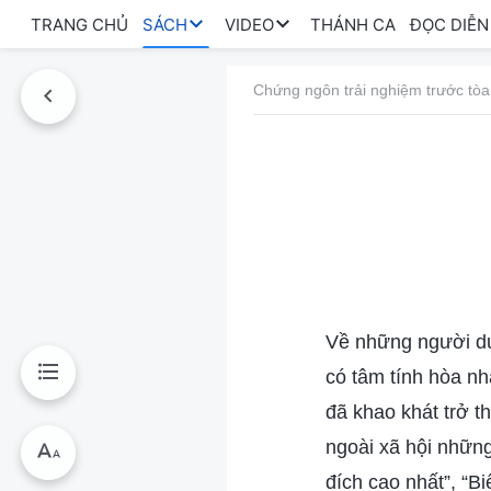
TRANG CHỦ
SÁCH
VIDEO
THÁNH CA
ĐỌC DIỄN
Chứng ngôn trải nghiệm trước tòa
Về những người dua 
có tâm tính hòa nh
đã khao khát trở t
ngoài xã hội nhữn
đích cao nhất”, “B