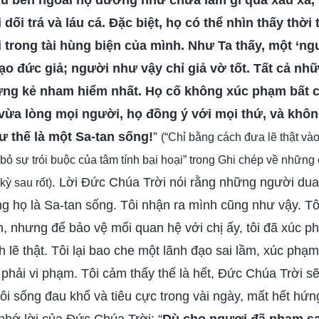
ù bên ngoài họ dường như chưa làm gì quá xấu xa,
dối trá và láu cá. Đặc biệt, họ có thể nhìn thấy thời 
i trong tài hùng biện của mình. Như Ta thấy, một ‘ng
 đạo đức giả; người như vậy chỉ giả vờ tốt. Tất cả nhữ
ững kẻ nham hiểm nhất. Họ cố không xúc phạm bất c
ừa lòng mọi người, họ đồng ý với mọi thứ, và không
ư thế là một Sa-tan sống!
”
(“Chỉ bằng cách đưa lẽ thật và
bỏ sự trói buộc của tâm tính bại hoại” trong Ghi chép về những
. Lời Đức Chúa Trời nói rằng những người dua
kỳ sau rốt)
ng họ là Sa-tan sống. Tôi nhận ra mình cũng như vậy. Tôi
m, nhưng để bảo vệ mối quan hệ với chị ấy, tôi đã xúc ph
 lẽ thật. Tôi lại bao che một lãnh đạo sai lầm, xúc phạm
c phải vi phạm. Tôi cảm thấy thế là hết, Đức Chúa Trời
i sống đau khổ và tiêu cực trong vài ngày, mất hết hứng