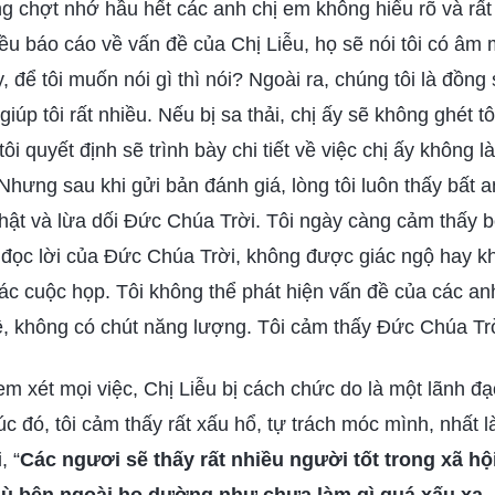
ưng chợt nhớ hầu hết các anh chị em không hiểu rõ và rất
liều báo cáo về vấn đề của Chị Liễu, họ sẽ nói tôi có â
, để tôi muốn nói gì thì nói? Ngoài ra, chúng tôi là đồng
giúp tôi rất nhiều. Nếu bị sa thải, chị ấy sẽ không ghét t
tôi quyết định sẽ trình bày chi tiết về việc chị ấy không l
Nhưng sau khi gửi bản đánh giá, lòng tôi luôn thấy bất a
ật và lừa dối Đức Chúa Trời. Tôi ngày càng cảm thấy bó
i đọc lời của Đức Chúa Trời, không được giác ngộ hay k
ác cuộc họp. Tôi không thể phát hiện vấn đề của các a
rệ, không có chút năng lượng. Tôi cảm thấy Đức Chúa Trơ
m xét mọi việc, Chị Liễu bị cách chức do là một lãnh đ
Lúc đó, tôi cảm thấy rất xấu hổ, tự trách móc mình, nhất là
, “
Các ngươi sẽ thấy rất nhiều người tốt trong xã hộ