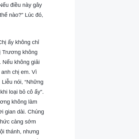
 Nếu điều này gây
 thế nào?” Lúc đó,
Chị ấy không chỉ
hị Trương không
g. Nếu không giải
 anh chị em. Vì
ị Liễu nói, “Những
hi loại bỏ cô ấy”.
rương không làm
ời gian dài. Chúng
h chức càng sớm
hội thánh, nhưng