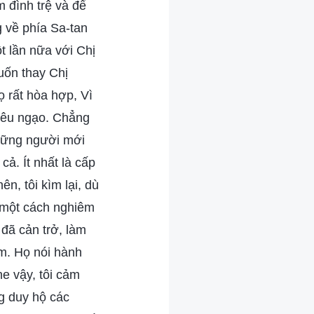
àm đình trệ và để
g về phía Sa-tan
t lần nữa với Chị
uốn thay Chị
 rất hòa hợp, Vì
 kiêu ngạo. Chẳng
Những người mới
ả. Ít nhất là cấp
n, tôi kìm lại, dù
i một cách nghiêm
 đã cản trở, làm
em. Họ nói hành
e vậy, tôi cảm
ng duy hộ các