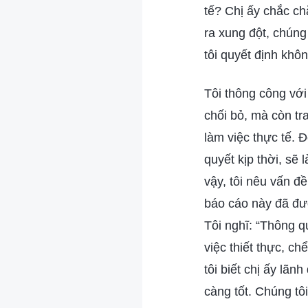
tế? Chị ấy chắc c
ra xung đột, chúng
tôi quyết định khôn
Tôi thông công với
chối bỏ, mà còn tr
làm việc thực tế.
quyết kịp thời, sẽ
vậy, tôi nêu vấn đ
báo cáo này đã đượ
Tôi nghĩ: “Thông q
việc thiết thực, c
tôi biết chị ấy lãn
càng tốt. Chúng tô