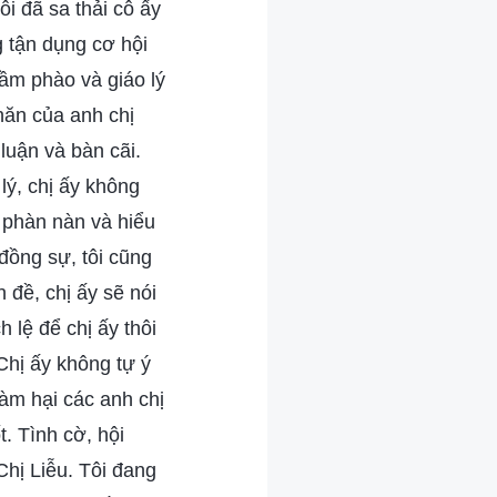
ôi đã sa thải cô ấy
g tận dụng cơ hội
tầm phào và giáo lý
hăn của anh chị
 luận và bàn cãi.
lý, chị ấy không
y phàn nàn và hiểu
 đồng sự, tôi cũng
 đề, chị ấy sẽ nói
h lệ để chị ấy thôi
Chị ấy không tự ý
làm hại các anh chị
. Tình cờ, hội
Chị Liễu. Tôi đang