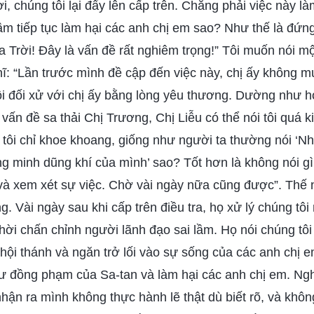
hời, chúng tôi lại đẩy lên cấp trên. Chẳng phải việc này l
ầm tiếp tục làm hại các anh chị em sao? Như thế là đứn
 Trời! Đây là vấn đề rất nghiêm trọng!” Tôi muốn nói mộ
hĩ: “Lần trước mình đề cập đến việc này, chị ấy không m
i đối xử với chị ấy bằng lòng yêu thương. Dường như họ
u vấn đề sa thải Chị Trương, Chị Liễu có thể nói tôi quá
ĩ tôi chỉ khoe khoang, giống như người ta thường nói ‘
g minh dũng khí của mình’ sao? Tốt hơn là không nói gì c
 và xem xét sự việc. Chờ vài ngày nữa cũng được”. Thế nê
ng. Vài ngày sau khi cấp trên điều tra, họ xử lý chúng tô
thời chấn chỉnh người lãnh đạo sai lầm. Họ nói chúng tôi
 hội thánh và ngăn trở lối vào sự sống của các anh chị 
ư đồng phạm của Sa-tan và làm hại các anh chị em. Ngh
nhận ra mình không thực hành lẽ thật dù biết rõ, và khô