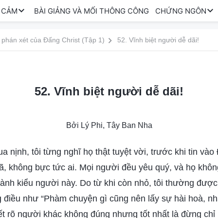
 CẢM
BÀI GIẢNG VÀ MỐI THÔNG CÔNG
CHỨNG NGÔN
 phán xét của Đấng Christ (Tập 1)
52. Vĩnh biệt người dễ dãi!
52. Vĩnh biệt người dễ dãi!
Bởi Lý Phi, Tây Ban Nha
nịnh, tôi từng nghĩ họ thật tuyệt vời, trước khi tin vào 
ã, không bực tức ai. Mọi người đều yêu quý, và họ khôn
hành kiểu người này. Do từ khi còn nhỏ, tôi thường đượ
g điều như “Phàm chuyện gì cũng nên lấy sự hài hoà, n
iết rõ người khác không đúng nhưng tốt nhất là đừng chỉ