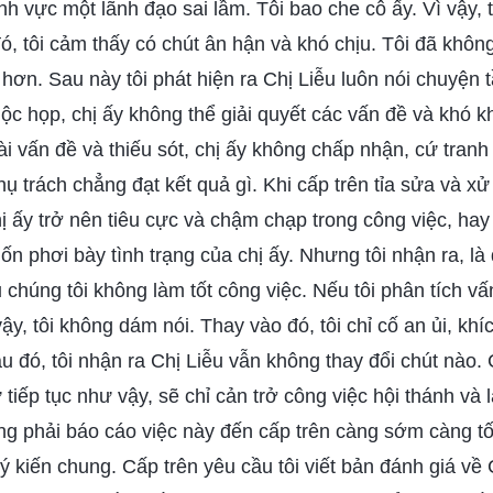
h vực một lãnh đạo sai lầm. Tôi bao che cô ấy. Vì vậy, t
, tôi cảm thấy có chút ân hận và khó chịu. Tôi đã khôn
 hơn. Sau này tôi phát hiện ra Chị Liễu luôn nói chuyện 
ộc họp, chị ấy không thể giải quyết các vấn đề và khó k
vài vấn đề và thiếu sót, chị ấy không chấp nhận, cứ tranh
ụ trách chẳng đạt kết quả gì. Khi cấp trên tỉa sửa và xử 
ị ấy trở nên tiêu cực và chậm chạp trong công việc, ha
ốn phơi bày tình trạng của chị ấy. Nhưng tôi nhận ra, là
 chúng tôi không làm tốt công việc. Nếu tôi phân tích vấn
vậy, tôi không dám nói. Thay vào đó, tôi chỉ cố an ủi, khíc
u đó, tôi nhận ra Chị Liễu vẫn không thay đổi chút nào. 
tiếp tục như vậy, sẽ chỉ cản trở công việc hội thánh và 
ng phải báo cáo việc này đến cấp trên càng sớm càng tốt
 ý kiến chung. Cấp trên yêu cầu tôi viết bản đánh giá về 