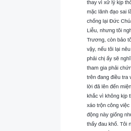
thay vì xử lý kịp t
mặc lãnh đạo sai l
chống lại Đức Chúa
Liễu, nhưng tôi ng
Trương, còn bảo tô
vậy, nếu tôi lại nê
phải chị ấy sẽ ngh
tham gia phải chứn
trên đang điều tra
lời đã lên đến miệ
khắc vì không kịp 
xáo trộn công việc
động này giống nh
thấy đau khổ. Tôi 