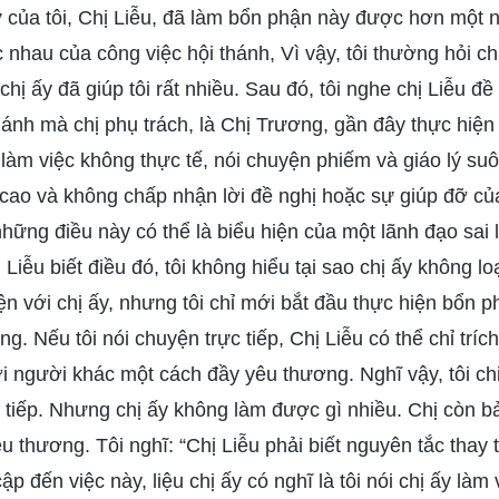
 của tôi, Chị Liễu, đã làm bổn phận này được hơn một 
 nhau của công việc hội thánh, Vì vậy, tôi thường hỏi ch
hị ấy đã giúp tôi rất nhiều. Sau đó, tôi nghe chị Liễu đề 
hánh mà chị phụ trách, là Chị Trương, gần đây thực hiệ
àm việc không thực tế, nói chuyện phiếm và giáo lý suô
 cao và không chấp nhận lời đề nghị hoặc sự giúp đỡ củ
 những điều này có thể là biểu hiện của một lãnh đạo sai
hị Liễu biết điều đó, tôi không hiểu tại sao chị ấy không l
n với chị ấy, nhưng tôi chỉ mới bắt đầu thực hiện bổn 
ng. Nếu tôi nói chuyện trực tiếp, Chị Liễu có thể chỉ trích 
 người khác một cách đầy yêu thương. Nghĩ vậy, tôi ch
 tiếp. Nhưng chị ấy không làm được gì nhiều. Chị còn bảo
u thương. Tôi nghĩ: “Chị Liễu phải biết nguyên tắc thay 
 cập đến việc này, liệu chị ấy có nghĩ là tôi nói chị ấy là