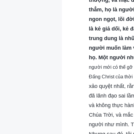
thượng, và mặc d
thẳm, họ là người 
ngon ngọt, lõi đờ
là kẻ giả dối, kẻ
trung dung là nh
người muốn làm v
họ. Một người nh
người mới có thể gỡ 
Đấng Christ của thời 
xảo quyệt nhất, rằ
đã lãnh đạo sai lầ
và không thực hành
Chúa Trời, và mắ
người như mình. Tô