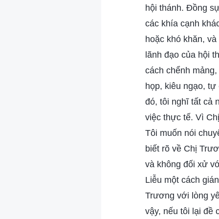
hội thánh. Đồng sự
các khía cạnh khác
hoặc khó khăn, và c
lãnh đạo của hội t
cách chểnh mảng, l
họp, kiêu ngạo, tự
đó, tôi nghĩ tất cả
việc thực tế. Vì C
Tôi muốn nói chuyệ
biết rõ về Chị Trươ
và không đối xử với
Liễu một cách gián
Trương với lòng yê
vậy, nếu tôi lại đề