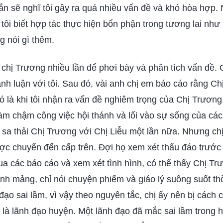
hắn sẽ nghĩ tôi gây ra quá nhiều vấn đề và khó hòa hợp.
 tôi biết hợp tác thực hiện bổn phận trong tương lai như
g nói gì thêm.
 chị Trương nhiều lần để phơi bày và phân tích vấn đề. 
anh luận với tôi. Sau đó, vài anh chị em báo cáo rằng C
 Đó là khi tôi nhận ra vấn đề nghiêm trọng của Chị Trươn
 làm chậm công việc hội thánh và lối vào sự sống của các
ề sa thải Chị Trương với Chị Liễu một lần nữa. Nhưng ch
c chuyển đến cấp trên. Đợi họ xem xét thấu đáo trước k
ua các báo cáo và xem xét tình hình, có thể thấy Chị T
hểnh mảng, chỉ nói chuyện phiếm và giáo lý suông suốt th
h đạo sai lầm, vì vậy theo nguyên tắc, chị ấy nên bị các
i là lãnh đạo huyện. Một lãnh đạo đã mắc sai lầm trong 