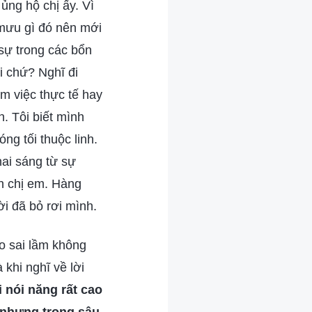
 ủng hộ chị ấy. Vì
m mưu gì đó nên mới
 sự trong các bổn
ôi chứ? Nghĩ đi
àm việc thực tế hay
n. Tôi biết mình
ng tối thuộc linh.
hai sáng từ sự
nh chị em. Hàng
̀i đã bỏ rơi mình.
ạo sai lầm không
 khi nghĩ về lời
i nói năng rất cao