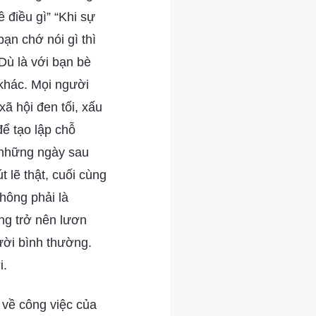
 điều gì” “Khi sự
bạn chớ nói gì thì
Dù là với bạn bè
 khác. Mọi người
xã hội đen tối, xấu
để tạo lập chỗ
 những ngày sau
́t lẽ thật, cuối cùng
không phải là
àng trở nên lươn
gười bình thường.
i.
 về công việc của