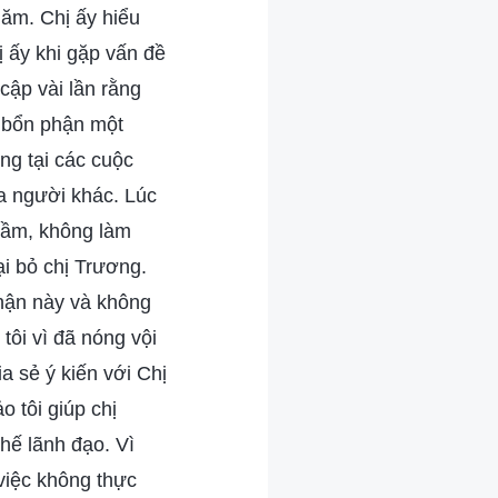
năm. Chị ấy hiểu
ị ấy khi gặp vấn đề
cập vài lần rằng
n bổn phận một
ng tại các cuộc
a người khác. Lúc
 lầm, không làm
oại bỏ chị Trương.
phận này và không
tôi vì đã nóng vội
ia sẻ ý kiến với Chị
 tôi giúp chị
thế lãnh đạo. Vì
m việc không thực