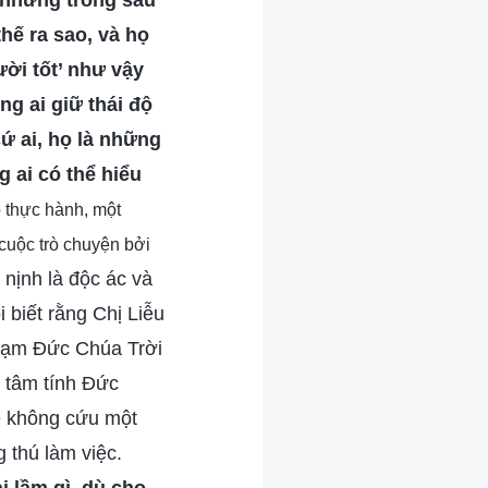
 nhưng trong sâu
thế ra sao, và họ
ười tốt’ như vậy
ng ai giữ thái độ
ứ ai, họ là những
 ai có thể hiểu
o thực hành, một
 cuộc trò chuyện bởi
 nịnh là độc ác và
 biết rằng Chị Liễu
ạm Đức Chúa Trời
 tâm tính Đức
 sẽ không cứu một
 thú làm việc.