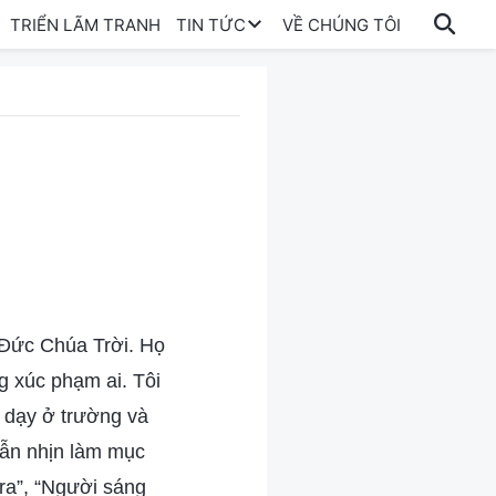
TRIỂN LÃM TRANH
TIN TỨC
VỀ CHÚNG TÔI
Đức Chúa Trời. Họ
g xúc phạm ai. Tôi
c dạy ở trường và
hẫn nhịn làm mục
 ra”, “Người sáng