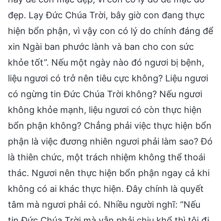
đẹp. Lạy Đức Chúa Trời, bây giờ con đang thực
hiện bổn phận, vì vậy con có lý do chính đáng để
xin Ngài ban phước lành và ban cho con sức
khỏe tốt”. Nếu một ngày nào đó ngươi bị bệnh,
liệu ngươi có trở nên tiêu cực không? Liệu ngươi
có ngừng tin Đức Chúa Trời không? Nếu ngươi
không khỏe mạnh, liệu ngươi có còn thực hiện
bổn phận không? Chẳng phải việc thực hiện bổn
phận là việc đương nhiên ngươi phải làm sao? Đó
là thiên chức, một trách nhiệm không thể thoái
thác. Ngươi nên thực hiện bổn phận ngay cả khi
không có ai khác thực hiện. Đây chính là quyết
tâm mà ngươi phải có. Nhiều người nghĩ: “Nếu
tin Đức Chúa Trời mà vẫn phải chịu khổ thì tôi đi