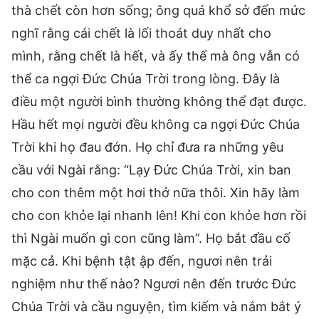
thà chết còn hơn sống; ông quá khổ sở đến mức
nghĩ rằng cái chết là lối thoát duy nhất cho
mình, rằng chết là hết, và ấy thế mà ông vẫn có
thể ca ngợi Đức Chúa Trời trong lòng. Đây là
điều một người bình thường không thể đạt được.
Hầu hết mọi người đều không ca ngợi Đức Chúa
Trời khi họ đau đớn. Họ chỉ đưa ra những yêu
cầu với Ngài rằng: “Lạy Đức Chúa Trời, xin ban
cho con thêm một hơi thở nữa thôi. Xin hãy làm
cho con khỏe lại nhanh lên! Khi con khỏe hơn rồi
thì Ngài muốn gì con cũng làm”. Họ bắt đầu cố
mặc cả. Khi bệnh tật ập đến, ngươi nên trải
nghiệm như thế nào? Ngươi nên đến trước Đức
Chúa Trời và cầu nguyện, tìm kiếm và nắm bắt ý