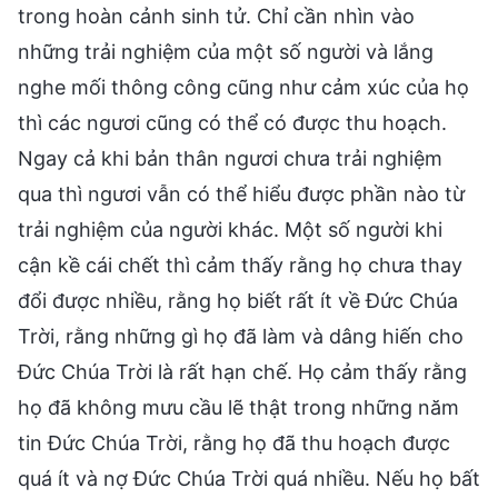
trong hoàn cảnh sinh tử. Chỉ cần nhìn vào
những trải nghiệm của một số người và lắng
nghe mối thông công cũng như cảm xúc của họ
thì các ngươi cũng có thể có được thu hoạch.
Ngay cả khi bản thân ngươi chưa trải nghiệm
qua thì ngươi vẫn có thể hiểu được phần nào từ
trải nghiệm của người khác. Một số người khi
cận kề cái chết thì cảm thấy rằng họ chưa thay
đổi được nhiều, rằng họ biết rất ít về Đức Chúa
Trời, rằng những gì họ đã làm và dâng hiến cho
Đức Chúa Trời là rất hạn chế. Họ cảm thấy rằng
họ đã không mưu cầu lẽ thật trong những năm
tin Đức Chúa Trời, rằng họ đã thu hoạch được
quá ít và nợ Đức Chúa Trời quá nhiều. Nếu họ bất