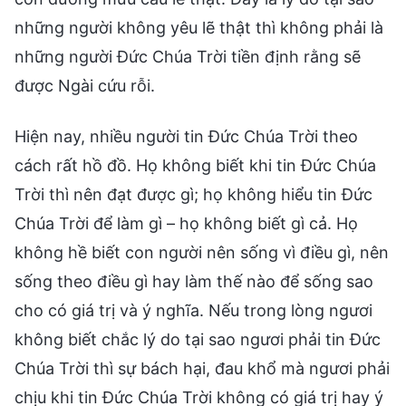
những người không yêu lẽ thật thì không phải là
những người Đức Chúa Trời tiền định rằng sẽ
được Ngài cứu rỗi.
Hiện nay, nhiều người tin Đức Chúa Trời theo
cách rất hồ đồ. Họ không biết khi tin Đức Chúa
Trời thì nên đạt được gì; họ không hiểu tin Đức
Chúa Trời để làm gì – họ không biết gì cả. Họ
không hề biết con người nên sống vì điều gì, nên
sống theo điều gì hay làm thế nào để sống sao
cho có giá trị và ý nghĩa. Nếu trong lòng ngươi
không biết chắc lý do tại sao ngươi phải tin Đức
Chúa Trời thì sự bách hại, đau khổ mà ngươi phải
chịu khi tin Đức Chúa Trời không có giá trị hay ý