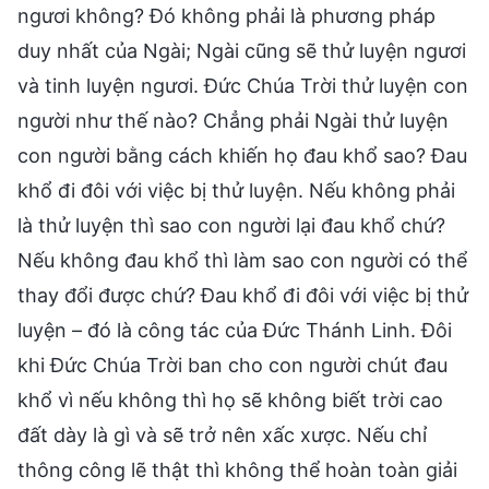
ngươi không? Đó không phải là phương pháp
duy nhất của Ngài; Ngài cũng sẽ thử luyện ngươi
và tinh luyện ngươi. Đức Chúa Trời thử luyện con
người như thế nào? Chẳng phải Ngài thử luyện
con người bằng cách khiến họ đau khổ sao? Đau
khổ đi đôi với việc bị thử luyện. Nếu không phải
là thử luyện thì sao con người lại đau khổ chứ?
Nếu không đau khổ thì làm sao con người có thể
thay đổi được chứ? Đau khổ đi đôi với việc bị thử
luyện – đó là công tác của Đức Thánh Linh. Đôi
khi Đức Chúa Trời ban cho con người chút đau
khổ vì nếu không thì họ sẽ không biết trời cao
đất dày là gì và sẽ trở nên xấc xược. Nếu chỉ
thông công lẽ thật thì không thể hoàn toàn giải