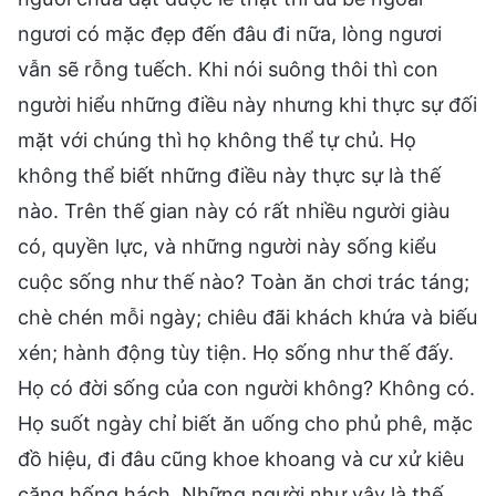
ngươi có mặc đẹp đến đâu đi nữa, lòng ngươi
vẫn sẽ rỗng tuếch. Khi nói suông thôi thì con
người hiểu những điều này nhưng khi thực sự đối
mặt với chúng thì họ không thể tự chủ. Họ
không thể biết những điều này thực sự là thế
nào. Trên thế gian này có rất nhiều người giàu
có, quyền lực, và những người này sống kiểu
cuộc sống như thế nào? Toàn ăn chơi trác táng;
chè chén mỗi ngày; chiêu đãi khách khứa và biếu
xén; hành động tùy tiện. Họ sống như thế đấy.
Họ có đời sống của con người không? Không có.
Họ suốt ngày chỉ biết ăn uống cho phủ phê, mặc
đồ hiệu, đi đâu cũng khoe khoang và cư xử kiêu
căng hống hách. Những người như vậy là thế