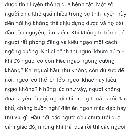
được tinh luyện thông qua bệnh tật. Một số
người chịu khổ quá nhiều trong sự tinh luyện này
đến nỗi họ không thể chịu đựng được và họ bắt
đầu cầu nguyện, tìm kiếm. Khi không bị bệnh thì
ngươi rất phóng đãng và kiêu ngạo một cách
ngông cuồng. Khi bị bệnh thì ngươi khúm núm –
khi đó ngươi có còn kiêu ngạo ngông cuồng
không? Khi ngươi hầu như không còn đủ sức để
nói, ngươi có thể lên lớp người khác hay kiêu
ngạo không? Những lúc như vậy, ngươi không
đưa ra yêu cầu gì; ngươi chỉ mong thoát khỏi đau
khổ, chẳng buồn nghĩ đến ăn ngon mặc đẹp hay
thú vui gì. Hầu hết các ngươi đều chưa trải qua
cảm giác đó, nhưng khi trải qua rồi thì các ngươi