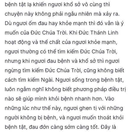
bệnh tật lạ khiến ngươi khổ sở vô cùng thì
chuyện này không phải ngẫu nhiên mà xảy ra.
Dù ngươi ốm đau hay khỏe mạnh thì đó vẫn là ý
muốn của Đức Chúa Trời. Khi Đức Thánh Linh
hoạt động và thể chất của ngươi khỏe mạnh,
ngươi thường có thể tìm kiếm Đức Chúa Trời,
nhưng khi ngươi đau bệnh và khổ sở thì ngươi
ngừng tìm kiếm Đức Chúa Trời, cũng không biết
cách tìm kiếm Ngài. Ngươi sống trong bệnh tật,
luôn ngẫm nghĩ không biết phương pháp điều trị
nào sẽ giúp mình khỏi bệnh nhanh hơn. Vào
những lúc như thế này, ngươi ghen tị với những
người không bị bệnh, và ngươi muốn thoát khỏi
bệnh tật, đau đớn càng sớm càng tốt. Đây là