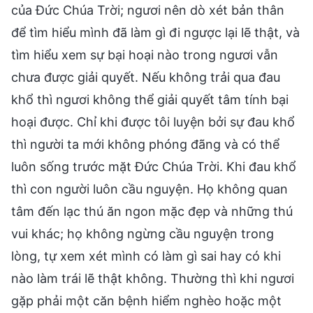
của Đức Chúa Trời; ngươi nên dò xét bản thân
để tìm hiểu mình đã làm gì đi ngược lại lẽ thật, và
tìm hiểu xem sự bại hoại nào trong ngươi vẫn
chưa được giải quyết. Nếu không trải qua đau
khổ thì ngươi không thể giải quyết tâm tính bại
hoại được. Chỉ khi được tôi luyện bởi sự đau khổ
thì người ta mới không phóng đãng và có thể
luôn sống trước mặt Đức Chúa Trời. Khi đau khổ
thì con người luôn cầu nguyện. Họ không quan
tâm đến lạc thú ăn ngon mặc đẹp và những thú
vui khác; họ không ngừng cầu nguyện trong
lòng, tự xem xét mình có làm gì sai hay có khi
nào làm trái lẽ thật không. Thường thì khi ngươi
gặp phải một căn bệnh hiểm nghèo hoặc một