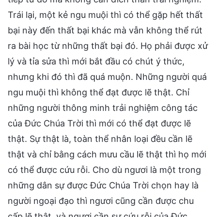
Trái lại, một kẻ ngu muội thì có thể gặp hết thất
bại này đến thất bại khác mà vẫn không thể rút
ra bài học từ những thất bại đó. Họ phải được xử
lý và tỉa sửa thì mới bắt đầu có chút ý thức,
nhưng khi đó thì đã quá muộn. Những người quá
ngu muội thì không thể đạt được lẽ thật. Chỉ
những người thông minh trải nghiệm công tác
của Đức Chúa Trời thì mới có thể đạt được lẽ
thật. Sự thật là, toàn thể nhân loại đều cần lẽ
thật và chỉ bằng cách mưu cầu lẽ thật thì họ mới
có thể được cứu rỗi. Cho dù ngươi là một trong
những dân sự được Đức Chúa Trời chọn hay là
người ngoại đạo thì ngươi cũng cần được chu
cấp lẽ thật, và ngươi cần sự cứu rỗi của Đức