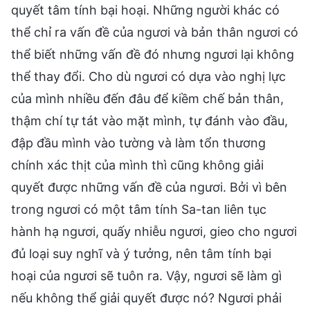
quyết tâm tính bại hoại. Những người khác có
thể chỉ ra vấn đề của ngươi và bản thân ngươi có
thể biết những vấn đề đó nhưng ngươi lại không
thể thay đổi. Cho dù ngươi có dựa vào nghị lực
của mình nhiều đến đâu để kiềm chế bản thân,
thậm chí tự tát vào mặt mình, tự đánh vào đầu,
đập đầu mình vào tường và làm tổn thương
chính xác thịt của mình thì cũng không giải
quyết được những vấn đề của ngươi. Bởi vì bên
trong ngươi có một tâm tính Sa-tan liên tục
hành hạ ngươi, quấy nhiễu ngươi, gieo cho ngươi
đủ loại suy nghĩ và ý tưởng, nên tâm tính bại
hoại của ngươi sẽ tuôn ra. Vậy, ngươi sẽ làm gì
nếu không thể giải quyết được nó? Ngươi phải