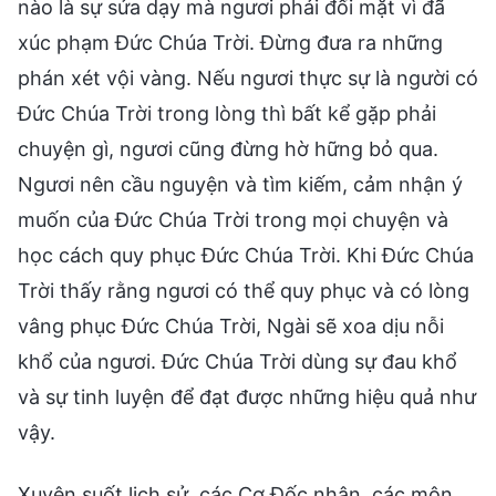
nào là sự sửa dạy mà ngươi phải đối mặt vì đã
xúc phạm Đức Chúa Trời. Đừng đưa ra những
phán xét vội vàng. Nếu ngươi thực sự là người có
Đức Chúa Trời trong lòng thì bất kể gặp phải
chuyện gì, ngươi cũng đừng hờ hững bỏ qua.
Ngươi nên cầu nguyện và tìm kiếm, cảm nhận ý
muốn của Đức Chúa Trời trong mọi chuyện và
học cách quy phục Đức Chúa Trời. Khi Đức Chúa
Trời thấy rằng ngươi có thể quy phục và có lòng
vâng phục Đức Chúa Trời, Ngài sẽ xoa dịu nỗi
khổ của ngươi. Đức Chúa Trời dùng sự đau khổ
và sự tinh luyện để đạt được những hiệu quả như
vậy.
Xuyên suốt lịch sử, các Cơ Đốc nhân, các môn