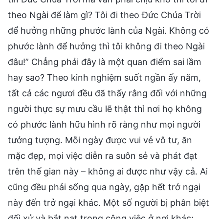
theo Ngài để làm gì? Tôi đi theo Đức Chúa Trời
để hưởng những phước lành của Ngài. Không có
phước lành để hưởng thì tôi không đi theo Ngài
đâu!” Chẳng phải đây là một quan điểm sai lầm
hay sao? Theo kinh nghiệm suốt ngần ấy năm,
tất cả các ngươi đều đã thấy rằng đối với những
người thực sự mưu cầu lẽ thật thì nơi họ không
có phước lành hữu hình rõ ràng như mọi người
tưởng tượng. Mỗi ngày được vui vẻ vô tư, ăn
mặc đẹp, mọi việc diễn ra suôn sẻ và phát đạt
trên thế gian này – không ai được như vậy cả. Ai
cũng đều phải sống qua ngày, gặp hết trở ngại
này đến trở ngại khác. Một số người bị phân biệt
đối xử và bắt nạt trong công việc ở nơi khác;