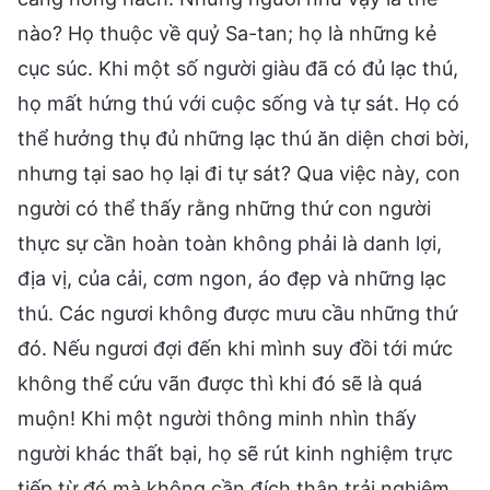
nào? Họ thuộc về quỷ Sa-tan; họ là những kẻ
cục súc. Khi một số người giàu đã có đủ lạc thú,
họ mất hứng thú với cuộc sống và tự sát. Họ có
thể hưởng thụ đủ những lạc thú ăn diện chơi bời,
nhưng tại sao họ lại đi tự sát? Qua việc này, con
người có thể thấy rằng những thứ con người
thực sự cần hoàn toàn không phải là danh lợi,
địa vị, của cải, cơm ngon, áo đẹp và những lạc
thú. Các ngươi không được mưu cầu những thứ
đó. Nếu ngươi đợi đến khi mình suy đồi tới mức
không thể cứu vãn được thì khi đó sẽ là quá
muộn! Khi một người thông minh nhìn thấy
người khác thất bại, họ sẽ rút kinh nghiệm trực
tiếp từ đó mà không cần đích thân trải nghiệm.