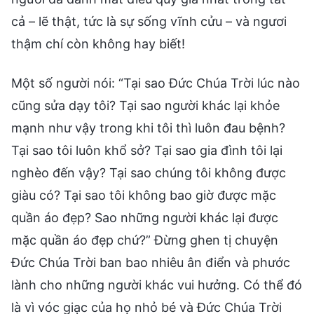
cả – lẽ thật, tức là sự sống vĩnh cửu – và ngươi
thậm chí còn không hay biết!
Một số người nói: “Tại sao Đức Chúa Trời lúc nào
cũng sửa dạy tôi? Tại sao người khác lại khỏe
mạnh như vậy trong khi tôi thì luôn đau bệnh?
Tại sao tôi luôn khổ sở? Tại sao gia đình tôi lại
nghèo đến vậy? Tại sao chúng tôi không được
giàu có? Tại sao tôi không bao giờ được mặc
quần áo đẹp? Sao những người khác lại được
mặc quần áo đẹp chứ?” Đừng ghen tị chuyện
Đức Chúa Trời ban bao nhiêu ân điển và phước
lành cho những người khác vui hưởng. Có thể đó
là vì vóc giạc của họ nhỏ bé và Đức Chúa Trời