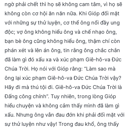
ngờ phải chết thì họ sẽ không cam tâm, vì họ sẽ
không còn cơ hội ăn năn nữa. Khi Gióp đối mặt
với những sự thử luyện, cơ thể ông nổi đầy ung
độc; vợ ông không hiểu ông và chế nhạo ông,
bạn bè ông cũng không hiểu ông, thậm chí còn
phán xét và lên án ông, tin rằng ông chắc chắn
đã làm gì đó xấu xa và xúc phạm Giê-hô-va Đức
Chúa Trời. Họ nói với Gióp rằng: “Làm sao mà
ông lại xúc phạm Giê-hô-va Đức Chúa Trời vậy?
Hãy đi mà thú tội đi. Giê-hô-va Đức Chúa Trời là
Đấng công chính”. Tuy nhiên, trong lòng Gióp
hiểu chuyện và không cảm thấy mình đã làm gì
xấu. Nhưng ông vẫn đau đớn khi phải đối mặt với
sự thử luyện như vậy! Trong đau khổ, ông thấy