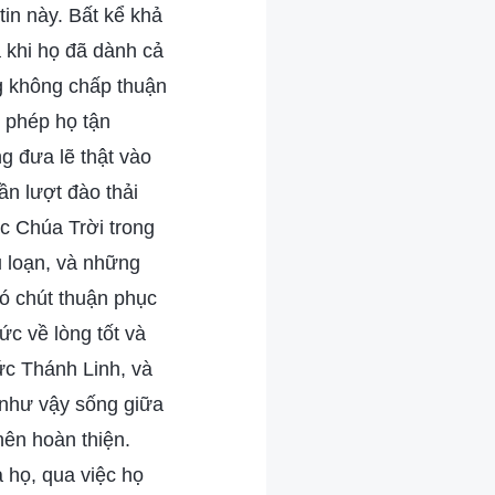
in này. Bất kể khả
 khi họ đã dành cả
ng không chấp thuận
o phép họ tận
g đưa lẽ thật vào
ần lượt đào thải
c Chúa Trời trong
u loạn, và những
ó chút thuận phục
ức về lòng tốt và
c Thánh Linh, và
 như vậy sống giữa
ên hoàn thiện.
 họ, qua việc họ