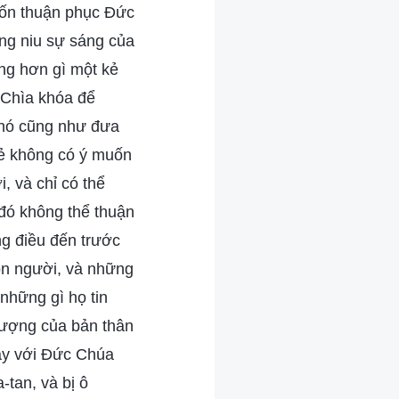
muốn thuận phục Đức
âng niu sự sáng của
ng hơn gì một kẻ
 Chìa khóa để
 nó cũng như đưa
kẻ không có ý muốn
 và chỉ có thể
 đó không thể thuận
ng điều đến trước
on người, và những
những gì họ tin
 tượng của bản thân
ay với Đức Chúa
-tan, và bị ô