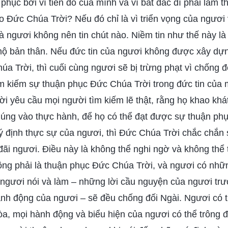
 phục bởi vì tiền đồ của mình và vì bất đắc dĩ phải làm t
ào Đức Chúa Trời? Nếu đó chỉ là vì triển vọng của ngươi
là ngươi không nên tin chút nào. Niềm tin như thế này là 
ộ bản thân. Nếu đức tin của ngươi không được xây dựn
a Trời, thì cuối cùng ngươi sẽ bị trừng phạt vì chống đ
m kiếm sự thuận phục Đức Chúa Trời trong đức tin của 
i yêu cầu mọi người tìm kiếm lẽ thật, rằng họ khao khát
húng vào thực hành, để họ có thể đạt được sự thuận ph
ý định thực sự của ngươi, thì Đức Chúa Trời chắc chắn 
 đãi ngươi. Điều này là không thể nghi ngờ và không thể 
ông phải là thuận phục Đức Chúa Trời, và ngươi có nhữ
ì ngươi nói và làm – những lời cầu nguyện của ngươi tr
ành động của ngươi – sẽ đều chống đối Ngài. Ngươi có 
a, mọi hành động và biểu hiện của ngươi có thể trông 