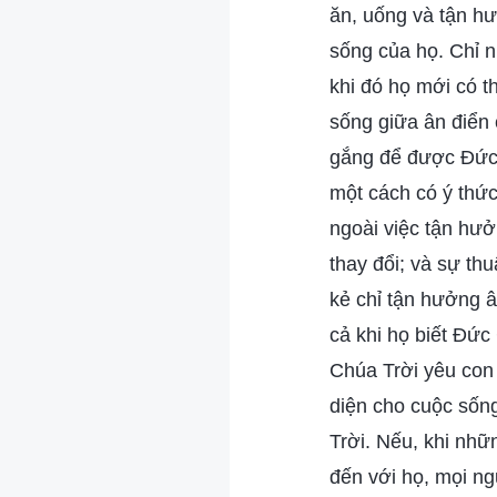
ăn, uống và tận hư
sống của họ. Chỉ n
khi đó họ mới có t
sống giữa ân điển 
gắng để được Đức 
một cách có ý thức
ngoài việc tận hư
thay đổi; và sự th
kẻ chỉ tận hưởng 
cả khi họ biết Đức
Chúa Trời yêu con
diện cho cuộc sốn
Trời. Nếu, khi nhữ
đến với họ, mọi ng