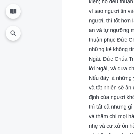
kiện; họ đều thuận
vì sao ngươi tin v
ngươi, thì tốt hơn 
an và tự ngưỡng m
thuận phục Đức Chú
những kẻ không tì
Ngài. Đức Chúa Trờ
lời Ngài, và đưa c
Nếu đây là những 
và tất nhiên sẽ ân
định của ngươi kh
thì tất cả những g
và thậm chí mọi h
nhẹ và cư xử ôn hò