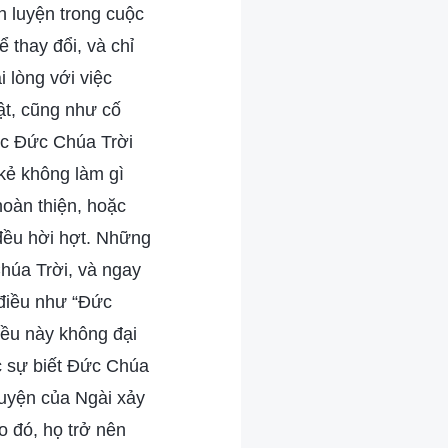
h luyện trong cuộc
 thay đổi, và chỉ
 lòng với việc
ật, cũng như cố
ục Đức Chúa Trời
kẻ không làm gì
oàn thiện, hoặc
 đều hời hợt. Những
húa Trời, và ngay
 điều như “Đức
iều này không đại
c sự biết Đức Chúa
luyện của Ngài xảy
o đó, họ trở nên