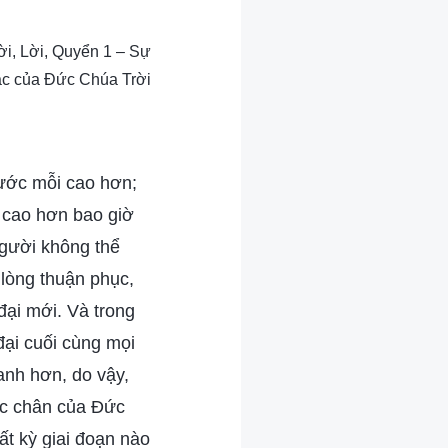
i, Lời, Quyển 1 – Sự
tác của Đức Chúa Trời
bước mỗi cao hơn;
 cao hơn bao giờ
người không thể
 lòng thuận phục,
đại mới. Và trong
đại cuối cùng mọi
anh hơn, do vậy,
ớc chân của Đức
t kỳ giai đoạn nào