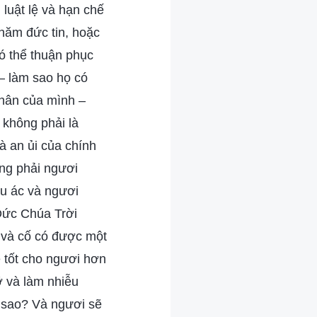
 luật lệ và hạn chế
năm đức tin, hoặc
ó thể thuận phục
– làm sao họ có
nhân của mình –
không phải là
à an ủi của chính
ẳng phải ngươi
ều ác và ngươi
Đức Chúa Trời
 và cố có được một
ẽ tốt cho ngươi hơn
ỡ và làm nhiễu
n sao? Và ngươi sẽ