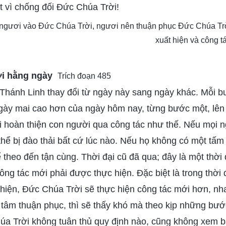
t vì chống đối Đức Chúa Trời!
a ngươi vào Đức Chúa Trời, ngươi nên thuận phục Đức Chúa Trờ
xuất hiện và công 
ời hằng ngày
Trích đoạn 485
Thánh Linh thay đổi từ ngày này sang ngày khác. Mỗi 
gày mai cao hơn của ngày hôm nay, từng bước một, lên
i hoàn thiện con người qua công tác như thế. Nếu mọi 
ó thể bị đào thải bất cứ lúc nào. Nếu họ không có một tấm
ể theo đến tận cùng. Thời đại cũ đã qua; đây là một thời 
công tác mới phải được thực hiện. Đặc biệt là trong thời 
hiện, Đức Chúa Trời sẽ thực hiện công tác mới hơn, nh
 tâm thuận phục, thì sẽ thấy khó mà theo kịp những bư
úa Trời không tuân thủ quy định nào, cũng không xem bấ