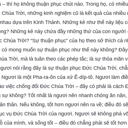
 – thì họ không thuận phục chút nào. Trong họ, có nhiều
 Chúa Trời, những kinh nghiệm cũ là kết quả của nhiều 
 nhau dựa trên Kinh Thánh. Những kẻ như thế này liệu c
ng? Những kẻ này chứa đầy những thứ của con người 
c Chúa Trời? “Sự thuận phục” của họ theo sở thích cá 
i có mong muốn sự thuận phục như thế này không? Đây 
a Trời, mà là tuân theo các phép tắc; là sự thỏa mãn v
ngươi nói rằng đây là sự thuận phục Đức Chúa Trời, ch
 Ngươi là một Pha-ra-ôn của xứ Ê-díp-tô. Ngươi làm đi
ào việc chống đối Đức Chúa Trời – đây có phải là cách 
sự không? Tốt nhất là ngươi nên nhanh chóng ăn năn,
bản thân. Nếu không, tốt hơn ngươi nên ra về; điều đó s
phục vụ Đức Chúa Trời của ngươi. Ngươi sẽ không phá v
hỗ của mình, và sống tốt – điều đó chẳng phải sẽ tốt hơ