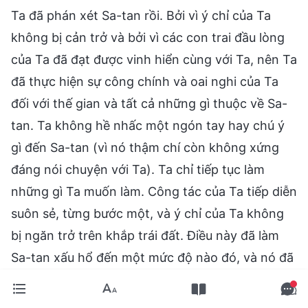
Ta đã phán xét Sa-tan rồi. Bởi vì ý chỉ của Ta
không bị cản trở và bởi vì các con trai đầu lòng
của Ta đã đạt được vinh hiển cùng với Ta, nên Ta
đã thực hiện sự công chính và oai nghi của Ta
đối với thế gian và tất cả những gì thuộc về Sa-
tan. Ta không hề nhấc một ngón tay hay chú ý
gì đến Sa-tan (vì nó thậm chí còn không xứng
đáng nói chuyện với Ta). Ta chỉ tiếp tục làm
những gì Ta muốn làm. Công tác của Ta tiếp diễn
suôn sẻ, từng bước một, và ý chỉ của Ta không
bị ngăn trở trên khắp trái đất. Điều này đã làm
Sa-tan xấu hổ đến một mức độ nào đó, và nó đã
bị hủy diệt hoàn toàn, nhưng bản thân điều này
thì chưa đạt đến tâm ý của Ta. Ta cũng cho phép