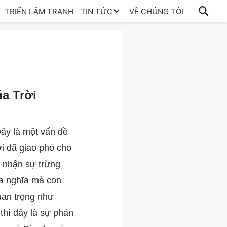
TRIỂN LÃM TRANH
TIN TỨC
VỀ CHÚNG TÔI
a Trời
Đây là một vấn đề
i đã giao phó cho
p nhận sự trừng
ịa nghĩa mà con
uan trọng như
thì đây là sự phản