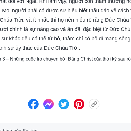
hất đối với Ngài. Khi làm vậy, ngươi còn thảm thương h
. Mọi người phải có được sự hiểu biết thấu đáo về cách
Chúa Trời, và ít nhất, thì họ nên hiểu rõ rằng Đức Chúa
ười chính là sự nâng cao và ân đãi đặc biệt từ Đức Chú
i sự khác đều có thể từ bỏ, thậm chí có bỏ đi mạng sốn
ành sự ủy thác của Đức Chúa Trời.
n 3 – Những cuộc trò chuyện bởi Đấng Christ của thời kỳ sau rố
n hình của Sa-tan