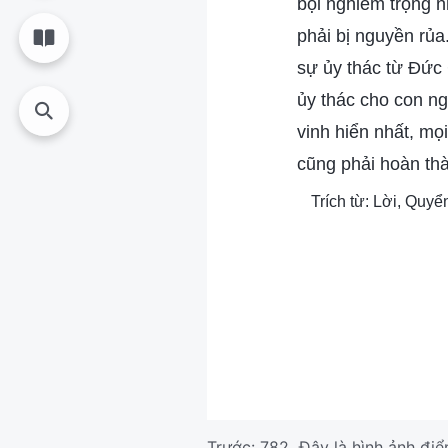
bội nghiêm trọng n
phải bị nguyền rủa
sự ủy thác từ Đức 
ủy thác cho con ng
vinh hiển nhất, mọ
cũng phải hoàn th
Trích từ: Lời, Quyể
Trước:
782 Đây là hình ảnh điể