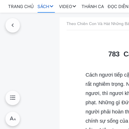
TRANG CHỦ
SÁCH
VIDEO
THÁNH CA
ĐỌC DIỄN
Theo Chiên Con Và Hát Những Bà
783 C
Cách ngươi tiếp cậ
rất nghiêm trọng.
ngươi, thì ngươi 
phạt. Những gì Đức
người phải hoàn t
chính sự sống của