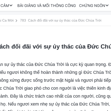
 CẢM
BÀI GIẢNG VÀ MỐI THÔNG CÔNG
CHỨNG NGÔN
i Ca Mới
783 Cách đối đãi với sự ủy thác của Đức Chúa Trời
ách đối đãi với sự ủy thác của Đức Chú
n sự ủy thác của Đức Chúa Trời là cực kỳ quan trọng. 
 Nếu ngươi không thể hoàn thành những gì Đức Chúa Trờ
không xứng được sống trước mặt Ngài và ngươi phải tiế
 Chúa Trời giao phó cho con người là việc thiên kinh đ
hành. Đây là chức trách cao nhất của con người, cũng q
 họ. Nếu ngươi xem nhẹ sự ủy thác của Đức Chúa Trời, 