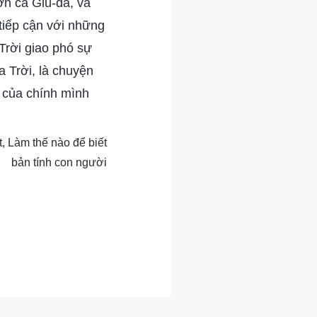
ơn cả Giu-đa, và
 tiếp cận với những
 Trời giao phó sự
a Trời, là chuyện
g của chính mình
t, Làm thế nào để biết
bản tính con người