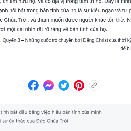
 chiếm hữu họ, và có địa vị trong tâm trí họ. Đây là hìn
nh nổi bật trong bản tính của họ là sự kiêu ngạo và tự
c Chúa Trời, và tham muốn được người khác tôn thờ. 
i một cái nhìn rất rõ ràng về bản tính của họ.
, Quyển 3 – Những cuộc trò chuyện bởi Đấng Christ của thời kỳ
để bi
ính bắt đầu bằng việc hiểu bản tính của mình
i sự ủy thác của Đức Chúa Trời