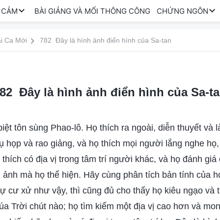
 CẢM
BÀI GIẢNG VÀ MỐI THÔNG CÔNG
CHỨNG NGÔN
i Ca Mới
782 Đây là hình ảnh điển hình của Sa-tan
82 Đây là hình ảnh điển hình của Sa-t
ệt tôn sùng Phao-lô. Họ thích ra ngoài, diễn thuyết và l
ụ họp và rao giảng, và họ thích mọi người lắng nghe họ,
thích có địa vị trong tâm trí người khác, và họ đánh giá
h ảnh mà họ thể hiện. Hãy cùng phân tích bản tính của 
ự cư xử như vậy, thì cũng đủ cho thấy họ kiêu ngạo và 
a Trời chút nào; họ tìm kiếm một địa vị cao hơn và m