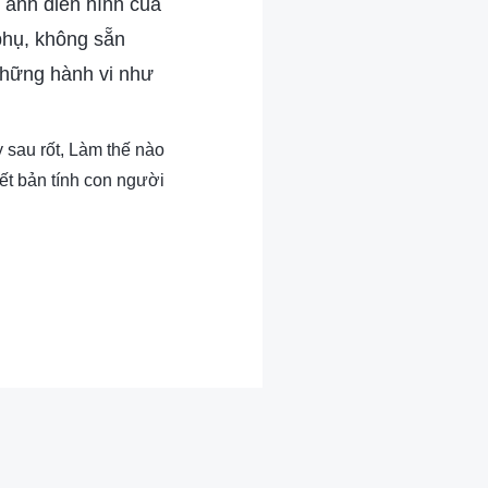
h ảnh điển hình của
 phụ, không sẵn
Những hành vi như
 sau rốt, Làm thế nào
ết bản tính con người