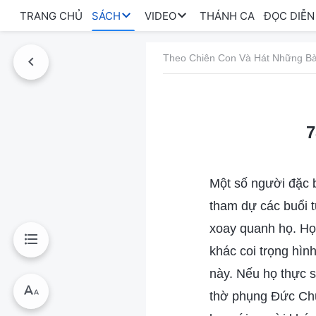
TRANG CHỦ
SÁCH
VIDEO
THÁNH CA
ĐỌC DIỄN
Theo Chiên Con Và Hát Những Bà
7
Một số người đặc bi
tham dự các buổi t
xoay quanh họ. Họ 
khác coi trọng hìn
này. Nếu họ thực s
thờ phụng Đức Chú