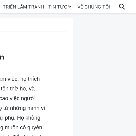
TRIỂN LÃM TRANH
TIN TỨC
VỀ CHÚNG TÔI
an
àm việc, họ thích
 tôn thờ họ, và
 cao việc người
họ từ những hành vi
tự phụ. Họ không
ong muốn có quyền