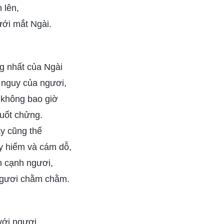
 lên,
ưới mắt Ngài.
g nhất của Ngài
 nguy của ngươi,
 không bao giờ
nuốt chửng.
ày cũng thế
y hiểm và cám dỗ,
n cạnh ngươi,
ngươi chằm chằm.
với ngươi,