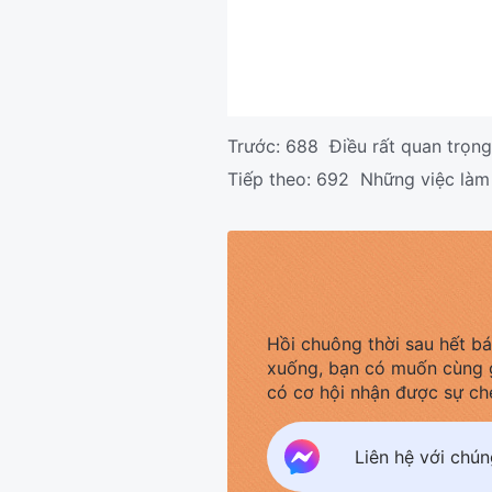
Trước:
688 Điều rất quan trọng 
Tiếp theo:
692 Những việc làm d
Hồi chuông thời sau hết b
xuống, bạn có muốn cùng 
có cơ hội nhận được sự ch
Liên hệ với chú