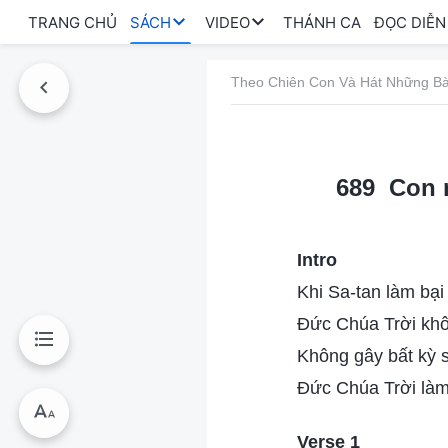
TRANG CHỦ
SÁCH
VIDEO
THÁNH CA
ĐỌC DIỄN
Theo Chiên Con Và Hát Những Bà
689 Con n
Intro
Khi Sa-tan làm bại
Đức Chúa Trời khô
Không gây bất kỳ 
Đức Chúa Trời làm 
Verse 1