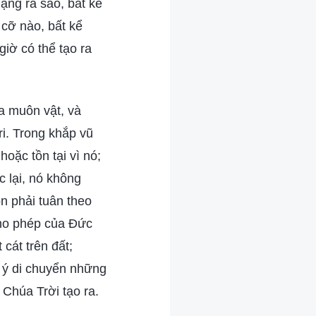
ạng ra sao, bất kể
cỡ nào, bất kể
giờ có thể tạo ra
ủa muôn vật, và
tri. Trong khắp vũ
hoặc tồn tại vì nó;
c lại, nó không
n phải tuân theo
cho phép của Đức
cát trên đất;
 ý di chuyển những
Chúa Trời tạo ra.