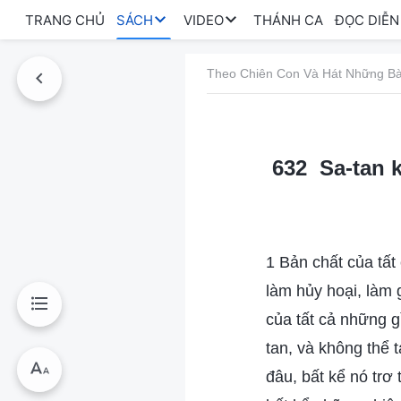
TRANG CHỦ
SÁCH
VIDEO
THÁNH CA
ĐỌC DIỄN
Theo Chiên Con Và Hát Những Bà
632 Sa-tan 
1 Bản chất của tấ
làm hủy hoại, làm g
của tất cả những g
tan, và không thể 
đâu, bất kể nó trơ