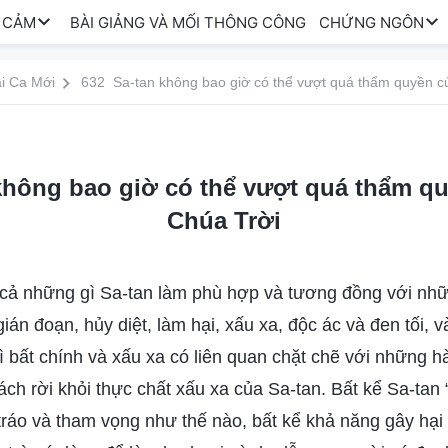
 CẢM
BÀI GIẢNG VÀ MỐI THÔNG CÔNG
CHỨNG NGÔN
i Ca Mới
632 Sa-tan không bao giờ có thể vượt quá thẩm quyền c
không bao giờ có thể vượt quá thẩm q
Chúa Trời
t cả những gì Sa-tan làm phù hợp và tương đồng với nhữ
ián đoạn, hủy diệt, làm hại, xấu xa, độc ác và đen tối, v
ì bất chính và xấu xa có liên quan chặt chẽ với những 
tách rời khỏi thực chất xấu xa của Sa-tan. Bất kể Sa-ta
 tráo và tham vọng như thế nào, bất kể khả năng gây hại