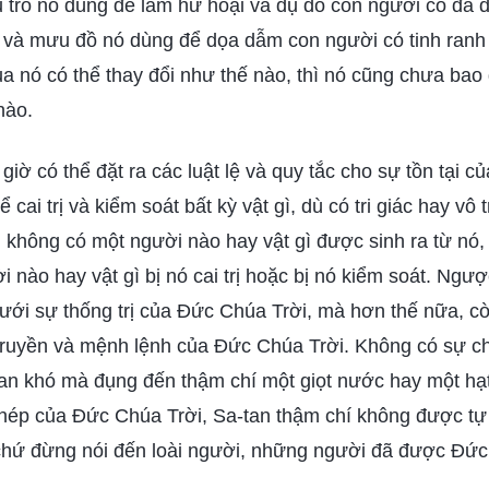
 trò nó dùng để làm hư hoại và dụ dỗ con người có đa d
 và mưu đồ nó dùng để dọa dẫm con người có tinh ranh 
ủa nó có thể thay đổi như thế nào, thì nó cũng chưa bao 
nào.
iờ có thể đặt ra các luật lệ và quy tắc cho sự tồn tại c
 cai trị và kiểm soát bất kỳ vật gì, dù có tri giác hay vô 
, không có một người nào hay vật gì được sinh ra từ nó, 
 nào hay vật gì bị nó cai trị hoặc bị nó kiểm soát. Ngượ
ới sự thống trị của Đức Chúa Trời, mà hơn thế nữa, cò
 truyền và mệnh lệnh của Đức Chúa Trời. Không có sự 
tan khó mà đụng đến thậm chí một giọt nước hay một hạt 
hép của Đức Chúa Trời, Sa-tan thậm chí không được tự
 chứ đừng nói đến loài người, những người đã được Đức 