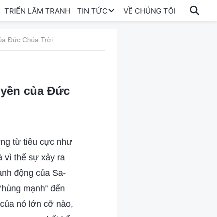
TRIỂN LÃM TRANH
TIN TỨC
VỀ CHÚNG TÔI
ủa Đức Chúa Trời
uyền của Đức
ng từ tiêu cực như
à vì thế sự xảy ra
hành động của Sa-
n “hùng mạnh” đến
 của nó lớn cỡ nào,