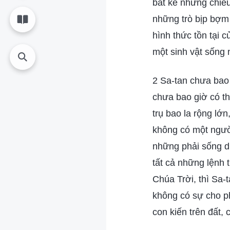
bất kể những chiêu
những trò bịp bợm
hình thức tồn tại c
một sinh vật sống 
2 Sa-tan chưa bao g
chưa bao giờ có thể
trụ bao la rộng lớn
không có một người
những phải sống dư
tất cả những lệnh
Chúa Trời, thì Sa-
không có sự cho p
con kiến trên đất,