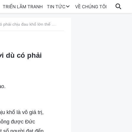
TRIỂN LÃM TRANH
TIN TỨC
VỀ CHÚNG TÔI
192 Hãy theo đuổi tình yêu dành cho Đức Chúa Trời dù có phải chịu đau khổ lớn thế nào đi nữa
i dù có phải
ào.
 khổ là vô giá trị,
 không được Đức
t số người đạt đến