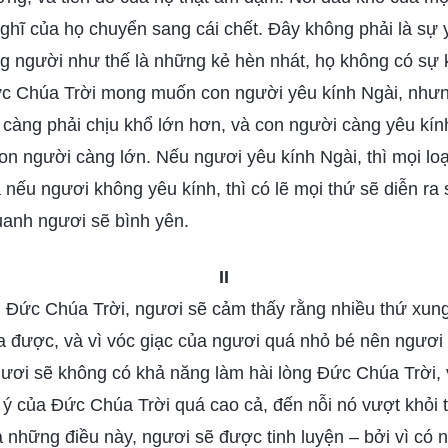
nghĩ của họ chuyển sang cái chết. Đây không phải là sự
g người như thế là những kẻ hèn nhát, họ không có sự ki
Đức Chúa Trời mong muốn con người yêu kính Ngài, như
 càng phải chịu khổ lớn hơn, và con người càng yêu kín
on người càng lớn. Nếu ngươi yêu kính Ngài, thì mọi lo
 nếu ngươi không yêu kính, thì có lẽ mọi thứ sẽ diễn ra
uanh ngươi sẽ bình yên.
II
h Đức Chúa Trời, ngươi sẽ cảm thấy rằng nhiều thứ xun
a được, và vì vóc giạc của ngươi quá nhỏ bé nên ngươi 
gươi sẽ không có khả năng làm hài lòng Đức Chúa Trời, 
 ý của Đức Chúa Trời quá cao cả, đến nỗi nó vượt khỏi 
cả những điều này, ngươi sẽ được tinh luyện – bởi vì có 