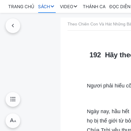
TRANG CHỦ
SÁCH
VIDEO
THÁNH CA
ĐỌC DIỄN
Theo Chiên Con Và Hát Những Bà
192 Hãy the
Ngươi phải hiểu cô
Ngày nay, hầu hết m
họ bị thế giới từ 
Chúa Trời yêu thư