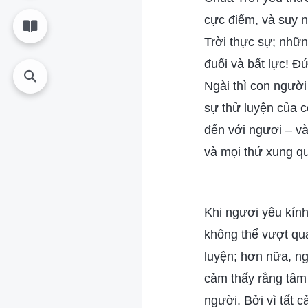
cực điểm, và suy 
Trời thực sự; nhữn
đuối và bất lực! 
Ngài thì con người
sự thử luyện của c
đến với ngươi – và
và mọi thứ xung q
Khi ngươi yêu kín
không thể vượt qu
luyện; hơn nữa, n
cảm thấy rằng tâm
người. Bởi vì tất 