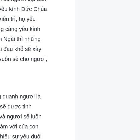
 yêu kính Đức Chúa
ên trì, họ yếu
ng càng yêu kính
h Ngài thì những
ại đau khổ sẽ xảy
 suôn sẻ cho ngươi,
g quanh ngươi là
sẽ được tinh
và ngươi sẽ luôn
tầm với của con
nhiều sự yếu đuối