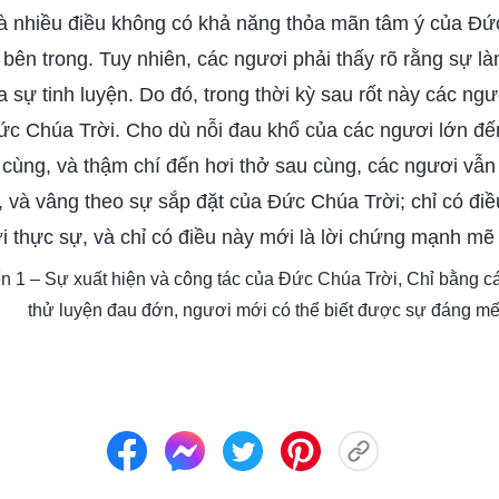
và nhiều điều không có khả năng thỏa mãn tâm ý của Đứ
 bên trong. Tuy nhiên, các ngươi phải thấy rõ rằng sự là
 sự tinh luyện. Do đó, trong thời kỳ sau rốt này các ng
c Chúa Trời. Cho dù nỗi đau khổ của các ngươi lớn đế
 cùng, và thậm chí đến hơi thở sau cùng, các ngươi vẫn
 và vâng theo sự sắp đặt của Đức Chúa Trời; chỉ có điề
 thực sự, và chỉ có điều này mới là lời chứng mạnh mẽ 
yển 1 – Sự xuất hiện và công tác của Đức Chúa Trời, Chỉ bằng c
thử luyện đau đớn, ngươi mới có thể biết được sự đáng m