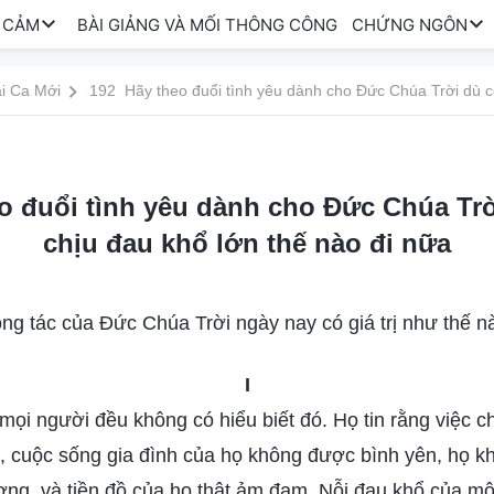
 CẢM
BÀI GIẢNG VÀ MỐI THÔNG CÔNG
CHỨNG NGÔN
i Ca Mới
o đuổi tình yêu dành cho Đức Chúa Trờ
chịu đau khổ lớn thế nào đi nữa
ng tác của Đức Chúa Trời ngày nay có giá trị như thế n
I
ọi người đều không có hiểu biết đó. Họ tin rằng việc chịu
bỏ, cuộc sống gia đình của họ không được bình yên, họ
ơng, và tiền đồ của họ thật ảm đạm. Nỗi đau khổ của mộ