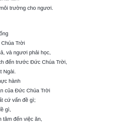
 môi trường cho ngươi.
uống
 Chúa Trời
ả, và ngươi phải học,
ch đến trước Đức Chúa Trời,
t Ngài.
hực hành
án của Đức Chúa Trời
ất cứ vấn đề gì;
ề gì,
 tâm đến việc ăn,