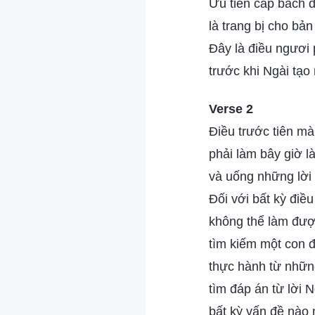
Ưu tiên cấp bách đ
là trang bị cho bả
Đây là điều ngươi 
trước khi Ngài tạo
Verse 2
Điều trước tiên m
phải làm bây giờ l
và uống những lời
Đối với bất kỳ điều
không thể làm đượ
tìm kiếm một con
thực hành từ những
tìm đáp án từ lời N
bất kỳ vấn đề nào 