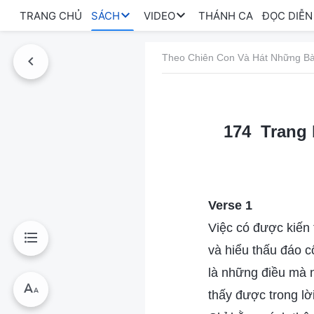
TRANG CHỦ
SÁCH
VIDEO
THÁNH CA
ĐỌC DIỄN
Theo Chiên Con Và Hát Những Bà
174 Trang 
Verse 1
Việc có được kiến t
và hiểu thấu đáo c
là những điều mà 
thấy được trong lờ