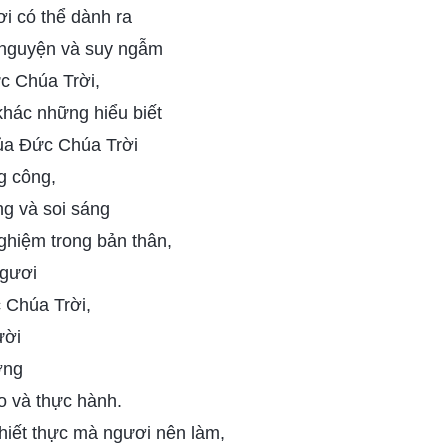
i có thể dành ra
u nguyện và suy ngẫm
c Chúa Trời,
khác những hiểu biết
của Đức Chúa Trời
g công,
ng và soi sáng
ghiệm trong bản thân,
ngươi
c Chúa Trời,
ười
ờng
eo và thực hành.
thiết thực mà ngươi nên làm,