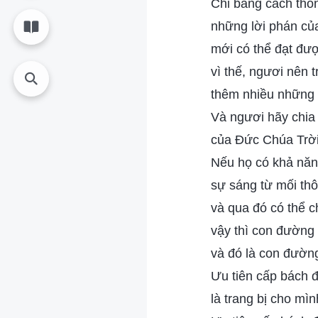
Chỉ bằng cách thô
những lời phán củ
mới có thể đạt đượ
vì thế, ngươi nên 
thêm nhiều những 
Và ngươi hãy chia 
của Đức Chúa Trời
Nếu họ có khả năn
sự sáng từ mối th
và qua đó có thể 
vậy thì con đường 
và đó là con đường
Ưu tiên cấp bách đ
là trang bị cho mì