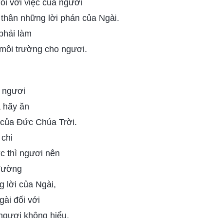
ối với việc của ngươi
n thân những lời phán của Ngài.
phải làm
 môi trường cho ngươi.
à ngươi
à hãy ăn
 của Đức Chúa Trời.
 chi
c thì ngươi nên
 đường
 lời của Ngài,
gài đối với
ngươi không hiểu,