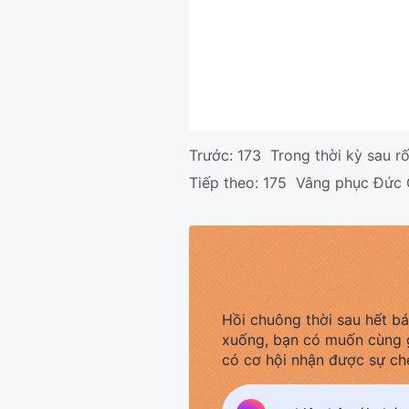
Trước:
173 Trong thời kỳ sau rố
Tiếp theo:
175 Vâng phục Đức Ch
Hồi chuông thời sau hết b
xuống, bạn có muốn cùng 
có cơ hội nhận được sự ch