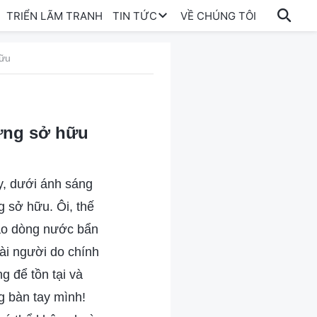
TRIỂN LÃM TRANH
TIN TỨC
VỀ CHÚNG TÔI
hữu
từng sở hữu
ậy, dưới ánh sáng
g sở hữu. Ôi, thế
vào dòng nước bẩn
oài người do chính
g để tồn tại và
g bàn tay mình!