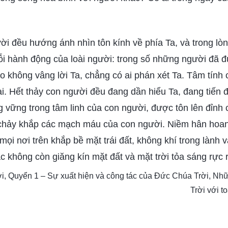
ời đều hướng ánh nhìn tôn kính về phía Ta, và trong lò
ỗi hành động của loài người: trong số những người đã đ
 không vâng lời Ta, chẳng có ai phán xét Ta. Tâm tính c
ại. Hết thảy con người đều đang dần hiểu Ta, đang tiến
g vững trong tâm linh của con người, được tôn lên đỉnh 
chảy khắp các mạch máu của con người. Niềm hân hoan 
mọi nơi trên khắp bề mặt trái đất, không khí trong lành 
không còn giăng kín mặt đất và mặt trời tỏa sáng rực 
ời, Quyển 1 – Sự xuất hiện và công tác của Đức Chúa Trời, N
Trời với t