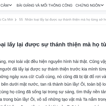
 CẢM
BÀI GIẢNG VÀ MỐI THÔNG CÔNG
CHỨNG NGÔN
i Ca Mới
55 Nhân loại lấy lại được sự thánh thiện mà họ từng sở 
ại lấy lại được sự thánh thiện mà họ 
áng, mọi loài vật đều hiện nguyên hình hài thật. Cũng v
n người đã lấy lại được sự thánh thiện trước kia mình từn
hững ngày xưa cũ! Cuối cùng, nó cũng đã bị lật đổ rơi 
 bên dưới mặt nước, tan rã thành bùn lầy! Ôi, toàn bộ l
cùng họ cũng đã sống lại trong sự sáng, tìm thấy nền tản
a trong bùn lầy! Ôi, vô số những tạo vật mà Ta nắm tron