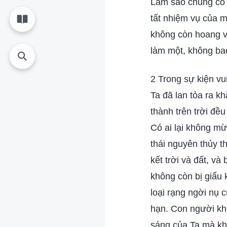
Làm sao chúng có 
tất nhiệm vụ của m
không còn hoang v
làm một, không bao
2 Trong sự kiện vu
Ta đã lan tỏa ra k
thành trên trời đề
Có ai lại không mừ
thái nguyên thủy th
kết trời và đất, v
không còn bị giấu 
loại rạng ngời nụ 
hạn. Con người khô
sáng của Ta mà kh