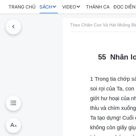
TRANG CHỦ
SÁCH
VIDEO
THÁNH CA
ĐỌC DIỄN
Theo Chiên Con Và Hát Những Bà
55 Nhân lo
1 Trong tia chớp s
soi rọi của Ta, co
giới hư hoại của n
thỉu và chìm xuống
Ta tạo dựng! Cuối 
không còn giãy giụ