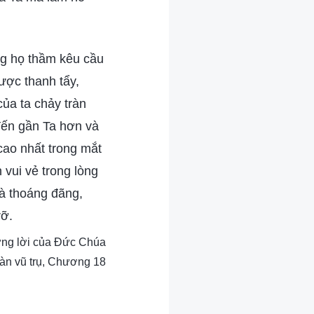
ng họ thầm kêu cầu
ược thanh tẩy,
ủa ta chảy tràn
 đến gần Ta hơn và
cao nhất trong mắt
vui vẻ trong lòng
và thoáng đãng,
rỡ.
hững lời của Đức Chúa
oàn vũ trụ, Chương 18