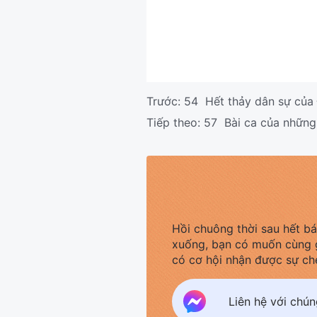
Trước:
54 Hết thảy dân sự của 
Tiếp theo:
57 Bài ca của những
Hồi chuông thời sau hết b
xuống, bạn có muốn cùng 
có cơ hội nhận được sự ch
Liên hệ với chú