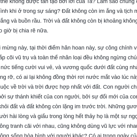
thể không được tân tạo bởi lời của Ta? Làm sao chúng 
ình khi ở trong sự sáng? Đất không còn im ắng và tịch m
ắng và buồn rầu. Trời và đất không còn bị khoảng khôn
 giờ bị chia rẽ nữa.
i mừng này, tại thời điểm hân hoan này, sự công chính v
hắp cõi vũ trụ và toàn thể nhân loại đều không ngừng ch
u nức tiếng cười vui vẻ, và vương quốc dưới đất cùng n
ng rỡ, có ai lại không đồng thời rơi nước mắt vào lúc nà
uộc về trời và trời được hợp nhất với đất. Con người chí
à bởi sự thánh khiết của con người, bởi sự đổi mới của co
khỏi đất và đất không còn lặng im trước trời. Những g
cười hài lòng và giấu trong lòng hết thảy họ là một sự ng
ng tranh cãi với nhau, cũng không dùng vũ lực với nhau
ông sống hòa bình với người khác? Có ai trong ngày c