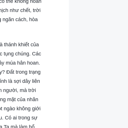
có thể không hoàn
ịch như chết, trời
g ngăn cách, hòa
à thánh khiết của
úc tụng chúng. Các
hảy múa hân hoan.
y? Đất trong trạng
nh là sợi dây liên
n người, mà trời
ương mặt của nhân
ọt ngào không giới
. Có ai trong sự
ủa Ta mà làm hổ