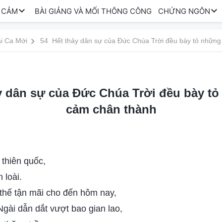
 CẢM
BÀI GIẢNG VÀ MỐI THÔNG CÔNG
CHỨNG NGÔN
i Ca Mới
54 Hết thảy dân sự của Đức Chúa Trời đều bày tỏ những
y dân sự của Đức Chúa Trời đều bày tỏ
cảm chân thành
thiên quốc,
 loài.
thế tận mãi cho đến hôm nay,
Ngài dẫn dắt vượt bao gian lao,