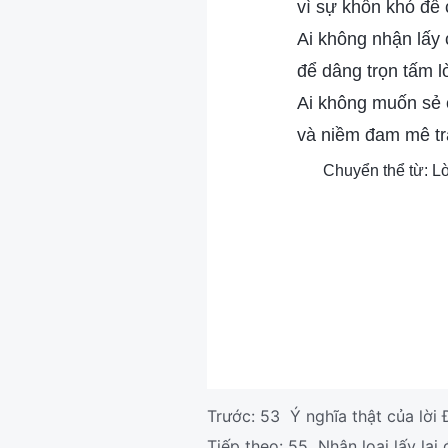
vì sự khốn khó để
Ai không nhận lấy 
để dâng trọn tấm 
Ai không muốn sẻ c
và niềm đam mê tr
Chuyển thể từ: L
Trước:
53 Ý nghĩa thật của lời
Tiếp theo:
55 Nhân loại lấy lại