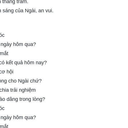
 thăng trầm.
 sáng của Ngài, an vui.
óc
a ngày hôm qua?
 mắt
 có kết quả hôm nay?
cơ hội
lòng cho Ngài chứ?
hia trải nghiệm
ào dâng trong lòng?
óc
a ngày hôm qua?
 mắt