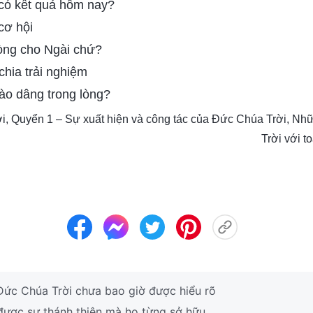
 có kết quả hôm nay?
cơ hội
lòng cho Ngài chứ?
hia trải nghiệm
ào dâng trong lòng?
ời, Quyển 1 – Sự xuất hiện và công tác của Đức Chúa Trời, N
Trời với t
 Đức Chúa Trời chưa bao giờ được hiểu rõ
 được sự thánh thiện mà họ từng sở hữu