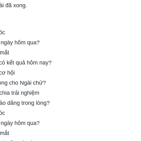
ài đã xong.
óc
a ngày hôm qua?
 mắt
 có kết quả hôm nay?
cơ hội
lòng cho Ngài chứ?
hia trải nghiệm
ào dâng trong lòng?
óc
a ngày hôm qua?
 mắt