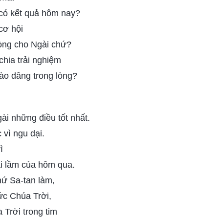
 có kết quả hôm nay?
cơ hội
lòng cho Ngài chứ?
hia trải nghiệm
ào dâng trong lòng?
i những điều tốt nhất.
 vì ngu dại.
ì
i lầm của hôm qua.
hứ Sa-tan làm,
ức Chúa Trời,
Trời trong tim