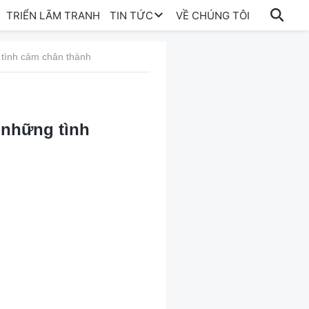
TRIỂN LÃM TRANH
TIN TỨC
VỀ CHÚNG TÔI
 tình cảm chân thành
 những tình