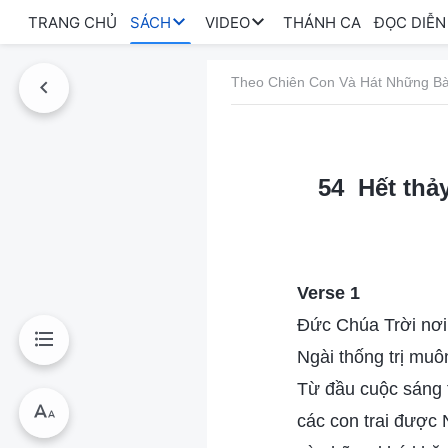
TRANG CHỦ
SÁCH
VIDEO
THÁNH CA
ĐỌC DIỄN
Theo Chiên Con Và Hát Những Bà
54 Hết thả
Verse 1
Đức Chúa Trời nơi 
Ngài thống trị muôn
Từ đầu cuộc sáng 
các con trai được 