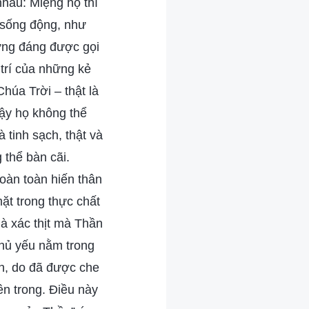
nhau: Miệng họ thì
ộ sống động, như
xứng đáng được gọi
 trí của những kẻ
húa Trời – thật là
vậy họ không thể
 tinh sạch, thật và
 thể bàn cãi.
oàn toàn hiến thân
ặt trong thực chất
là xác thịt mà Thần
chủ yếu nằm trong
nh, do đã được che
ên trong. Điều này