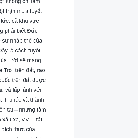
ng” không chỉ làm
một trận mưa tuyết
 tức, cả khu vực
g phải biết Đức
ề sự nhập thể của
ây là cách tuyết
húa Trời sẽ mang
 Trời trên đất, rao
quốc trên đất được
, và lấp lánh với
hạnh phúc và thành
tồn tại – những tâm
xấu xa, v.v. – tất
a đích thực của