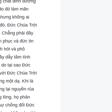
ng chất dinh dưỡng
 do đó làm mãn
nhưng không ai
o đó, Đức Chúa Trời
. Chẳng phải đây
n phục và đức tin
h hót và phô
ầy dẫy tâm tính
 do tại sao Đức
 với Đức Chúa Trời
ng một dạ. Khi là
ng lại nguyền rủa
g lòng, họ phản
 sự chống đối Đức