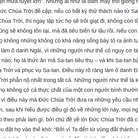
ận mưa tuyết lớn”. Những ai như là đám mây trôi giống 
ức Chúa Trời đề cập; nếu có bất kỳ thử thách nào từ Sa
úa Trời, thì ngay lập tức họ sẽ trôi giạt đi, không còn 
ũng sẽ không tồn tại, mà đã tiêu biến từ lâu rồi. Nếu c
 họ không những không có khả năng sống bày tỏ ra ảnh 
làm ô danh Ngài, vì những người như thế có nguy cơ bị 
 nào; họ là thức ăn mà Sa-tan tiêu thụ – và khi Sa-tan bắ
 Trời và phục vụ Sa-tan. Điều này rõ ràng làm ô danh Đ
rời phẫn nộ nhất trong tất cả. Những người như thế là 
họ không có cả thực chất của một con người bình thường 
h vì điều này mà Đức Chúa Trời đưa ra những yêu cầu nh
n, sau khi hiểu được điều gì đó về những lời này, mọi n
ếp theo phải làm gì, bởi chủ đề về lời Đức Chúa Trời đã
u đặt họ vào thế khó: “Bởi vì Ta đến từ vùng đất thánh,