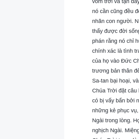
vòm trời và tận đá
nó cần cũng đều đế
nhãn con người. N
thấy được đời sống
phán rằng nó chỉ 
chính xác là tình 
của họ vào Đức Chú
trương bản thân để
Sa-tan bại hoại, v
Chúa Trời đặt câu 
có bị vấy bẩn bởi 
những kẻ phục vụ,
Ngài trong lòng. H
nghịch Ngài. Miệng