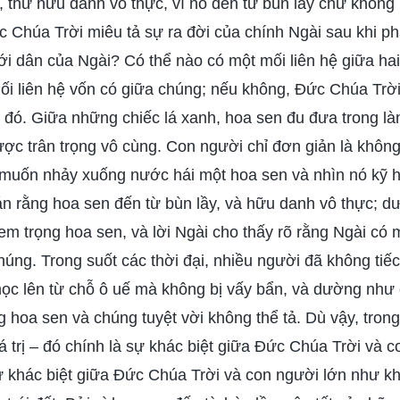
 thứ hữu danh vô thực, vì nó đến từ bùn lầy chứ không 
c Chúa Trời miêu tả sự ra đời của chính Ngài sau khi 
ới dân của Ngài? Có thể nào có một mối liên hệ giữa ha
mối liên hệ vốn có giữa chúng; nếu không, Đức Chúa Trờ
 đó. Giữa những chiếc lá xanh, hoa sen đu đưa trong là
ược trân trọng vô cùng. Con người chỉ đơn giản là không
 muốn nhảy xuống nước hái một hoa sen và nhìn nó kỹ h
n rằng hoa sen đến từ bùn lầy, và hữu danh vô thực; 
m trọng hoa sen, và lời Ngài cho thấy rõ rằng Ngài có
chúng. Trong suốt các thời đại, nhiều người đã không tiếc
mọc lên từ chỗ ô uế mà không bị vấy bẩn, và dường như 
 hoa sen và chúng tuyệt vời không thể tả. Dù vậy, tro
iá trị – đó chính là sự khác biệt giữa Đức Chúa Trời và 
sự khác biệt giữa Đức Chúa Trời và con người lớn như k