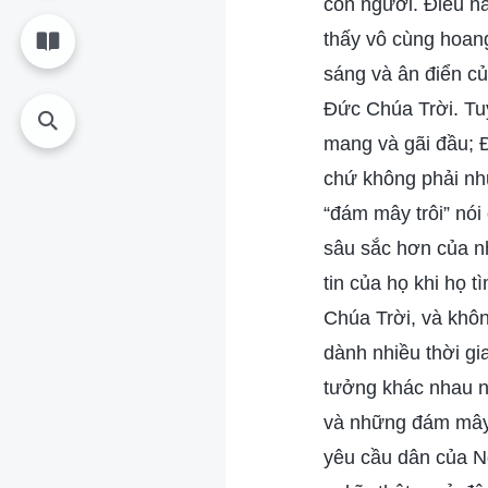
con người. Điều n
thấy vô cùng hoan
sáng và ân điển c
Đức Chúa Trời. Tuy
mang và gãi đầu; Đ
chứ không phải như
“đám mây trôi” nói
sâu sắc hơn của n
tin của họ khi họ 
Chúa Trời, và khôn
dành nhiều thời gi
tưởng khác nhau nả
và những đám mây t
yêu cầu dân của N