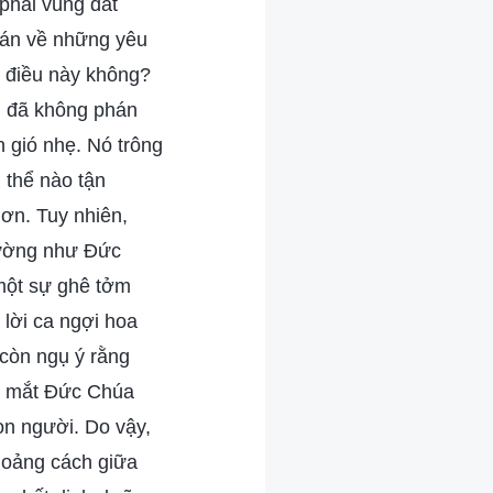
phải vùng đất
phán về những yêu
i điều này không?
i đã không phán
n gió nhẹ. Nó trông
 thể nào tận
ơn. Tuy nhiên,
dường như Đức
 một sự ghê tởm
 lời ca ngợi hoa
còn ngụ ý rằng
ng mắt Đức Chúa
con người. Do vậy,
hoảng cách giữa