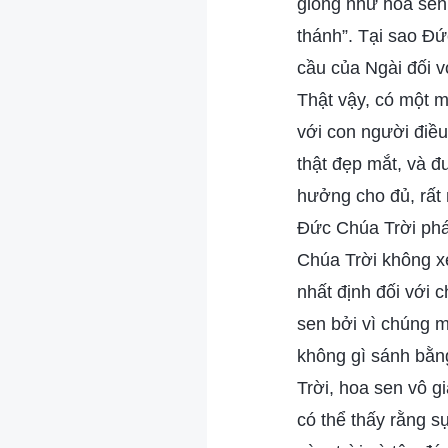
giống như hoa sen,
thánh”. Tại sao Đứ
cầu của Ngài đối v
Thật vậy, có một 
với con người điều
thật đẹp mắt, và đ
hưởng cho đủ, rất
Đức Chúa Trời phá
Chúa Trời không xe
nhất định đối với 
sen bởi vì chúng 
không gì sánh bằng
Trời, hoa sen vô g
có thể thấy rằng 