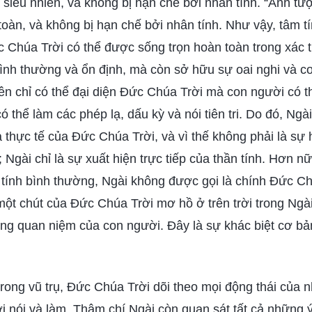
à siêu nhiên, và không bị hạn chế bởi nhân tính. “Ảnh t
 toàn, và không bị hạn chế bởi nhân tính. Như vậy, tâm t
 Chúa Trời có thể được sống trọn hoàn toàn trong xác th
ình thường và ổn định, mà còn sở hữu sự oai nghi và c
tiên chỉ có thể đại diện Đức Chúa Trời mà con người có
có thể làm các phép lạ, dấu kỳ và nói tiên tri. Do đó, Ng
a thực tế của Đức Chúa Trời, và vì thế không phải là sự
Ngài chỉ là sự xuất hiện trực tiếp của thần tính. Hơn nữ
 tính bình thường, Ngài không được gọi là chính Đức Ch
ột chút của Đức Chúa Trời mơ hồ ở trên trời trong Ngài
g quan niệm của con người. Đây là sự khác biệt cơ bản 
rong vũ trụ, Đức Chúa Trời dõi theo mọi động thái của nh
 nói và làm. Thậm chí Ngài còn quan sát tất cả những ý