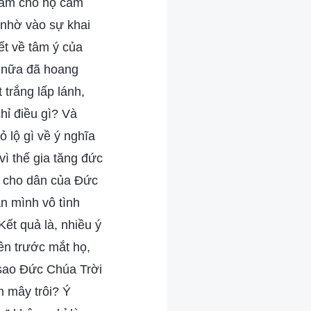
 làm cho họ cảm
 nhờ vào sự khai
ết về tâm ý của
n nữa đã hoang
trắng lấp lánh,
hỉ điều gì? Và
 lộ gì về ý nghĩa
ì thế gia tăng đức
ra cho dân của Đức
ân mình vô tình
ết quả là, nhiều ý
lên trước mắt họ,
i sao Đức Chúa Trời
 mây trôi? Ý