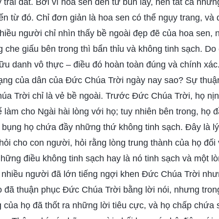
y trái đất. Bởi vì hoa sen đến từ bùn lầy, nên tất cả nhữ
n từ đó. Chỉ đơn giản là hoa sen có thể ngụy trang, và
hiều người chỉ nhìn thấy bề ngoài đẹp đẽ của hoa sen, 
 che giấu bên trong thì bẩn thỉu và không tinh sạch. D
hữu danh vô thực – điều đó hoàn toàn đúng và chính xác
trạng của dân của Đức Chúa Trời ngày nay sao? Sự thuậ
a Trời chỉ là vẻ bề ngoài. Trước Đức Chúa Trời, họ nịn
 làm cho Ngài hài lòng với họ; tuy nhiên bên trong, họ đ
à bụng họ chứa đầy những thứ không tinh sạch. Đây là lý
hỏi cho con người, hỏi rằng lòng trung thành của họ đối
những điều không tinh sạch hay là nó tinh sạch và một lò
 nhiều người đã lớn tiếng ngợi khen Đức Chúa Trời như
ọ đã thuận phục Đức Chúa Trời bằng lời nói, nhưng tron
 của họ đã thốt ra những lời tiêu cực, và họ chấp chứa