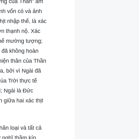
ượng của Thần” ám
ính vốn có và ảnh
ịt nhập thể, là xác
ơn thạnh nộ. Xác
 thể mường tượng;
ài đã không hoàn
 hiện thân của Thần
a, bởi vì Ngài đã
úa Trời thực tế
; Ngài là Đức
giữa hai xác thịt
ân loại và tất cả
 nghĩ thầm kín