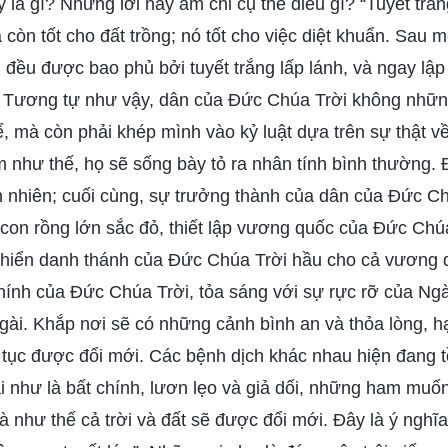
y là gì? Những lời này ám chỉ cụ thể điều gì? “Tuyết trắ
 còn tốt cho đất trồng; nó tốt cho việc diệt khuẩn. Sau 
ẩn đều được bao phủ bởi tuyết trắng lấp lánh, và ngay lập
. Tương tự như vậy, dân của Đức Chúa Trời không nhữn
, mà còn phải khép mình vào kỷ luật dựa trên sự thật v
 như thế, họ sẽ sống bày tỏ ra nhân tính bình thường. Đ
ên nhiên; cuối cùng, sự trưởng thành của dân của Đức C
o con rồng lớn sắc đỏ, thiết lập vương quốc của Đức Chúa
h hiển danh thánh của Đức Chúa Trời hầu cho cả vương 
ính của Đức Chúa Trời, tỏa sáng với sự rực rỡ của Ngài
gài. Khắp nơi sẽ có những cảnh bình an và thỏa lòng, 
n tục được đổi mới. Các bệnh dịch khác nhau hiện đang 
i như là bất chính, lươn lẹo và giả dối, những ham muốn 
, và như thế cả trời và đất sẽ được đổi mới. Đây là ý nghĩ