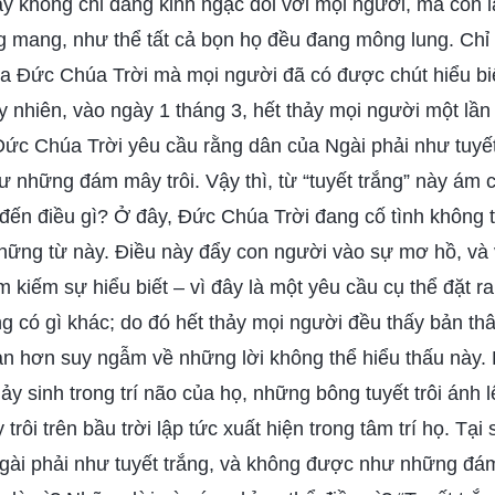
ày không chỉ đáng kinh ngạc đối với mọi người, mà còn
g mang, như thể tất cả bọn họ đều đang mông lung. Chỉ
ủa Đức Chúa Trời mà mọi người đã có được chút hiểu bi
 nhiên, vào ngày 1 tháng 3, hết thảy mọi người một lầ
ức Chúa Trời yêu cầu rằng dân của Ngài phải như tuyết 
 những đám mây trôi. Vậy thì, từ “tuyết trắng” này ám c
 đến điều gì? Ở đây, Đức Chúa Trời đang cố tình không tỏ
hững từ này. Điều này đẩy con người vào sự mơ hồ, và v
tìm kiếm sự hiểu biết – vì đây là một yêu cầu cụ thể đặt 
g có gì khác; do đó hết thảy mọi người đều thấy bản th
an hơn suy ngẫm về những lời không thể hiểu thấu này. K
y sinh trong trí não của họ, những bông tuyết trôi ánh 
rôi trên bầu trời lập tức xuất hiện trong tâm trí họ. Tạ
gài phải như tuyết trắng, và không được như những đám