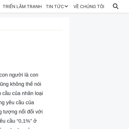
TRIỂN LÃM TRANH
TIN TỨC
VỀ CHÚNG TÔI
con người là con
ũng không thể nói
 cầu của nhân loại
ững yêu cầu của
g tượng nổi đối với
yêu cầu “0,1%” ở