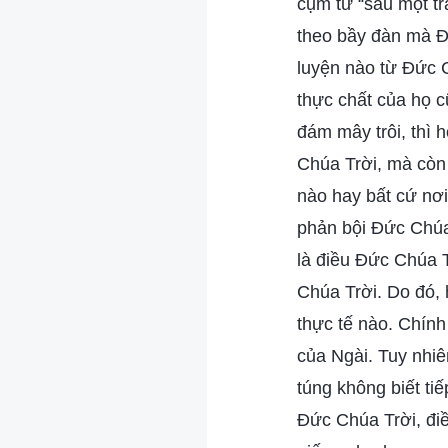
cụm từ “sau một tr
theo bầy đàn mà Đ
luyện nào từ Đức Ch
thực chất của họ c
đám mây trôi, thì
Chúa Trời, mà còn 
nào hay bất cứ nơi
phản bội Đức Chúa
là điều Đức Chúa T
Chúa Trời. Do đó, 
thực tế nào. Chín
của Ngài. Tuy nhiê
túng không biết ti
Đức Chúa Trời, điề