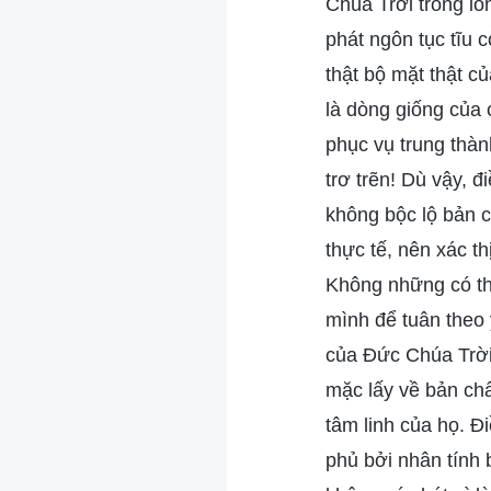
Chúa Trời trong lò
phát ngôn tục tĩu 
thật bộ mặt thật 
là dòng giống của 
phục vụ trung thàn
trơ trẽn! Dù vậy, 
không bộc lộ bản c
thực tế, nên xác t
Không những có th
mình để tuân theo 
của Đức Chúa Trời.
mặc lấy về bản chấ
tâm linh của họ. Đ
phủ bởi nhân tính 