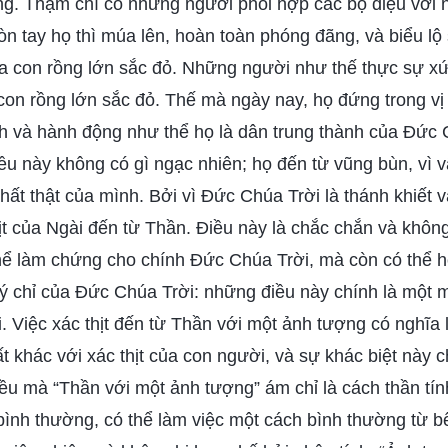
ng. Thậm chí có những người phối hợp các bộ điệu với 
còn tay họ thì múa lên, hoàn toàn phóng đãng, và biểu l
của con rồng lớn sắc đỏ. Những người như thế thực sự 
con rồng lớn sắc đỏ. Thế mà ngày nay, họ đứng trong vị
h và hành động như thể họ là dân trung thành của Đức C
điều này không có gì ngạc nhiên; họ đến từ vũng bùn, vì 
hất thật của mình. Bởi vì Đức Chúa Trời là thánh khiết và
hịt của Ngài đến từ Thần. Điều này là chắc chắn và không
ể làm chứng cho chính Đức Chúa Trời, mà còn có thể h
ý chỉ của Đức Chúa Trời: những điều này chính là một m
 Việc xác thịt đến từ Thần với một ảnh tượng có nghĩa 
t khác với xác thịt của con người, và sự khác biệt này 
iều mà “Thần với một ảnh tượng” ám chỉ là cách thần tí
bình thường, có thể làm việc một cách bình thường từ b