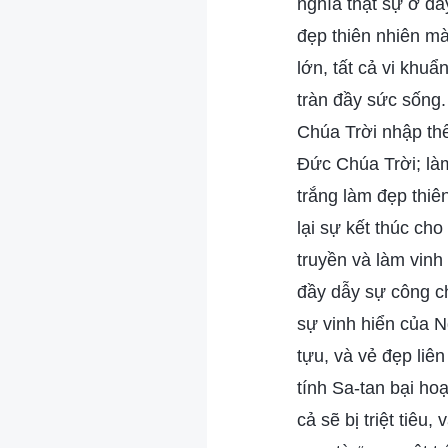
nghĩa thật sự ở đâ
đẹp thiên nhiên mà
lớn, tất cả vi khu
tràn đầy sức sống
Chúa Trời nhập thể
Đức Chúa Trời; làm
trắng làm đẹp thi
lại sự kết thúc ch
truyền và làm vin
đầy dẫy sự công ch
sự vinh hiển của N
tựu, và vẻ đẹp liê
tính Sa-tan bại hoạ
cả sẽ bị triệt tiêu