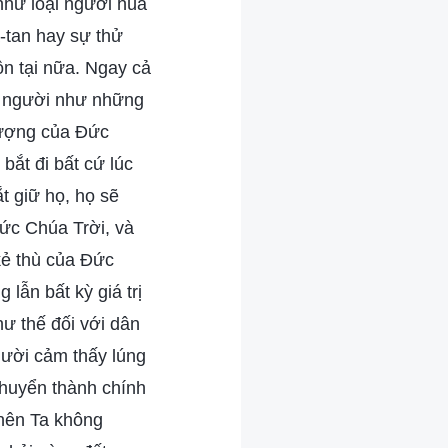
như loại người hùa
-tan hay sự thử
tồn tại nữa. Ngay cả
on người như những
tượng của Đức
bắt đi bất cứ lúc
t giữ họ, họ sẽ
ức Chúa Trời, và
kẻ thù của Đức
lẫn bất kỳ giá trị
ư thế đối với dân
gười cảm thấy lúng
 chuyển thành chính
 nên Ta không