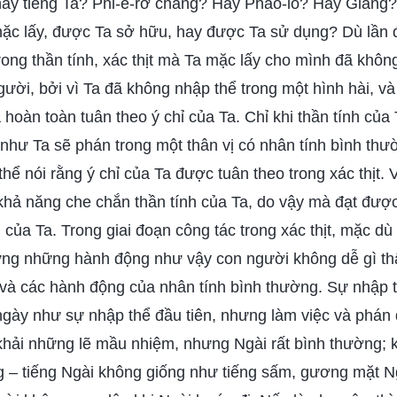
hấy tiếng Ta? Phi-e-rơ chăng? Hay Phao-lô? Hay Giăng?
ặc lấy, được Ta sở hữu, hay được Ta sử dụng? Dù lần đ
 trong thần tính, xác thịt mà Ta mặc lấy cho mình đã khô
ười, bởi vì Ta đã không nhập thể trong một hình hài, v
ã hoàn toàn tuân theo ý chỉ của Ta. Chỉ khi thần tính của
như Ta sẽ phán trong một thân vị có nhân tính bình thư
 thể nói rằng ý chỉ của Ta được tuân theo trong xác thịt. 
khả năng che chắn thần tính của Ta, do vậy mà đạt đượ
của Ta. Trong giai đoạn công tác trong xác thịt, mặc dù
hưng những hành động như vậy con người không dễ gì th
 và các hành động của nhân tính bình thường. Sự nhập 
ngày như sự nhập thể đầu tiên, nhưng làm việc và phán
hải những lẽ mầu nhiệm, nhưng Ngài rất bình thường;
 – tiếng Ngài không giống như tiếng sấm, gương mặt N