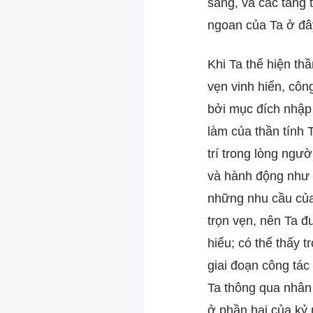
sáng, và các tầng 
ngoan của Ta ở đâ
Khi Ta thể hiện th
vẹn vinh hiển, côn
bởi mục đích nhập 
làm của thần tính 
trí trong lòng ngư
và hành động như 
những nhu cầu của
trọn vẹn, nên Ta đ
hiểu; có thể thấy 
giai đoạn công tác
Ta thông qua nhân
ở phần hai của kỷ