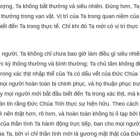
ượng, Ta không bất thường và siêu nhiên. Đúng hơn, Ta
 thường trong vạn vật. Vị trí của Ta trong quan niệm của
iết đến Ta trong thực tế. Chỉ khi đó Ta mới có vị trí thực 
 người, Ta không chỉ chưa bao giờ làm điều gì siêu nh
ực kỳ thông thường và bình thường; Ta chủ tâm không đ
 trong xác thịt nhập thể của Ta có dấu vết của Đức Chúa 
mọi người hoàn toàn bị chinh phục, và họ thuận phục t
y mọi người mới bắt đầu biết đến Ta trong xác thịt, mà k
àn tin rằng Đức Chúa Trời thực sự hiện hữu. Theo cách 
ở nên thật hơn, rõ hơn, và hoàn toàn không bị ô tạp bởi 
ả của thần tính Ta hành động trực tiếp, ban cho mọi người
ủa Ta, bởi vì chỉ thần tính mới là gương mặt thật của Đứ