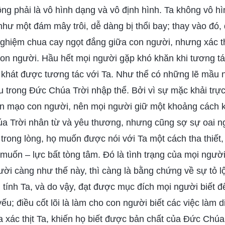
hông phải là vô hình dạng và vô định hình. Ta không vô h
hư một đám mây trôi, dễ dàng bị thổi bay; thay vào đó,
nghiệm chua cay ngọt đắng giữa con người, nhưng xác th
con người. Hầu hết mọi người gặp khó khăn khi tương tá
 khát được tương tác với Ta. Như thể có những lẽ mầu n
u trong Đức Chúa Trời nhập thể. Bởi vì sự mặc khải trực 
ện mạo con người, nên mọi người giữ một khoảng cách kí
úa Trời nhân từ và yêu thương, nhưng cũng sợ sự oai n
 trong lòng, họ muốn được nói với Ta một cách tha thiế
muốn – lực bất tòng tâm. Đó là tình trạng của mọi ngườ
ời càng như thế này, thì càng là bằng chứng về sự tỏ l
tính Ta, và do vậy, đạt được mục đích mọi người biết 
ếu; điều cốt lõi là làm cho con người biết các việc làm d
 xác thịt Ta, khiến họ biết được bản chất của Đức Chúa