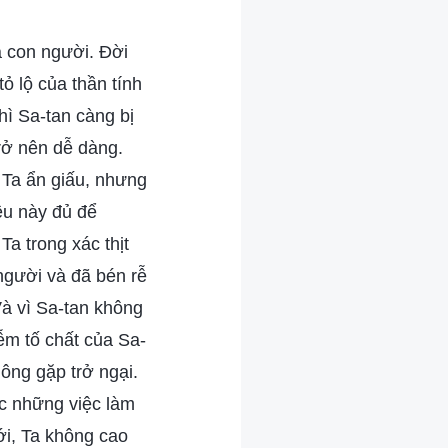
a con người. Đời
ỏ lộ của thần tính
hì Sa-tan càng bị
trở nên dễ dàng.
 Ta ẩn giấu, nhưng
ều này đủ để
Ta trong xác thịt
 người và đã bén rễ
Và vì Sa-tan không
iễm tố chất của Sa-
hông gặp trở ngại.
ợc những việc làm
ới, Ta không cao