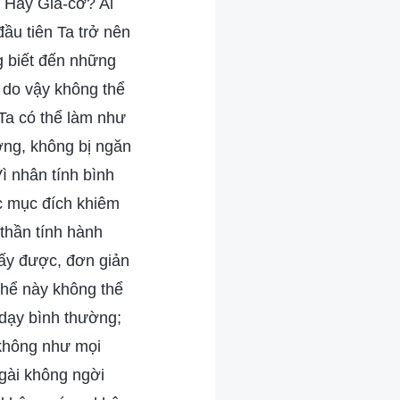
 Hay Gia-cơ? Ai
ầu tiên Ta trở nên
ng biết đến những
à do vậy không thể
 Ta có thể làm như
ờng, không bị ngăn
Vì nhân tính bình
c mục đích khiêm
 thần tính hành
ấy được, đơn giản
thể này không thể
 dạy bình thường;
 không như mọi
gài không ngời