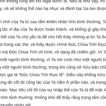
trời không rung lên khi Ngài bước đi. Nếu là như vậy, th
y, và sẽ không thể nào hạ nhục và đánh bại Sa-tan đượ
ần tính của Ta từ sau tấm khiên nhân tính bình thường, T
g tác vĩ đại của Ta được hoàn thành, và không gì gây kh
thể của Ta chủ yếu là để cho hết thảy những ai tin Ta t
Ta trong xác thịt, và thấy được chính Đức Chúa Trời thực 
ời mà Đức Chúa Trời vô hình, vô dạng đã chiếm giữ. Vì T
một người bình thường, vì Ta nói cười như một người b
 một người bình thường, trong khi cũng sở hữu bản chất
ược gọi là “Đức Chúa Trời thực tế”. Điều này không trừu
trong đó cốt lõi công tác của Ta nằm ở phần nào, và trọ
 nào. Mục tiêu cốt lõi của sự nhập thể của Ta là để mặc k
 tính bình thường. Không khó để thấy rằng trọng tâm cô
 nguyên phán xét.