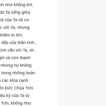
ình như không khí,
 dù Ta sống giữa
ịt của Ta về cơ
c với Ta, nhưng
hiệm to lớn,
tiếp của thần tính,
nh cẩn với Ta, tin
ghi và cơn thạnh
t, nhưng họ không
i trong những hoàn
ộ các khía cạnh
đến Đức Chúa Trời.
iệu kỳ của Ta từ
 Trời; không như