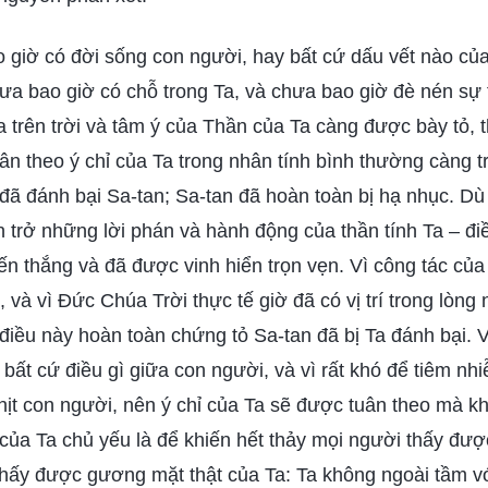
 giờ có đời sống con người, hay bất cứ dấu vết nào củ
a bao giờ có chỗ trong Ta, và chưa bao giờ đè nén sự t
Ta trên trời và tâm ý của Thần của Ta càng được bày tỏ, t
uân theo ý chỉ của Ta trong nhân tính bình thường càng 
 đã đánh bại Sa-tan; Sa-tan đã hoàn toàn bị hạ nhục. Dù
 trở những lời phán và hành động của thần tính Ta – đi
ến thắng và đã được vinh hiển trọn vẹn. Vì công tác của 
 và vì Đức Chúa Trời thực tế giờ đã có vị trí trong lòng
 điều này hoàn toàn chứng tỏ Sa-tan đã bị Ta đánh bại. 
 bất cứ điều gì giữa con người, và vì rất khó để tiêm nh
thịt con người, nên ý chỉ của Ta sẽ được tuân theo mà k
của Ta chủ yếu là để khiến hết thảy mọi người thấy đư
thấy được gương mặt thật của Ta: Ta không ngoài tầm v