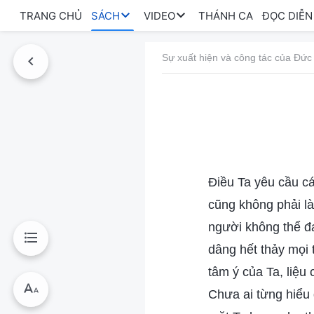
TRANG CHỦ
SÁCH
VIDEO
THÁNH CA
ĐỌC DIỄN
Sự xuất hiện và công tác của Đức
Điều Ta yêu cầu cá
cũng không phải l
người không thể đạ
dâng hết thảy mọi
tâm ý của Ta, liệu
Chưa ai từng hiểu 