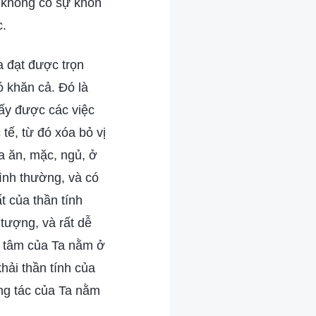
ì không có sự khôn
c.
a đạt được trọn
ó khăn cả. Đó là
hấy được các việc
tế, từ đó xóa bỏ vị
a ăn, mặc, ngủ, ở
ình thường, và có
 của thần tính
 tượng, và rất dễ
ng tâm của Ta nằm ở
hải thần tính của
ng tác của Ta nằm