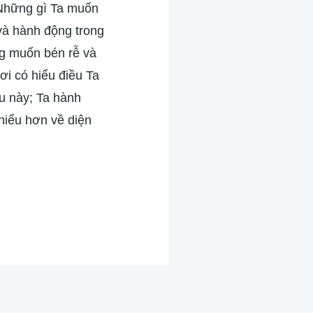
 Những gì Ta muốn
 và hành động trong
ng muốn bén rễ và
i có hiểu điều Ta
u này; Ta hành
 hiểu hơn về diện