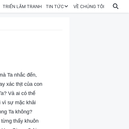
TRIỂN LÃM TRANH
TIN TỨC
VỀ CHÚNG TÔI
 mà Ta nhắc đến,
y xác thịt của con
Ta? Và ai có thể
 vì sự mặc khải
lòng Ta không?
ã từng thấy khuôn