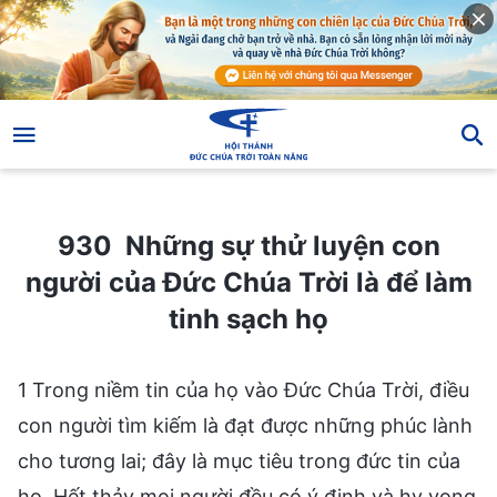
930 Những sự thử luyện con người của Đức Chúa Trời là để làm tinh sạch họ
930 Những sự thử luyện con
người của Đức Chúa Trời là để làm
tinh sạch họ
1 Trong niềm tin của họ vào Đức Chúa Trời, điều
con người tìm kiếm là đạt được những phúc lành
cho tương lai; đây là mục tiêu trong đức tin của
họ. Hết thảy mọi người đều có ý định và hy vọng