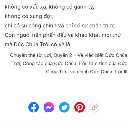
không có xấu xa, không có ganh tỵ,
không có xung đột,
chỉ có sự công chính và chỉ có sự chân thực.
Con người nên phấn đấu và khao khát mọi thứ
mà Đức Chúa Trời có và là.
Chuyển thể từ: Lời, Quyển 2 – Về việc biết Đức Chúa
Trời, Công tác của Đức Chúa Trời, tâm tính của Đức
Chúa Trời, và chính Đức Chúa Trời III