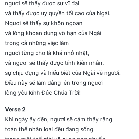
ngươi sẽ thấy được sự vĩ đại
và thấy được uy quyền tối cao của Ngài.
Ngươi sẽ thấy sự khôn ngoan
và lòng khoan dung vô hạn của Ngài
trong cả những việc làm
ngươi từng cho là khá nhỏ nhặt,
và ngươi sẽ thấy được tính kiên nhẫn,
sự chịu đựng và hiểu biết của Ngài về ngươi.
Điều này sẽ làm dâng lên trong ngươi
lòng yêu kính Đức Chúa Trời!
Verse 2
Khi ngày ấy đến, ngươi sẽ cảm thấy rằng
toàn thể nhân loại đều đang sống