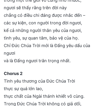
trong một thế giới vô cùng nhơ nhuốc,
ngươi sẽ thấy rằng trên đời này
chẳng có điều chi đáng được nhắc đến –
các sự kiện, con người trong đời ngươi,
kể cả những người thân yêu của ngươi,
tình yêu, sự quan tâm, bảo vệ của họ.
Chỉ Đức Chúa Trời mới là Đấng yêu dấu của
ngươi
và là Đấng ngươi trân trọng nhất.
Chorus 2
Tình yêu thương của Đức Chúa Trời
thực sự quá lớn lao,
thực chất của Ngài thánh khiết vô cùng.
Trong Đức Chúa Trời không có giả dối,