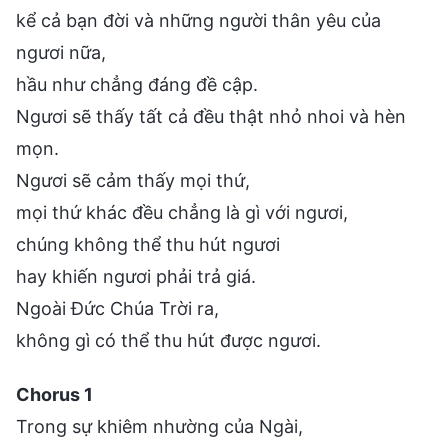
kể cả bạn đời và những người thân yêu của
ngươi nữa,
hầu như chẳng đáng đề cập.
Ngươi sẽ thấy tất cả đều thật nhỏ nhoi và hèn
mọn.
Ngươi sẽ cảm thấy mọi thứ,
mọi thứ khác đều chẳng là gì với ngươi,
chúng không thể thu hút ngươi
hay khiến ngươi phải trả giá.
Ngoài Đức Chúa Trời ra,
không gì có thể thu hút được ngươi.
Chorus 1
Trong sự khiêm nhường của Ngài,