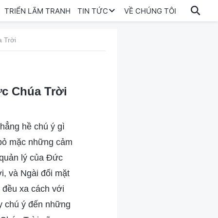
TRIỂN LÃM TRANH
TIN TỨC
VỀ CHÚNG TÔI
 Trời
 Chúa Trời
chẳng hề chú ý gì
n bỏ mặc những cảm
 quản lý của Đức
i, và Ngài đối mặt
i đều xa cách với
ay chú ý đến những