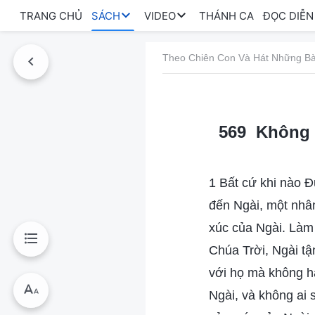
TRANG CHỦ
SÁCH
VIDEO
THÁNH CA
ĐỌC DIỄN
Theo Chiên Con Và Hát Những Bà
569 Không a
1 Bất cứ khi nào Đ
đến Ngài, một nhâ
xúc của Ngài. Làm
Chúa Trời, Ngài tậ
với họ mà không hạ
Ngài, và không ai 