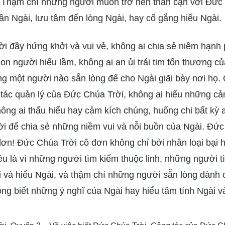
 Thậm chí những người muốn trở nên thân cận với Đức
n Ngài, lưu tâm đến lòng Ngài, hay cố gắng hiểu Ngài.
i đầy hứng khởi và vui vẻ, không ai chia sẻ niềm hạnh 
on người hiểu lầm, không ai an ủi trái tim tổn thương củ
ng một người nào sẵn lòng để cho Ngài giãi bày nơi họ
tác quản lý của Đức Chúa Trời, không ai hiểu những c
ông ai thấu hiểu hay cảm kích chúng, huống chi bất kỳ 
i để chia sẻ những niềm vui và nỗi buồn của Ngài. Đức 
đơn! Đức Chúa Trời cô đơn không chỉ bởi nhân loại bại 
ều là vì những người tìm kiếm thuộc linh, những người 
i và hiểu Ngài, và thậm chí những người sẵn lòng dành 
ông biết những ý nghĩ của Ngài hay hiểu tâm tính Ngài 