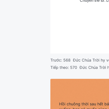
Chuyển thể từ: L
Trước:
568 Đức Chúa Trời hy vọ
Tiếp theo:
570 Đức Chúa Trời h
Hồi chuông thời sau hết b