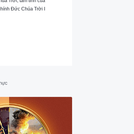
úa Trời, tâm tính của
chính Đức Chúa Trời I
thực