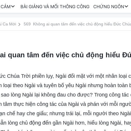
 CẢM
BÀI GIẢNG VÀ MỐI THÔNG CÔNG
CHỨNG NGÔN
i Ca Mới
569 Không ai quan tâm đến việc chủ động hiểu Đức Chúa
i quan tâm đến việc chủ động hiểu Đức
ức Chúa Trời phiền lụy, Ngài đối mặt với một nhân loại 
n loại theo Ngài và tuyên bố yêu Ngài nhưng hoàn toà
 sao lòng Ngài lại không đau cho được? Trong công tác
n tâm thực hiện công tác của Ngài và phán với mỗi ngườ
n chế hay che giấu; nhưng trái lại, mỗi người theo Ngà
sẵn lòng chủ động đến gần Ngài hơn, hiểu lòng Ngài, h