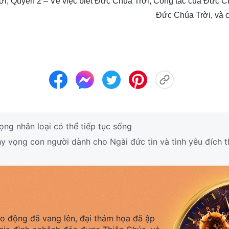
ời, Quyển 2 – Về việc biết Đức Chúa Trời, Công tác của Đức Ch
Đức Chúa Trời, và 
ng nhân loại có thể tiếp tục sống
y vọng con người dành cho Ngài đức tin và tình yêu đích 
áo động đã vang lên, đại thảm họa đã ập