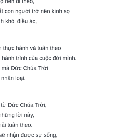
ọ nên đi theo,
ắt con người trở nên kính sợ
h khỏi điều ác,
n thực hành và tuân theo
 hành trình của cuộc đời mình.
o mà Đức Chúa Trời
 nhân loại.
 từ Đức Chúa Trời,
những lời này,
hải tuân theo.
 sẽ nhận được sự sống,