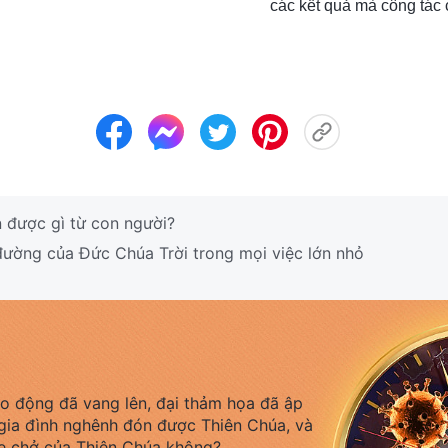
các kết quả mà công tác
 được gì từ con người?
ờng của Đức Chúa Trời trong mọi việc lớn nhỏ
áo động đã vang lên, đại thảm họa đã ập
gia đình nghênh đón được Thiên Chúa, và
e chở của Thiên Chúa không?