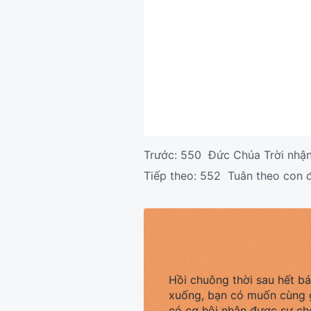
Trước:
550 Đức Chúa Trời nhận
Tiếp theo:
552 Tuân theo con đư
Hồi chuông thời sau hết b
xuống, bạn có muốn cùng 
có cơ hội nhận được sự ch