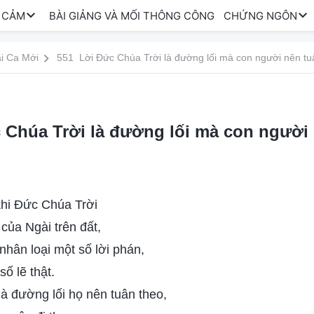
 CẢM
BÀI GIẢNG VÀ MỐI THÔNG CÔNG
CHỨNG NGÔN
i Ca Mới
551 Lời Đức Chúa Trời là đường lối mà con người nên t
 Chúa Trời là đường lối mà con ngườ
khi Đức Chúa Trời
 của Ngài trên đất,
nhân loại một số lời phán,
ố lẽ thật.
là đường lối họ nên tuân theo,