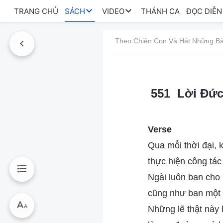
TRANG CHỦ
SÁCH
VIDEO
THÁNH CA
ĐỌC DIỄN
Theo Chiên Con Và Hát Những Bà
551 Lời Đức
Verse
Qua mỗi thời đại, 
thực hiện công tác
Ngài luôn ban cho 
cũng như ban một s
Những lẽ thật này 