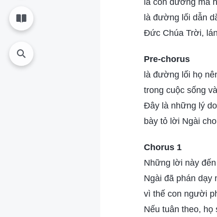
là con đường mà h
là đường lối dẫn d
Đức Chúa Trời, lán
Pre-chorus
là đường lối họ nê
trong cuộc sống và
Đây là những lý d
bày tỏ lời Ngài cho
Chorus 1
Những lời này đến
Ngài đã phán dạy 
vì thế con người p
Nếu tuân theo, họ