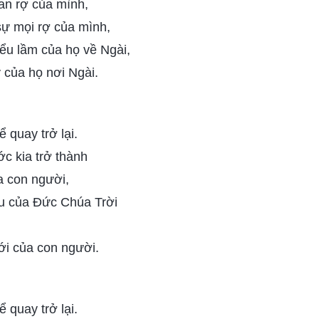
n rợ của mình,
sự mọi rợ của mình,
ểu lầm của họ về Ngài,
ý của họ nơi Ngài.
 quay trở lại.
c kia trở thành
a con người,
êu của Đức Chúa Trời
ới của con người.
 quay trở lại.