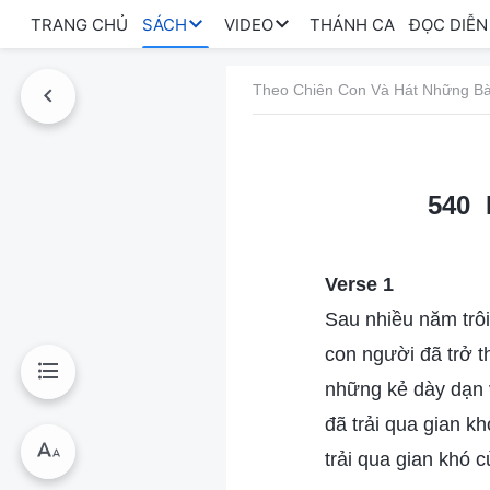
TRANG CHỦ
SÁCH
VIDEO
THÁNH CA
ĐỌC DIỄN
Theo Chiên Con Và Hát Những Bà
540 
Verse 1
Sau nhiều năm trôi
con người đã trở 
những kẻ dày dạn 
đã trải qua gian kh
trải qua gian khó c