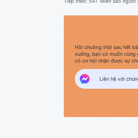
Tiếp theo:
541 Miễn sao ngươi 
Hồi chuông thời sau hết b
xuống, bạn có muốn cùng 
có cơ hội nhận được sự ch
Liên hệ với chú