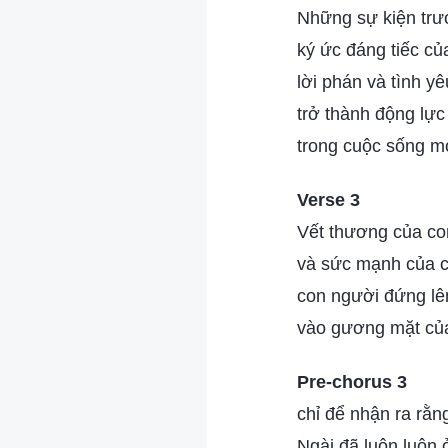
Những sự kiện trướ
ký ức đáng tiếc củ
lời phán và tình y
trở thành động lực
trong cuộc sống m
Verse 3
Vết thương của con
và sức mạnh của co
con người đứng lê
vào gương mặt củ
Pre-chorus 3
chỉ để nhận ra rằn
Ngài đã luôn luôn 