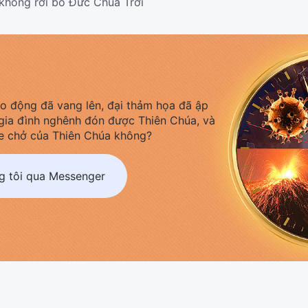
không rời bỏ Đức Chúa Trời
áo động đã vang lên, đại thảm họa đã ập
gia đình nghênh đón được Thiên Chúa, và
e chở của Thiên Chúa không?
ng tôi qua Messenger