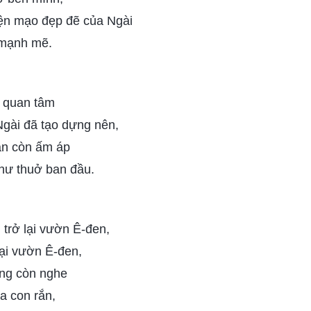
iện mạo đẹp đẽ của Ngài
 mạnh mẽ.
 quan tâm
Ngài đã tạo dựng nên,
vẫn còn ấm áp
hư thuở ban đầu.
trở lại vườn Ê-đen,
lại vườn Ê-đen,
ng còn nghe
a con rắn,