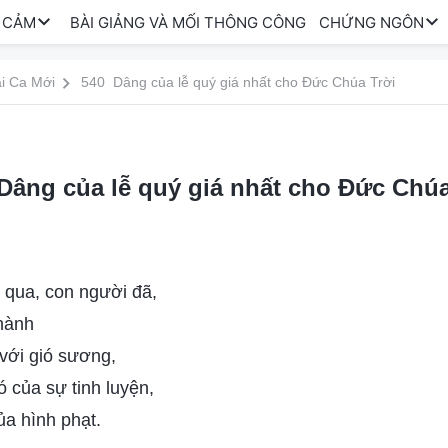
 CẢM
BÀI GIẢNG VÀ MỐI THÔNG CÔNG
CHỨNG NGÔN
i Ca Mới
540 Dâng của lễ quý giá nhất cho Đức Chúa Trời
Dâng của lễ quý giá nhất cho Đức Chúa
 qua, con người đã,
thành
với gió sương,
ó của sự tinh luyện,
ủa hình phạt.