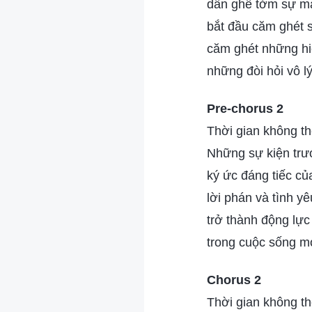
dần ghê tởm sự ma
bắt đầu căm ghét 
căm ghét những hi
những đòi hỏi vô l
Pre-chorus 2
Thời gian không thể
Những sự kiện trướ
ký ức đáng tiếc củ
lời phán và tình y
trở thành động lực
trong cuộc sống m
Chorus 2
Thời gian không thể