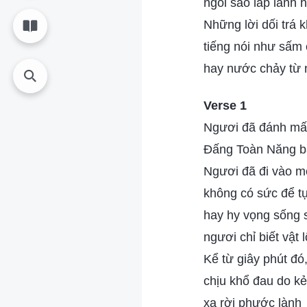
ngôi sao lấp lánh h
Những lời dối trá
tiếng nói như sấm
hay nước chảy từ 
Verse 1
Ngươi đã đánh mất
Đấng Toàn Năng b
Ngươi đã đi vào mộ
không có sức để t
hay hy vọng sống s
ngươi chỉ biết vật
Kể từ giây phút đó
chịu khổ đau do kẻ
xa rời phước lành