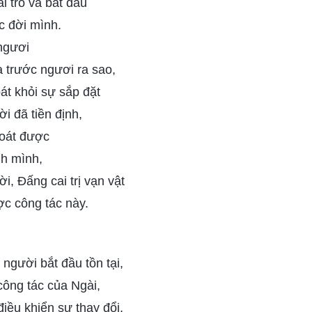
 trò và bắt đầu
c đời mình.
 ngươi
a trước ngươi ra sao,
oát khỏi sự sắp đặt
i đã tiền định,
soát được
h mình,
i, Đấng cai trị vạn vật
ợc công tác này.
 người bắt đầu tồn tại,
công tác của Ngài,
điều khiển sự thay đổi,