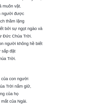
ả muôn vật.
n người được
ch thầm lặng
ết bởi sự ngọt ngào và
ừ Đức Chúa Trời.
on người không hề biết
 sắp đặt
húa Trời.
ồn của con người
úa Trời nắm giữ,
ống của họ
 mắt của Ngài.