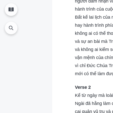
ngươi đảm nhận vai
hành trình của cuộ
Bất kể lai lịch của
hay hành trình phí
không ai có thể th
và sự an bài mà Trờ
và không ai kiểm 
vận mệnh của chín
vì chỉ Đức Chúa Trờ
mới có thể làm đư
Verse 2
Kể từ ngày mà loài
Ngài đã hằng làm 
cai quản vũ trụ và 