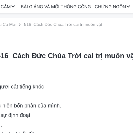
 CẢM
BÀI GIẢNG VÀ MỐI THÔNG CÔNG
CHỨNG NGÔN
i Ca Mới
516 Cách Đức Chúa Trời cai trị muôn vật
516 Cách Đức Chúa Trời cai trị muôn vậ
ươi cất tiếng khóc
c hiện bổn phận của mình.
 sự định đoạt
,