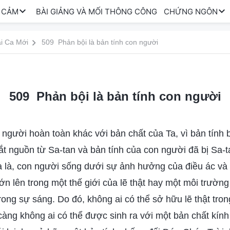
 CẢM
BÀI GIẢNG VÀ MỐI THÔNG CÔNG
CHỨNG NGÔN
i Ca Mới
509 Phản bội là bản tính con người
509 Phản bội là bản tính con người
n người hoàn toàn khác với bản chất của Ta, vì bản tính
t nguồn từ Sa-tan và bản tính của con người đã bị Sa-t
a là, con người sống dưới sự ảnh hưởng của điều ác và
n lên trong một thế giới của lẽ thật hay một môi trường 
ong sự sáng. Do đó, không ai có thể sở hữu lẽ thật trong
càng không ai có thể được sinh ra với một bản chất kính