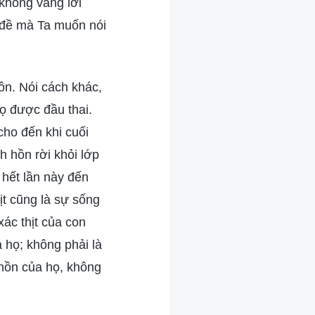
 không vâng lời
n đề mà Ta muốn nói
hồn. Nói cách khác,
ọ được đầu thai.
cho đến khi cuối
h hồn rời khỏi lớp
i hết lần này đến
hịt cũng là sự sống
xác thịt của con
 họ; không phải là
h hồn của họ, không