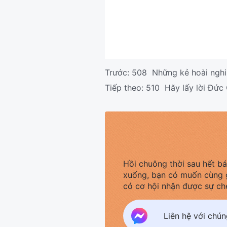
Trước:
508 Những kẻ hoài nghi 
Tiếp theo:
510 Hãy lấy lời Đức 
Hồi chuông thời sau hết b
xuống, bạn có muốn cùng 
có cơ hội nhận được sự ch
Liên hệ với chú