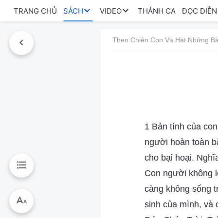
TRANG CHỦ
SÁCH
VIDEO
THÁNH CA
ĐỌC DIỄN
Theo Chiên Con Và Hát Những Bà
1 Bản tính của co
người hoàn toàn bắ
cho bại hoại. Nghĩ
Con người không lớ
càng không sống tr
sinh của mình, và 