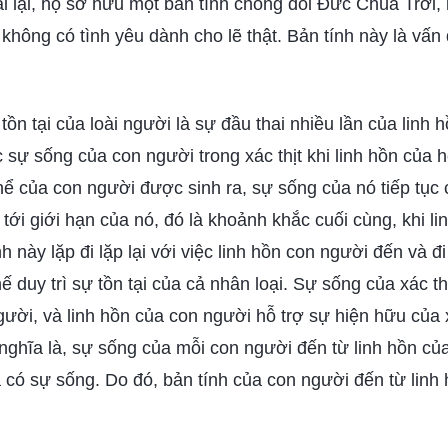
i lại, họ sở hữu một bản tính chống đối Đức Chúa Trời,
không có tình yêu dành cho lẽ thật. Bản tính này là vấ
ồn tại của loài người là sự đầu thai nhiều lần của linh 
sự sống của con người trong xác thịt khi linh hồn của h
hể của con người được sinh ra, sự sống của nó tiếp tục 
tới giới hạn của nó, đó là khoảnh khắc cuối cùng, khi lin
h này lặp đi lặp lại với việc linh hồn con người đến và đ
ế duy trì sự tồn tại của cả nhân loại. Sự sống của xác t
gười, và linh hồn của con người hỗ trợ sự hiện hữu của 
nghĩa là, sự sống của mỗi con người đến từ linh hồn của
ã có sự sống. Do đó, bản tính của con người đến từ lin