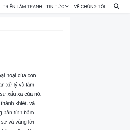
TRIỂN LÃM TRANH
TIN TỨC
VỀ CHÚNG TÔI
 bại hoại của con
an xử lý và làm
 sự xấu xa của nó.
thánh khiết, và
 bản tính bẩm
 sợ và vâng lời