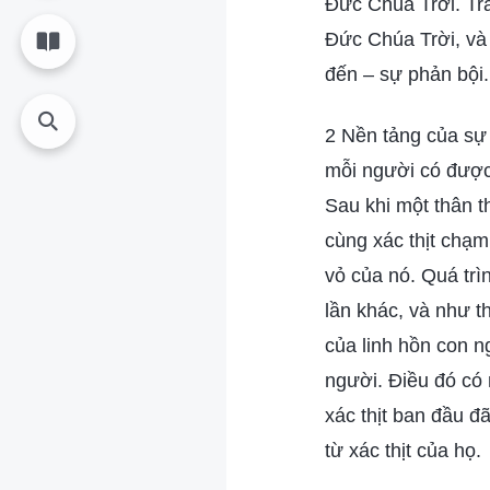
Đức Chúa Trời. Trá
Đức Chúa Trời, và 
đến – sự phản bội.
2 Nền tảng của sự t
mỗi người có được 
Sau khi một thân t
cùng xác thịt chạm 
vỏ của nó. Quá trìn
lần khác, và như th
của linh hồn con n
người. Điều đó có 
xác thịt ban đầu đ
từ xác thịt của họ.