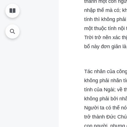
thành một con ngườ
nhập thể mà có; kh
tính thì không phả
một thuộc tính nội
Trời trở nên xác th
bố này đơn giản là
Tác nhân của công 
không phải nhân tí
tính của Ngài; về t
không phải bởi nhân
Người ta có thể nó
trở thành Đức Chúa
con người, nhưng c