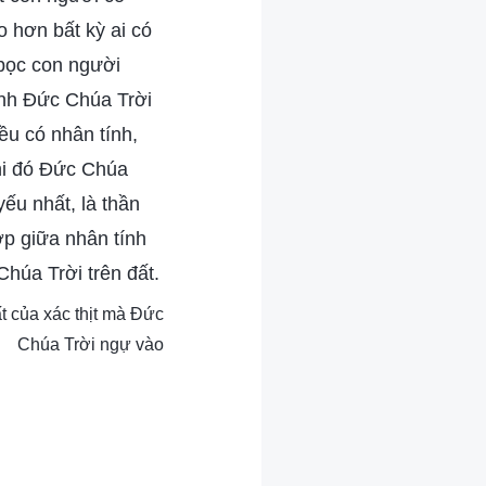
o hơn bất kỳ ai có
 bọc con người
hính Đức Chúa Trời
ều có nhân tính,
hi đó Đức Chúa
yếu nhất, là thần
hợp giữa nhân tính
húa Trời trên đất.
́t của xác thịt mà Đức
Chúa Trời ngự vào