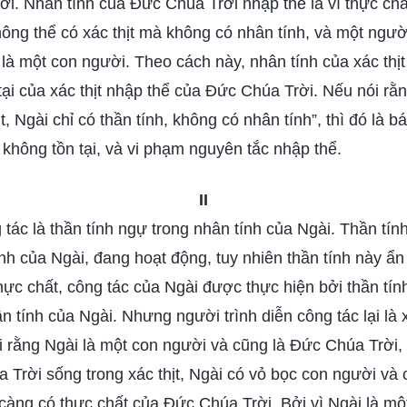
i. Nhân tính của Đức Chúa Trời nhập thể là vì thực chất
ông thể có xác thịt mà không có nhân tính, và một ngư
i là một con người. Theo cách này, nhân tính của xác thị
 tại của xác thịt nhập thể của Đức Chúa Trời. Nếu nói r
ịt, Ngài chỉ có thần tính, không có nhân tính”, thì đó là b
 không tồn tại, và vi phạm nguyên tắc nhập thể.
II
tác là thần tính ngự trong nhân tính của Ngài. Thần tín
nh của Ngài, đang hoạt động, tuy nhiên thần tính này ẩn
hực chất, công tác của Ngài được thực hiện bởi thần tí
 tính của Ngài. Nhưng người trình diễn công tác lại là x
i rằng Ngài là một con người và cũng là Đức Chúa Trời
 Trời sống trong xác thịt, Ngài có vỏ bọc con người và c
àng có thực chất của Đức Chúa Trời. Bởi vì Ngài là m