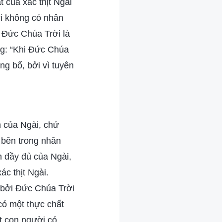
 của xác thịt Ngài
ời không có nhân
t Đức Chúa Trời là
ằng: “Khi Đức Chúa
áng bổ, bởi vì tuyên
h của Ngài, chứ
 bên trong nhân
nh đầy đủ của Ngài,
ác thịt Ngài.
, bởi Đức Chúa Trời
ó một thực chất
ột con người có