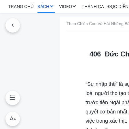
TRANG CHỦ
SÁCH
VIDEO
THÁNH CA
ĐỌC DIỄN
Theo Chiên Con Và Hát Những Bà
406 Đức Chú
“Sự nhập thể” là s
loài người thọ tạo
trước tiên Ngài phả
quyết cơ bản nhất
việc trong xác thịt