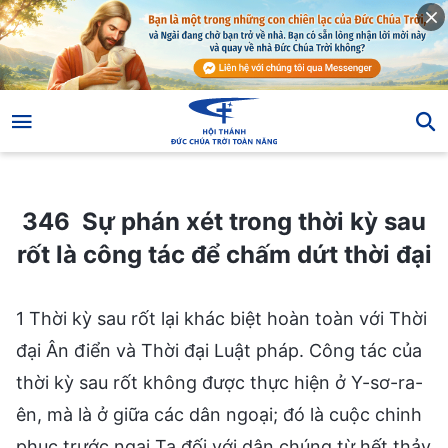
346 Sự phán xét trong thời kỳ sau rốt là công tác để chấm dứt thời đại
346 Sự phán xét trong thời kỳ sau
rốt là công tác để chấm dứt thời đại
1 Thời kỳ sau rốt lại khác biệt hoàn toàn với Thời
đại Ân điển và Thời đại Luật pháp. Công tác của
thời kỳ sau rốt không được thực hiện ở Y-sơ-ra-
ên, mà là ở giữa các dân ngoại; đó là cuộc chinh
phục trước ngai Ta đối với dân chúng từ hết thảy