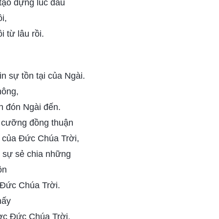
tạo dựng lúc đầu
i,
 từ lâu rồi.
n sự tồn tại của Ngài.
hông,
 đón Ngài đến.
n cưỡng đồng thuận
 của Đức Chúa Trời,
 sự sẻ chia những
ồn
 Đức Chúa Trời.
hấy
ợc Đức Chúa Trời,