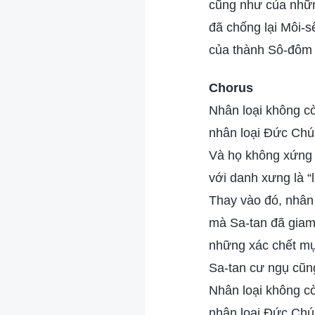
cũng như của nhữn
đã chống lại Môi-s
của thành Sô-đôm k
Chorus
Nhân loại không cò
nhân loại Đức Chú
Và họ không xứng
với danh xưng là “
Thay vào đó, nhân 
mà Sa-tan đã gia
những xác chết mục
Sa-tan cư ngụ cũn
Nhân loại không cò
nhân loại Đức Chú