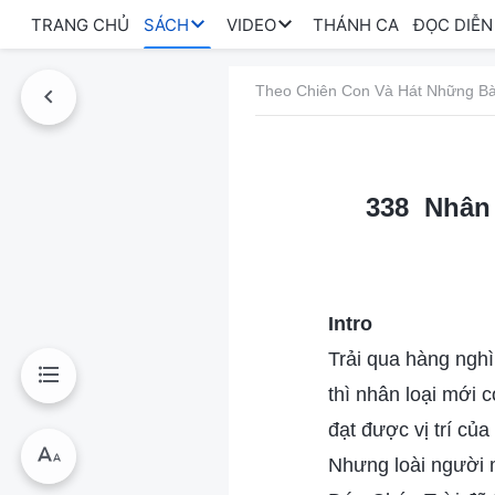
TRANG CHỦ
SÁCH
VIDEO
THÁNH CA
ĐỌC DIỄN
Theo Chiên Con Và Hát Những Bà
338 Nhân lo
Intro
Trải qua hàng nghì
thì nhân loại mới 
đạt được vị trí củ
Nhưng loài người