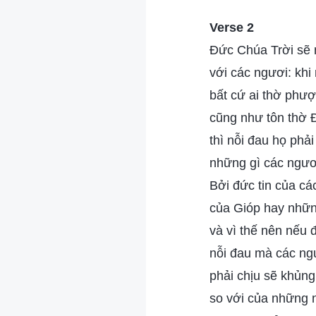
Verse 2
Đức Chúa Trời sẽ n
với các ngươi: khi
bất cứ ai thờ phư
cũng như tôn thờ 
thì nỗi đau họ phả
những gì các ngươi
Bởi đức tin của cá
của Gióp hay những
và vì thế nên nếu 
nỗi đau mà các ngư
phải chịu sẽ khủn
so với của những n