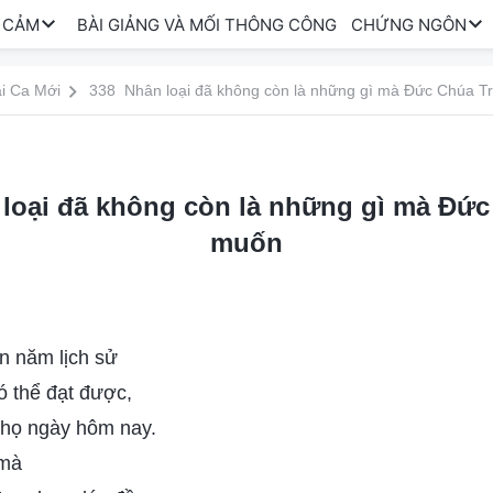
 CẢM
BÀI GIẢNG VÀ MỐI THÔNG CÔNG
CHỨNG NGÔN
i Ca Mới
338 Nhân loại đã không còn là những gì mà Đức Chúa Tr
ại đã không còn là những gì mà Đức
muốn
n năm lịch sử
có thể đạt được,
a họ ngày hôm nay.
 mà