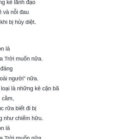
g kẻ lãnh đạo
ê và nỗi đau
hi bị hủy diệt.
n là
a Trời muốn nữa.
 đáng
loài người” nữa.
loại là những kẻ cặn bã
m cầm,
 rữa biết đi bị
g như chiếm hữu.
n là
a Trời muốn nữa.