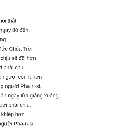
ói thật
 ngày đó đến,
ợng
Đức Chúa Trời
i chịu sẽ đỡ hơn
 phải chịu.
c ngươi còn ít hơn
 người Pha-ri-si,
đến ngày lửa giáng xuống,
ơi phải chịu,
g khiếp hơn
gười Pha-ri-si,