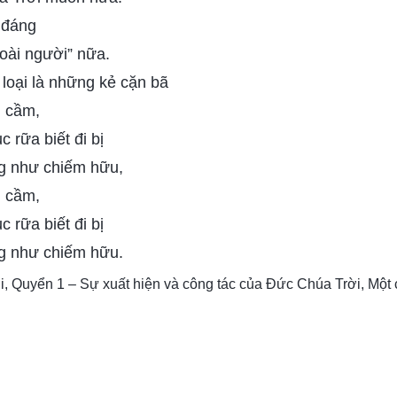
 đáng
loài người” nữa.
loại là những kẻ cặn bã
m cầm,
 rữa biết đi bị
g như chiếm hữu,
m cầm,
 rữa biết đi bị
g như chiếm hữu.
i, Quyển 1 – Sự xuất hiện và công tác của Đức Chúa Trời, Một