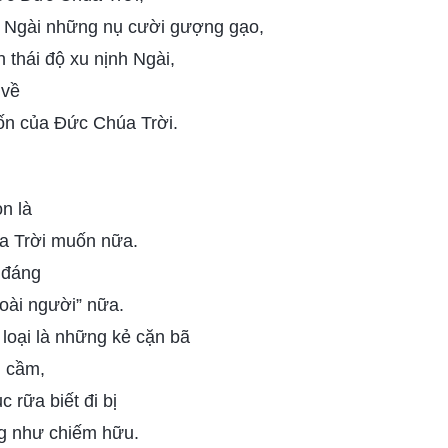
o Ngài những nụ cười gượng gạo,
n thái độ xu nịnh Ngài,
 về
ốn của Đức Chúa Trời.
n là
a Trời muốn nữa.
 đáng
loài người” nữa.
loại là những kẻ cặn bã
m cầm,
 rữa biết đi bị
g như chiếm hữu.