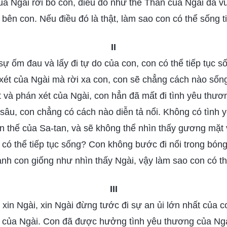
của Ngài rời bỏ con, điều đó như thể Thần của Ngài đã v
bên con. Nếu điều đó là thật, làm sao con có thể sống t
II
ự ốm đau và lấy đi tự do của con, con có thể tiếp tục 
n xét của Ngài mà rời xa con, con sẽ chẳng cách nào sốn
̣t và phán xét của Ngài, con hẳn đã mất đi tình yêu thươ
âu, con chẳng có cách nào diễn tả nổi. Không có tình 
̀n thế của Sa-tan, và sẽ không thể nhìn thấy gương mặt
có thể tiếp tục sống? Con không bước đi nổi trong bóng
nh con giống như nhìn thấy Ngài, vậy làm sao con có th
III
 xin Ngài, xin Ngài đừng tước đi sự an ủi lớn nhất của c
 ủi của Ngài. Con đã được hưởng tình yêu thương của Ng