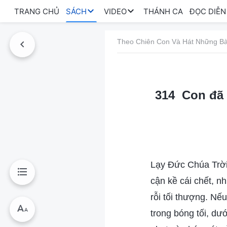
TRANG CHỦ
SÁCH
VIDEO
THÁNH CA
ĐỌC DIỄN
Theo Chiên Con Và Hát Những Bà
314 Con đã 
Lạy Đức Chúa Trời!
cận kề cái chết, 
rỗi tối thượng. Nế
trong bóng tối, dướ