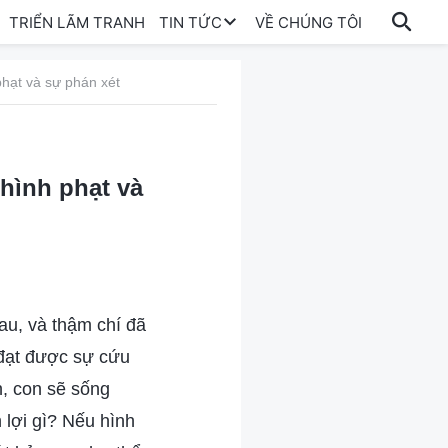
TRIỂN LÃM TRANH
TIN TỨC
VỀ CHÚNG TÔI
hạt và sự phán xét
hình phạt và
au, và thậm chí đã
 đạt được sự cứu
n, con sẽ sống
 lợi gì? Nếu hình