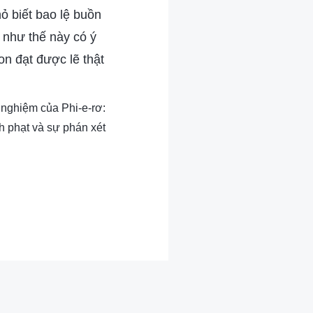
ỏ biết bao lệ buồn
 như thế này có ý
on đạt được lẽ thật
 nghiệm của Phi-e-rơ:
h phạt và sự phán xét