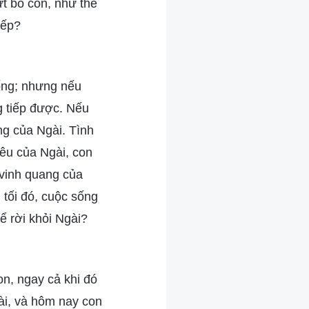
ứt bỏ con, như thể
iếp?
sống; nhưng nếu
g tiếp được. Nếu
ng của Ngài. Tình
yêu của Ngài, con
 vinh quang của
 tối đó, cuộc sống
ể rời khỏi Ngài?
on, ngay cả khi đó
ài, và hôm nay con