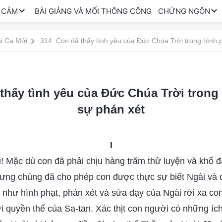
 CẢM
BÀI GIẢNG VÀ MỐI THÔNG CÔNG
CHỨNG NGÔN
i Ca Mới
314 Con đã thấy tình yêu của Đức Chúa Trời trong hình p
thấy tình yêu của Đức Chúa Trời trong 
sự phán xét
I
 Mặc dù con đã phải chịu hàng trăm thử luyện và khổ đ
nhưng chúng đã cho phép con được thực sự biết Ngài và
u như hình phạt, phán xét và sửa dạy của Ngài rời xa co
i quyền thế của Sa-tan. Xác thịt con người có những ích