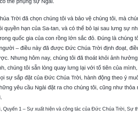
có thể phụng sự Ngài.
húa Trời đã chọn chúng tôi và bảo vệ chúng tôi, mà chú
hỏi quyền hạn của Sa-tan, và có thể bỏ lại sau lưng sự 
trong quốc gia của con rồng lớn sắc đỏ. Đúng là chúng tô
 người – điều này đã được Đức Chúa Trời định đoạt, điều
ược. Nhưng hôm nay, chúng tôi đã thoát khỏi ảnh hưởng
h, chúng tôi sẵn lòng quay lưng lại với tổ tiên của mình
ọi sự sắp đặt của Đức Chúa Trời, hành động theo ý m
những yêu cầu Ngài đặt ra cho chúng tôi, cũng như thỏ
.
i, Quyển 1 – Sự xuất hiện và công tác của Đức Chúa Trời, Sự th