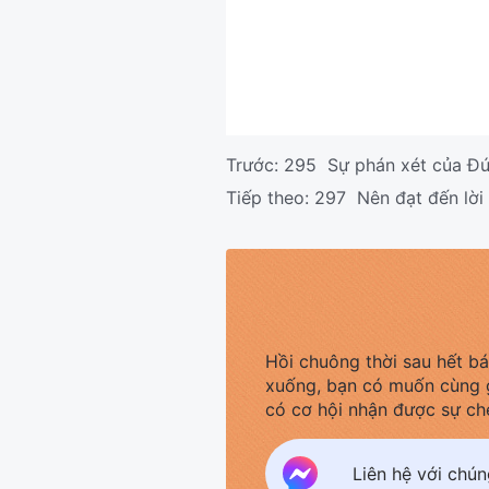
Trước:
295 Sự phán xét của Đức
Tiếp theo:
297 Nên đạt đến lời
Hồi chuông thời sau hết b
xuống, bạn có muốn cùng 
có cơ hội nhận được sự ch
Liên hệ với chú