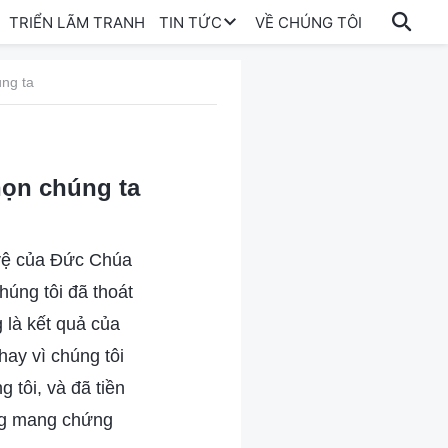
TRIỂN LÃM TRANH
TIN TỨC
VỀ CHÚNG TÔI
úng ta
họn chúng ta
 vệ của Đức Chúa
húng tôi đã thoát
 là kết quả của
hay vì chúng tôi
 tôi, và đã tiền
ăng mang chứng