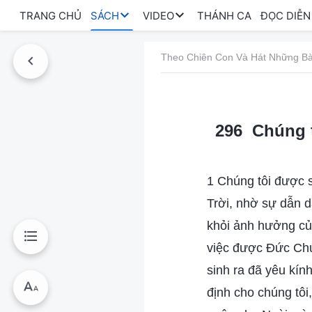
TRANG CHỦ
SÁCH
VIDEO
THÁNH CA
ĐỌC DIỄN
Theo Chiên Con Và Hát Những Bà
296 Chúng t
1 Chúng tôi được 
Trời, nhờ sự dẫn d
khỏi ảnh hưởng của
việc được Đức Chúa
sinh ra đã yêu kín
định cho chúng tô