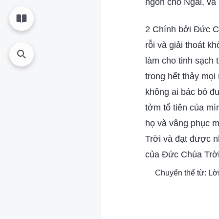
ngôn cho Ngài, và 
2 Chính bởi Đức C
rỗi và giải thoát k
làm cho tinh sạch 
trong hết thảy mọi
không ai bác bỏ đ
tởm tổ tiên của mìn
họ và vâng phục m
Trời và đạt được 
của Đức Chúa Trời
Chuyển thể từ: Lờ