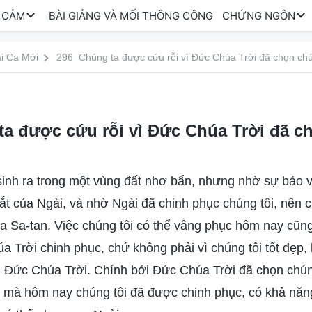
 CẢM
BÀI GIẢNG VÀ MỐI THÔNG CÔNG
CHỨNG NGÔN
i Ca Mới
296 Chúng ta được cứu rỗi vì Đức Chúa Trời đã chọn ch
a được cứu rỗi vì Đức Chúa Trời đã c
sinh ra trong một vùng đất nhơ bẩn, nhưng nhờ sự bảo
ắt của Ngài, và nhờ Ngài đã chinh phục chúng tôi, nên c
 Sa-tan. Việc chúng tôi có thể vâng phục hôm nay cũng
 Trời chinh phục, chứ không phải vì chúng tôi tốt đẹp, 
h Đức Chúa Trời. Chính bởi Đức Chúa Trời đã chọn chúng
i, mà hôm nay chúng tôi đã được chinh phục, có khả n