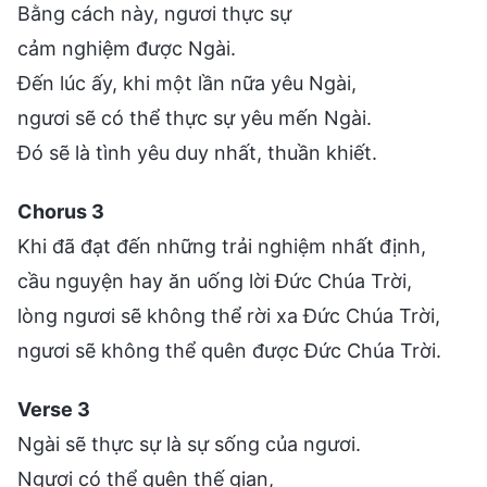
Bằng cách này, ngươi thực sự
cảm nghiệm được Ngài.
Đến lúc ấy, khi một lần nữa yêu Ngài,
ngươi sẽ có thể thực sự yêu mến Ngài.
Đó sẽ là tình yêu duy nhất, thuần khiết.
Chorus 3
Khi đã đạt đến những trải nghiệm nhất định,
cầu nguyện hay ăn uống lời Đức Chúa Trời,
lòng ngươi sẽ không thể rời xa Đức Chúa Trời,
ngươi sẽ không thể quên được Đức Chúa Trời.
Verse 3
Ngài sẽ thực sự là sự sống của ngươi.
Ngươi có thể quên thế gian,