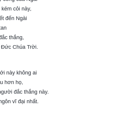
 kém cỏi này,
ết đến Ngài
tan
đắc thắng,
i Đức Chúa Trời.
iới này không ai
ều hơn họ,
gười đắc thắng này.
gôn vĩ đại nhất.