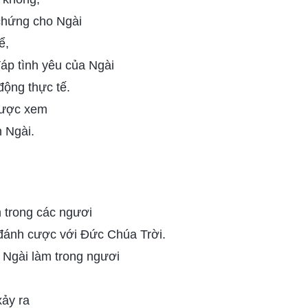
chứng cho Ngài
ể,
áp tình yêu của Ngài
ộng thực tế.
được xem
h Ngài.
 trong các ngươi
 đánh cược với Đức Chúa Trời.
 Ngài làm trong ngươi
xảy ra