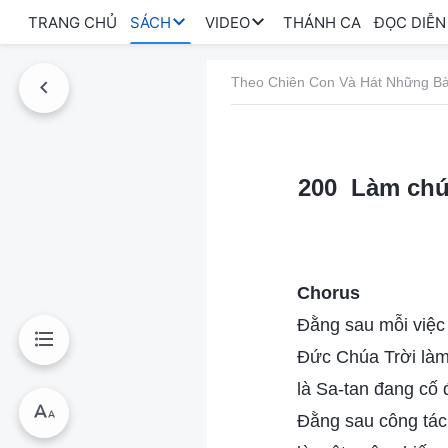
TRANG CHỦ
SÁCH
VIDEO
THÁNH CA
ĐỌC DIỄN
Theo Chiên Con Và Hát Những Bà
200 Làm chứn
Chorus
Đằng sau mỗi việc
Đức Chúa Trời làm
là Sa-tan đang cố
Đằng sau công tác