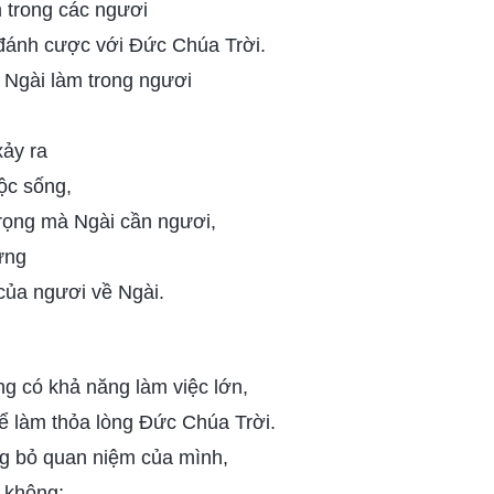
 trong các ngươi
 đánh cược với Đức Chúa Trời.
 Ngài làm trong ngươi
xảy ra
ộc sống,
 trọng mà Ngài cần ngươi,
ững
ủa ngươi về Ngài.
g có khả năng làm việc lớn,
ể làm thỏa lòng Đức Chúa Trời.
g bỏ quan niệm của mình,
 không;