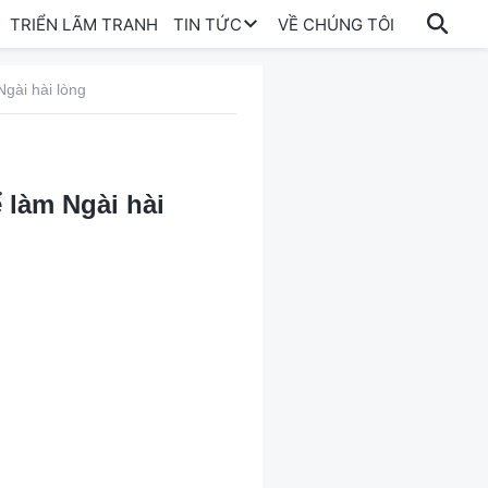
TRIỂN LÃM TRANH
TIN TỨC
VỀ CHÚNG TÔI
gài hài lòng
 làm Ngài hài