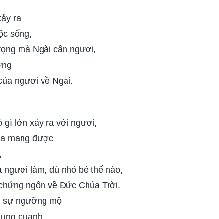
xảy ra
ộc sống,
 trọng mà Ngài cần ngươi,
ững
ủa ngươi về Ngài.
 gì lớn xảy ra với ngươi,
ưa mang được
,
 ngươi làm, dù nhỏ bé thế nào,
 chứng ngôn về Đức Chúa Trời.
c sự ngưỡng mộ
xung quanh,