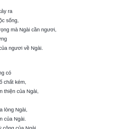
xảy ra
ộc sống,
 trọng mà Ngài cần ngươi,
ững
ủa ngươi về Ngài.
ng có
ố chất kém,
 thiện của Ngài,
a lòng Ngài,
n của Ngài.
ỳ công của Ngài