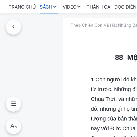
TRANG CHỦ
SÁCH
VIDEO
THÁNH CA
ĐỌC DIỄN
Theo Chiên Con Và Hát Những Bà
88 Mộ
1 Con người đó kh
từ trước. Những đ
Chúa Trời, và nhữn
đó, những gì họ ti
tượng của bản thâ
nay với Đức Chúa T