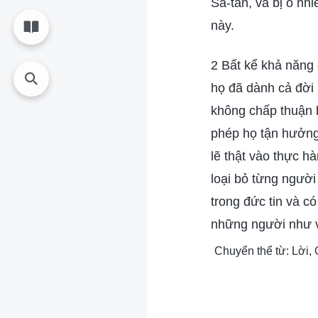
Sa-tan, và bị ô nh
này.
2 Bất kể khả năng 
họ đã dành cả đời 
không chấp thuận b
phép họ tận hưởng
lẽ thật vào thực h
loại bỏ từng người
trong đức tin và c
những người như v
Chuyển thể từ: Lời,