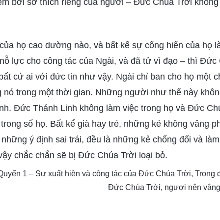
iễm bởi sở thích riêng của ngươi – Đức Chúa Trời không
của họ cao dường nào, và bất kể sự cống hiến của họ là
nỗ lực cho công tác của Ngài, và đã tử vì đạo – thì Đức
ất cứ ai với đức tin như vậy. Ngài chỉ ban cho họ một c
 nó trong một thời gian. Những người như thế này khô
ành. Đức Thánh Linh không làm việc trong họ và Đức Chú
 trong số họ. Bất kể già hay trẻ, những kẻ không vâng 
ó những ý định sai trái, đều là những kẻ chống đối và là
ậy chắc chắn sẽ bị Đức Chúa Trời loại bỏ.
 Quyển 1 – Sự xuất hiện và công tác của Đức Chúa Trời, Trong 
Đức Chúa Trời, ngươi nên vân