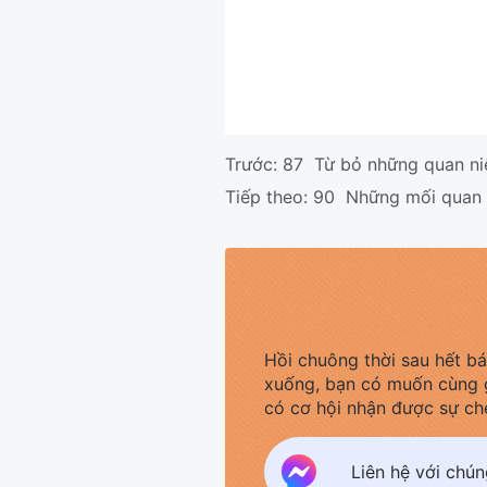
Trước:
87 Từ bỏ những quan ni
Tiếp theo:
90 Những mối quan hệ
Hồi chuông thời sau hết b
xuống, bạn có muốn cùng 
có cơ hội nhận được sự ch
Liên hệ với chú