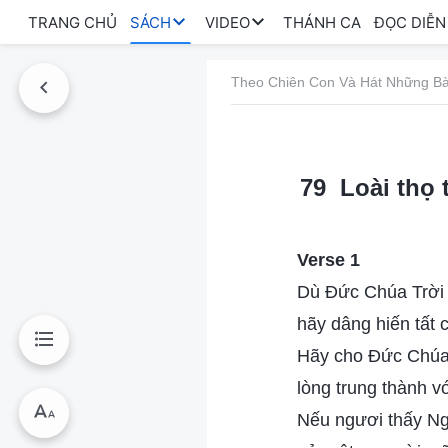
TRANG CHỦ
SÁCH
VIDEO
THÁNH CA
ĐỌC DIỄN
Theo Chiên Con Và Hát Những Bà
79 Loài thọ 
Verse 1
Dù Đức Chúa Trời 
hãy dâng hiến tất 
Hãy cho Đức Chúa 
lòng trung thành v
Nếu ngươi thấy Ngà