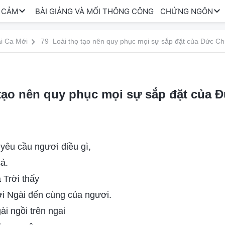
 CẢM
BÀI GIẢNG VÀ MỐI THÔNG CÔNG
CHỨNG NGÔN
i Ca Mới
79 Loài thọ tạo nên quy phục mọi sự sắp đặt của Đức Ch
tạo nên quy phục mọi sự sắp đặt của 
yêu cầu ngươi điều gì,
cả.
Trời thấy
ới Ngài đến cùng của ngươi.
i ngồi trên ngai