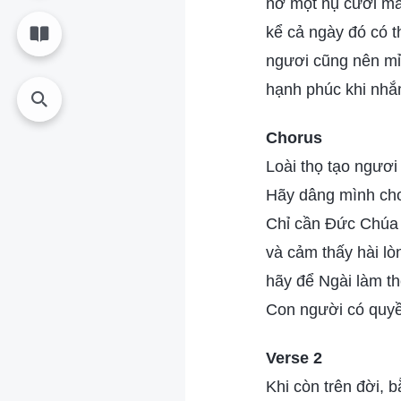
nở một nụ cười m
kể cả ngày đó có t
ngươi cũng nên m
hạnh phúc khi nhắ
Chorus
Loài thọ tạo ngươi
Hãy dâng mình cho 
Chỉ cần Đức Chúa T
và cảm thấy hài lò
hãy để Ngài làm th
Con người có quyề
Verse 2
Khi còn trên đời, 