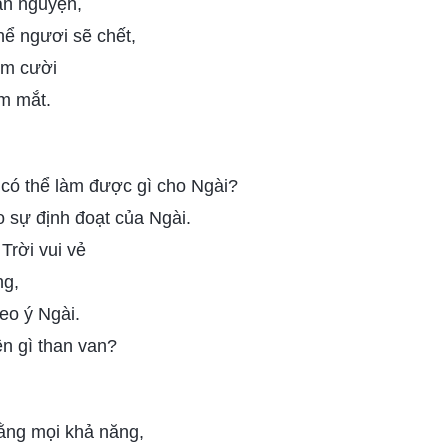
ãn nguyện,
hể ngươi sẽ chết,
ỉm cười
m mắt.
 có thể làm được gì cho Ngài?
sự định đoạt của Ngài.
rời vui vẻ
ng,
eo ý Ngài.
n gì than van?
bằng mọi khả năng,