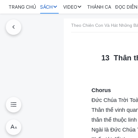
TRANG CHỦ
SÁCH
VIDEO
THÁNH CA
ĐỌC DIỄN
Theo Chiên Con Và Hát Những Bà
13 Thân t
Chorus
Đức Chúa Trời To
Thân thể vinh qua
thân thể thuộc linh
Ngài là Đức Chúa T