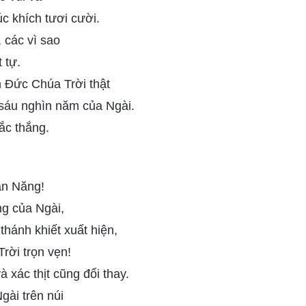
c khích tươi cười.
, các vì sao
 tự.
 Đức Chúa Trời thật
 sáu nghìn năm của Ngài.
đắc thắng.
àn Năng!
ng của Ngài,
 thánh khiết xuất hiện,
rời trọn vẹn!
và xác thịt cũng đổi thay.
gài trên núi