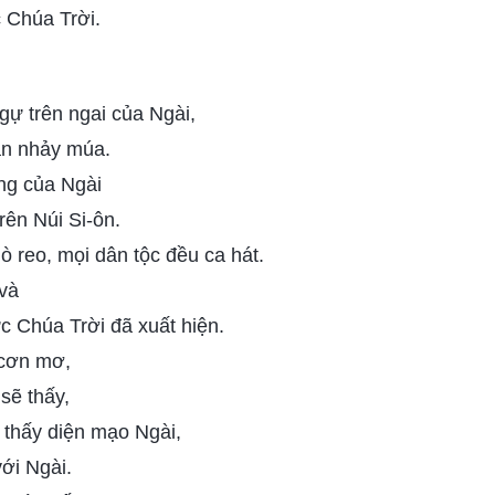
 Chúa Trời.
ự trên ngai của Ngài,
an nhảy múa.
ng của Ngài
ên Núi Si-ôn.
ò reo, mọi dân tộc đều ca hát.
 và
c Chúa Trời đã xuất hiện.
 cơn mơ,
sẽ thấy,
 thấy diện mạo Ngài,
với Ngài.