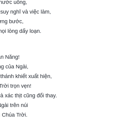
 nước uống,
 suy nghĩ và việc làm,
từng bước,
ọi lòng dấy loạn.
àn Năng!
ng của Ngài,
 thánh khiết xuất hiện,
rời trọn vẹn!
và xác thịt cũng đổi thay.
gài trên núi
 Chúa Trời.