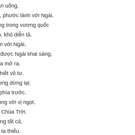
ăn uống,
, phước lành với Ngài,
ng trong vương quốc
o, khó diễn tả.
n với Ngài,
 được Ngài khai sáng,
ta mở ra.
iết vô tư.
ừng dừng lại;
phía trước.
ng với vị ngọt,
 Chúa Trời.
g tất cả,
ta thiếu.