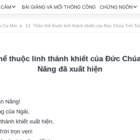
 CẢM
BÀI GIẢNG VÀ MỐI THÔNG CÔNG
CHỨNG NGÔN
i Ca Mới
13 Thân thể thuộc linh thánh khiết của Đức Chúa Trời To
hể thuộc linh thánh khiết của Đức Chúa
Năng đã xuất hiện
àn Năng!
ng của Ngài,
 thánh khiết xuất hiện,
rời trọn vẹn!