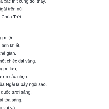
và xác thịt cũng đổi thay.
gài trên núi
 Chúa Trời.
g miện,
tinh khiết,
thế gian,
ột chiếc đai vàng.
ngọn lửa,
gươm sắc nhọn.
của Ngài là bảy ngôi sao.
quốc tươi sáng,
i tỏa sáng.
o vui và