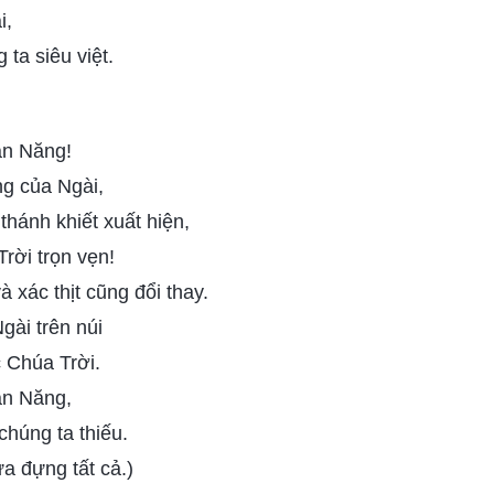
i,
ta siêu việt.
àn Năng!
ng của Ngài,
 thánh khiết xuất hiện,
rời trọn vẹn!
và xác thịt cũng đổi thay.
gài trên núi
 Chúa Trời.
àn Năng,
chúng ta thiếu.
a đựng tất cả.)