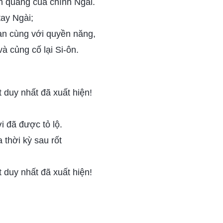
nh quang của chính Ngài.
tay Ngài;
n cùng với quyền năng,
à củng cố lại Si-ôn.
 duy nhất đã xuất hiện!
i đã được tỏ lộ.
 thời kỳ sau rốt
 duy nhất đã xuất hiện!