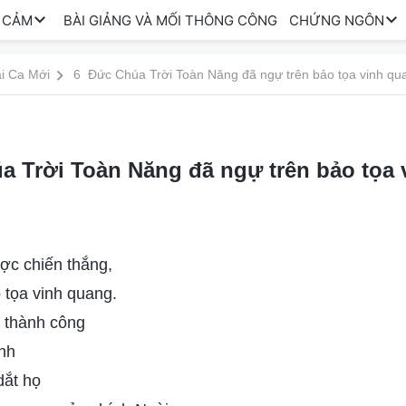
 CẢM
BÀI GIẢNG VÀ MỐI THÔNG CÔNG
CHỨNG NGÔN
i Ca Mới
6 Đức Chúa Trời Toàn Năng đã ngự trên bảo tọa vinh qu
a Trời Toàn Năng đã ngự trên bảo tọa 
ợc chiến thắng,
 tọa vinh quang.
 thành công
nh
dắt họ