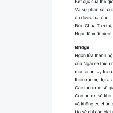
Kết cục của thế giớ
Và sự phán xét của
đã được bắt đầu.
Đức Chúa Trời thật
Ngài đã xuất hiện!
Bridge
Ngọn lửa thạnh nộ
của Ngài sẽ thiêu r
mọi tội ác tày trời 
thiêu rụi mọi tội ác
Các tai ương sẽ gi
Con người sẽ khó m
và không có chốn 
Họ sẽ chỉ còn biết