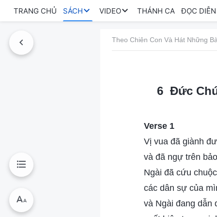
TRANG CHỦ
SÁCH
VIDEO
THÁNH CA
ĐỌC DIỄN
Theo Chiên Con Và Hát Những Bà
6 Đức Chú
Verse 1
Vị vua đã giành đư
và đã ngự trên bảo
Ngài đã cứu chuộc
các dân sự của mì
và Ngài đang dẫn 