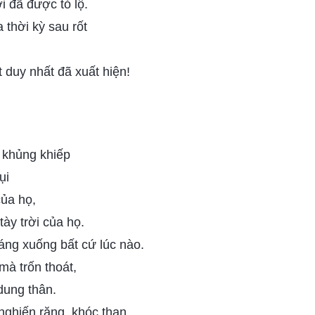
i đã được tỏ lộ.
 thời kỳ sau rốt
 duy nhất đã xuất hiện!
 khủng khiếp
ụi
của họ,
 tày trời của họ.
áng xuống bất cứ lúc nào.
à trốn thoát,
dung thân.
 nghiến răng, khóc than,