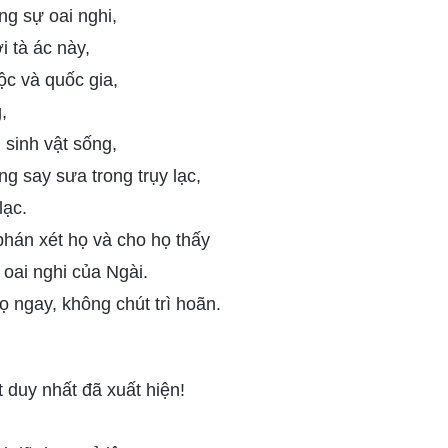
g sự oai nghi,
i tà ác này,
ộc và quốc gia,
,
 sinh vật sống,
g say sưa trong trụy lạc,
lạc.
phán xét họ và cho họ thấy
 oai nghi của Ngài.
ọ ngay, không chút trì hoãn.
 duy nhất đã xuất hiện!