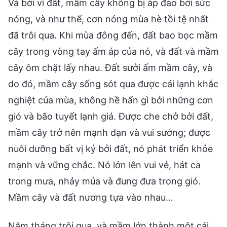
Và bởi vì đất, mầm cây không bị áp đảo bởi sức
nóng, và như thế, cơn nóng mùa hè tồi tệ nhất
đã trôi qua. Khi mùa đông đến, đất bao bọc mầm
cây trong vòng tay ấm áp của nó, và đất và mầm
cây ôm chặt lấy nhau. Đất sưởi ấm mầm cây, và
do đó, mầm cây sống sót qua được cái lạnh khắc
nghiệt của mùa, không hề hấn gì bởi những cơn
gió và bão tuyết lạnh giá. Được che chở bởi đất,
mầm cây trở nên mạnh dạn và vui sướng; được
nuôi dưỡng bất vị kỷ bởi đất, nó phát triển khỏe
mạnh và vững chắc. Nó lớn lên vui vẻ, hát ca
trong mưa, nhảy múa và đung đưa trong gió.
Mầm cây và đất nương tựa vào nhau…
Năm tháng trôi qua, và mầm lớn thành một cái