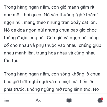
Trong hàng ngàn năm, cơn gió mạnh gầm rít
như một thói quen. Nó vẫn thường “ghé thăm”
ngọn núi, mang theo những trận xoáy cát lớn.
Nó đe dọa ngọn núi nhưng chưa bao giờ chọc
thủng được lưng núi. Cơn gió và ngọn núi củng
cố cho nhau và phụ thuộc vào nhau; chúng giúp
nhau mạnh lên, trung hòa nhau và cùng nhau
tồn tại.
Trong hàng ngàn năm, con sóng khổng lồ chưa
bao giờ biết nghỉ ngơi và nó miệt mài tiến lên
phía trước, không ngừng mở rộng lãnh thổ. Nó
gầm rú và dâng lên núi nhiều lần, nhưng ngọn
núi chưa bao giờ nhúc nhích một phân. Ngọn núi