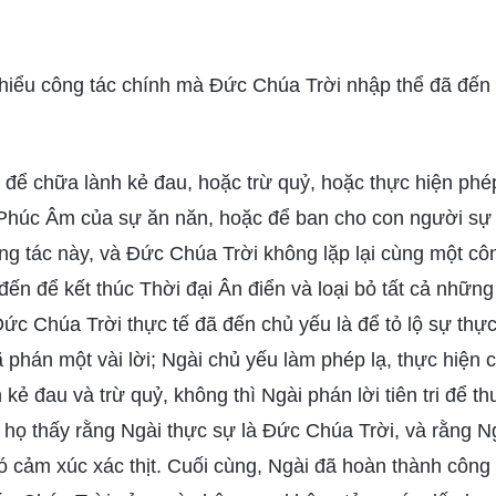
hiểu công tác chính mà Đức Chúa Trời nhập thể đã đến 
để chữa lành kẻ đau, hoặc trừ quỷ, hoặc thực hiện phé
 Phúc Âm của sự ăn năn, hoặc để ban cho con người sự
ng tác này, và Đức Chúa Trời không lặp lại cùng một cô
ến để kết thúc Thời đại Ân điển và loại bỏ tất cả nhữn
Đức Chúa Trời thực tế đã đến chủ yếu là để tỏ lộ sự thực
 phán một vài lời; Ngài chủ yếu làm phép lạ, thực hiện c
kẻ đau và trừ quỷ, không thì Ngài phán lời tiên tri để t
 họ thấy rằng Ngài thực sự là Đức Chúa Trời, và rằng N
 cảm xúc xác thịt. Cuối cùng, Ngài đã hoàn thành công 