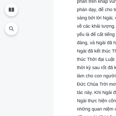
phán trên khắp vùn
phán dạy, để cho t
sáng bởi lời Ngài,
về các khải tượng.
yếu là để cất tiến
đàng, và Ngài đã h
Ngài đã kết thúc T
thúc Thời đại Luậ
thời kỳ sau rốt đã 
làm cho con người 
Đức Chúa Trời mơ 
tác này. Khi Ngài 
Ngài thực hiện côn
những quan niệm củ