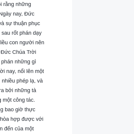
ói rằng những
. Ngày nay, Đức
 và sự thuận phục
 sau rốt phán dạy
điều con người nên
 Đức Chúa Trời
ỉ phán những gì
i nay, nổi lên một
 nhiều phép lạ, và
ra bởi những tà
g một công tác.
g bao giờ thực
ể hòa hợp được với
ện đến của một