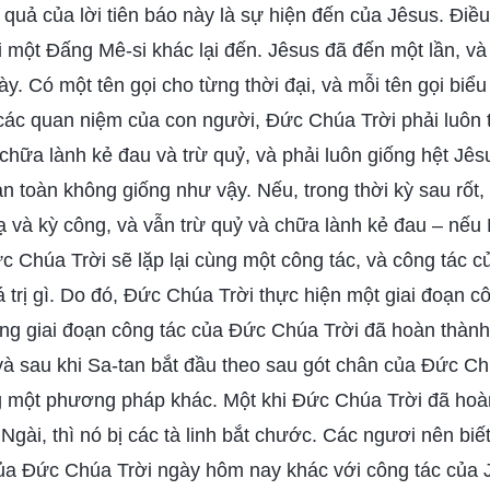
 quả của lời tiên báo này là sự hiện đến của Jêsus. Điều 
khi một Đấng Mê-si khác lại đến. Jêsus đã đến một lần, và
ày. Có một tên gọi cho từng thời đại, và mỗi tên gọi biểu
 các quan niệm của con người, Đức Chúa Trời phải luôn t
 chữa lành kẻ đau và trừ quỷ, và phải luôn giống hệt Jê
 toàn không giống như vậy. Nếu, trong thời kỳ sau rốt
lạ và kỳ công, và vẫn trừ quỷ và chữa lành kẻ đau – nếu
c Chúa Trời sẽ lặp lại cùng một công tác, và công tác 
á trị gì. Do đó, Đức Chúa Trời thực hiện một giai đoạn c
từng giai đoạn công tác của Đức Chúa Trời đã hoàn thành
 và sau khi Sa-tan bắt đầu theo sau gót chân của Đức Ch
g một phương pháp khác. Một khi Đức Chúa Trời đã hoàn
gài, thì nó bị các tà linh bắt chước. Các ngươi nên biết
của Đức Chúa Trời ngày hôm nay khác với công tác của 