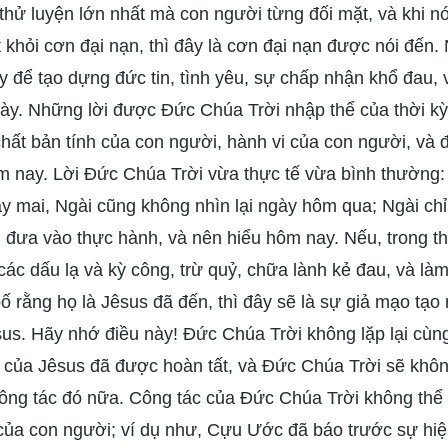
hử luyện lớn nhất mà con người từng đối mặt, và khi n
 khỏi cơn đại nạn, thì đây là cơn đại nạn được nói đến
 để tạo dựng đức tin, tình yêu, sự chấp nhận khổ đau,
ày. Những lời được Đức Chúa Trời nhập thể của thời kỳ
hất bản tính của con người, hành vi của con người, và 
 nay. Lời Đức Chúa Trời vừa thực tế vừa bình thường:
y mai, Ngài cũng không nhìn lại ngày hôm qua; Ngài ch
đưa vào thực hành, và nên hiểu hôm nay. Nếu, trong thờ
 các dấu lạ và kỳ công, trừ quỷ, chữa lành kẻ đau, và làm
ố rằng họ là Jêsus đã đến, thì đây sẽ là sự giả mạo tạo 
sus. Hãy nhớ điều này! Đức Chúa Trời không lặp lại cùn
c của Jêsus đã được hoàn tất, và Đức Chúa Trời sẽ khôn
 công tác đó nữa. Công tác của Đức Chúa Trời không th
ủa con người; ví dụ như, Cựu Ước đã báo trước sự hi