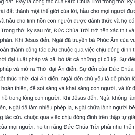
g đất. Đây là công tác của Đức Chúa Trời trong thời kỳ s
rái đất thành một thế giới của lời, hầu cho mọi người đ
 và hầu cho linh hồn con người được đánh thức và họ c
 Trong thời kỳ sau rốt, Đức Chúa Trời trở nên xác thịt và
g phán. Khi Jêsus đến, Ngài đã truyền bá Phúc Âm của 
oàn thành công tác cứu chuộc qua việc chịu đóng đinh tr
hời đại Luật pháp và bãi bỏ tất cả những gì cũ kỹ. Sự đ
t pháp và mở ra Thời đại Ân điển. Sự đến của Đức Chúa 
kết thúc Thời đại Ân điển. Ngài đến chủ yếu là để phán l
hoàn thiện, để soi sáng và khai sáng con người, và từ đó
hồ trong lòng con người. Khi Jêsus đến, Ngài không là
đến, Ngài đã làm nhiều phép lạ, Ngài chữa lành người bệ
g tác cứu chuộc qua việc chịu đóng đinh trên thập tự giá.
a mọi người, họ tin rằng Đức Chúa Trời phải như thế n