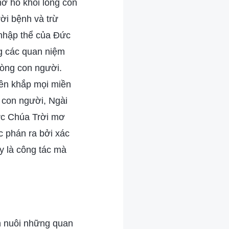
ơ hồ khỏi lòng con
ười bệnh và trừ
 nhập thể của Đức
ng các quan niệm
lòng con người.
rên khắp mọi miền
 con người, Ngài
Đức Chúa Trời mơ
c phán ra bởi xác
y là công tác mà
n nuôi những quan