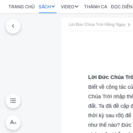
TRANG CHỦ
SÁCH
VIDEO
THÁNH CA
ĐỌC DIỄN
Lời Đức Chúa Trời Hằng Ngày
Lời Đức Chúa Tr
Biết về công tác c
Chúa Trời nhập thể 
đất. Ta đã đề cập 
thời kỳ sau rốt) đ
như thế nào? Đức 