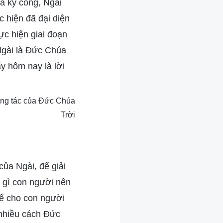
và kỳ công, Ngài
c hiện đã đại diện
c hiện giai đoạn
Ngài là Đức Chúa
ấy hôm nay là lời
công tác của Đức Chúa
Trời
của Ngài, để giải
g gì con người nên
để cho con người
 nhiều cách Đức