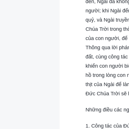
đến, Ngài đã khôn
người; khi Ngài đế
quỷ, và Ngài truy
Chúa Trời trong th
của con người, để
Thông qua lời phán
đất, cùng công tác
khiến con người bi
hồ trong lòng con
thịt của Ngài để l
Đức Chúa Trời sẽ h
Những điều các ngư
1. Công tác của Đ