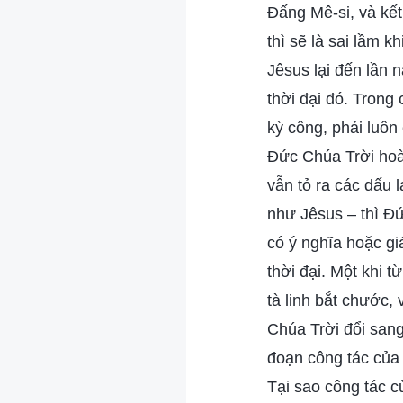
Đấng Mê-si, và kết
thì sẽ là sai lầm 
Jêsus lại đến lần n
thời đại đó. Trong
kỳ công, phải luôn
Đức Chúa Trời hoàn
vẫn tỏ ra các dấu 
như Jêsus – thì Đứ
có ý nghĩa hoặc gi
thời đại. Một khi 
tà linh bắt chước,
Chúa Trời đổi san
đoạn công tác của N
Tại sao công tác 