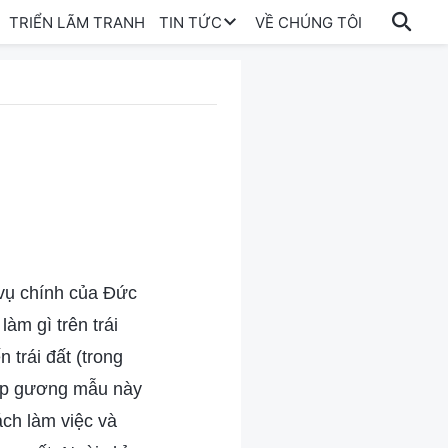
TRIỂN LÃM TRANH
TIN TỨC
VỀ CHÚNG TÔI
 vụ chính của Đức
àm gì trên trái
 trái đất (trong
 lập gương mẫu này
ch làm việc và