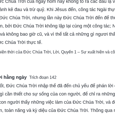
Đức Chúa Trời của ngày hôm nay không tỏ ra các dấu lạ 
nh kẻ đau và trừ quỷ. Khi Jêsus đến, công tác Ngài thự
Đức Chúa Trời, nhưng lần này Đức Chúa Trời đến để thự
n, bởi Đức Chúa Trời không lặp lại cùng một công tác; 
 và không bao giờ cũ, và vì thế tất cả những gì ngươi th
c Chúa Trời thực tế.
 hiện thời của Đức Chúa Trời, Lời, Quyển 1 – Sự xuất hiện và 
ời hằng ngày
Trích đoạn 142
rốt, Đức Chúa Trời nhập thể đã đến chủ yếu để phán lời 
 gì cần thiết cho sự sống của con người, để chỉ ra nhữn
con người thấy những việc làm của Đức Chúa Trời, và 
n, toàn năng và kỳ diệu của Đức Chúa Trời. Thông qua