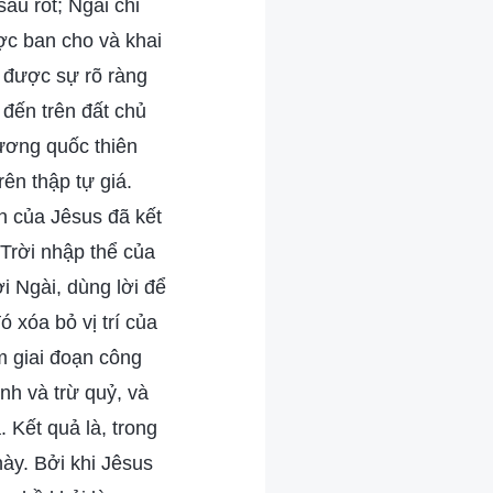
au rốt; Ngài chỉ
ược ban cho và khai
ó được sự rõ ràng
 đến trên đất chủ
vương quốc thiên
ên thập tự giá.
ến của Jêsus đã kết
Trời nhập thể của
ời Ngài, dùng lời để
 xóa bỏ vị trí của
m giai đoạn công
nh và trừ quỷ, và
 Kết quả là, trong
ày. Bởi khi Jêsus