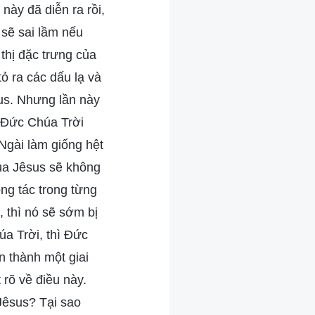
này đã diễn ra rồi,
 sẽ sai lầm nếu
 thị đặc trưng của
ỏ ra các dấu lạ và
sus. Nhưng lần này
, Đức Chúa Trời
 Ngài làm giống hệt
của Jêsus sẽ không
ông tác trong từng
, thì nó sẽ sớm bị
úa Trời, thì Đức
 thành một giai
 rõ về điều này.
Jêsus? Tại sao