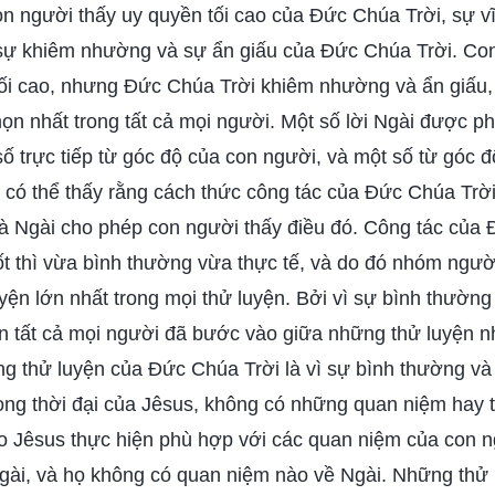
on người thấy uy quyền tối cao của Đức Chúa Trời, sự v
 sự khiêm nhường và sự ẩn giấu của Đức Chúa Trời. Co
ối cao, nhưng Đức Chúa Trời khiêm nhường và ẩn giấu, 
n nhất trong tất cả mọi người. Một số lời Ngài được phá
ố trực tiếp từ góc độ của con người, và một số từ góc 
, có thể thấy rằng cách thức công tác của Đức Chúa Trời 
mà Ngài cho phép con người thấy điều đó. Công tác của
rốt thì vừa bình thường vừa thực tế, và do đó nhóm người
luyện lớn nhất trong mọi thử luyện. Bởi vì sự bình thường
n tất cả mọi người đã bước vào giữa những thử luyện nh
g thử luyện của Đức Chúa Trời là vì sự bình thường và
ng thời đại của Jêsus, không có những quan niệm hay t
do Jêsus thực hiện phù hợp với các quan niệm của con 
Ngài, và họ không có quan niệm nào về Ngài. Những thử