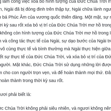
g làm công việc xóa bỏ hình tượng của Đức Chúa Trời m
n, Ngài đã bị đóng đinh trên thập tự, Ngài chữa lành ng
ền bá Phúc Âm của vương quốc thiên đàng. Một mặt, sự
ời kỳ sau rốt xóa bỏ vị trí của Đức Chúa Trời mơ hồ tro
 không còn hình tượng của Đức Chúa Trời mơ hồ trong 
 và công tác thực tế của Ngài, sự dạo bước của Ngài t
 vô cùng thực tế và bình thường mà Ngài thực hiện giữa
ết sự thực tế của Đức Chúa Trời, và xóa bỏ vị trí của 
 người. Mặt khác, Đức Chúa Trời sử dụng những lời đượ
àm cho con người trọn vẹn, và để hoàn thành mọi thứ. Đâ
oàn thành trong thời kỳ sau rốt.
ơi phải biết là:
ức Chúa Trời không phải siêu nhiên, và ngươi không nê