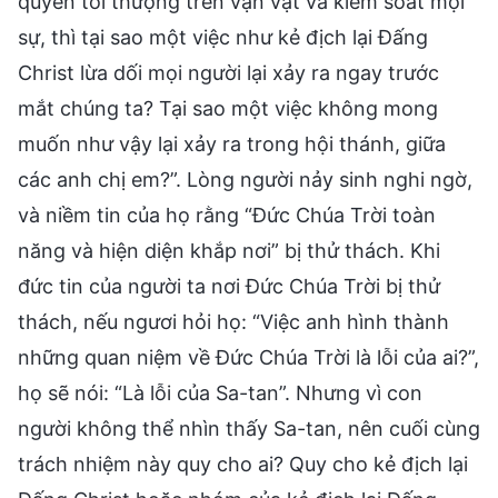
quyền tối thượng trên vạn vật và kiểm soát mọi
sự, thì tại sao một việc như kẻ địch lại Đấng
Christ lừa dối mọi người lại xảy ra ngay trước
mắt chúng ta? Tại sao một việc không mong
muốn như vậy lại xảy ra trong hội thánh, giữa
các anh chị em?”. Lòng người nảy sinh nghi ngờ,
và niềm tin của họ rằng “Đức Chúa Trời toàn
năng và hiện diện khắp nơi” bị thử thách. Khi
đức tin của người ta nơi Đức Chúa Trời bị thử
thách, nếu ngươi hỏi họ: “Việc anh hình thành
những quan niệm về Đức Chúa Trời là lỗi của ai?”,
họ sẽ nói: “Là lỗi của Sa-tan”. Nhưng vì con
người không thể nhìn thấy Sa-tan, nên cuối cùng
trách nhiệm này quy cho ai? Quy cho kẻ địch lại