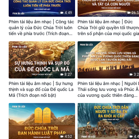
4:49
26:
Phim tài liệu âm nhạc | Công tác
Phim tài liệu âm nhạc | Đức
quản lý của Đức Chúa Trời luôn
Chúa Trời giữ quyền tối thượ
tiến về phía trước (Trích đoạn
trên số phận của mọi quốc gi
nổi bật)
và tất cả con người (Trích đo
nổi bật)
8:27
3:
Phim tài liệu âm nhạc | Sự hưng
Phim tài liệu âm nhạc | Người
thịnh và sụp đổ của Đế quốc La
Thái sống lưu vong và Phúc 
Mã (Trích đoạn nổi bật)
của vương quốc thiên đàng
được lan truyền rộng rãi (Tríc
đoạn nổi bật)
4:52
4: