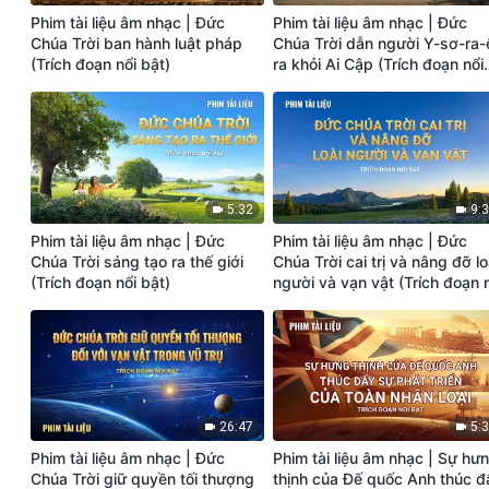
Phim tài liệu âm nhạc | Đức
Phim tài liệu âm nhạc | Đức
Chúa Trời ban hành luật pháp
Chúa Trời dẫn người Y-sơ-ra-
(Trích đoạn nổi bật)
ra khỏi Ai Cập (Trích đoạn nổi
bật)
5:32
9:
Phim tài liệu âm nhạc | Đức
Phim tài liệu âm nhạc | Đức
Chúa Trời sáng tạo ra thế giới
Chúa Trời cai trị và nâng đỡ lo
(Trích đoạn nổi bật)
người và vạn vật (Trích đoạn 
bật)
26:47
5:
Phim tài liệu âm nhạc | Đức
Phim tài liệu âm nhạc | Sự hư
Chúa Trời giữ quyền tối thượng
thịnh của Đế quốc Anh thúc đ