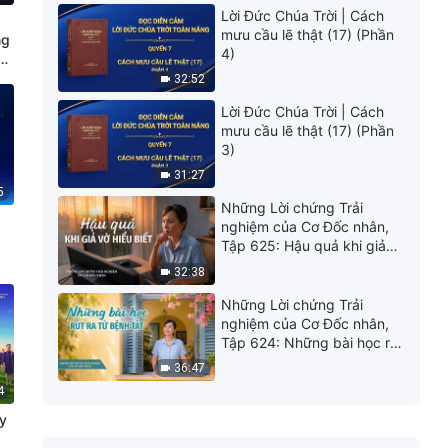
Lời Đức Chúa Trời | Cách
mưu cầu lẽ thật (17) (Phần
ng
4)
32:52
Lời Đức Chúa Trời | Cách
mưu cầu lẽ thật (17) (Phần
3)
31:27
5
Những Lời chứng Trải
nghiệm của Cơ Đốc nhân,
Tập 625: Hậu quả khi giả
vờ hiểu biết
32:38
Những Lời chứng Trải
nghiệm của Cơ Đốc nhân,
Tập 624: Những bài học rút
ra từ bệnh tật
36:47
4
y