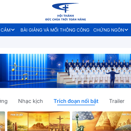
 CẢM
BÀI GIẢNG VÀ MỐI THÔNG CÔNG
CHỨNG NGÔN
ớng
Nhạc kịch
Trích đoạn nổi bật
Trailer