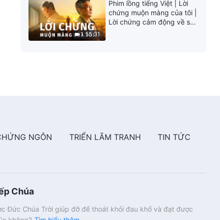
Phim lồng tiếng Việt | Lời
chứng muộn màng của tôi |
Lời chứng cảm động về sự
ăn năn
1:55:31
CHỨNG NGÔN
TRIỂN LÃM TRANH
TIN TỨC
iếp Chúa
c Đức Chúa Trời giúp đỡ để thoát khỏi đau khổ và đạt được
húc không?
Tìm hiểu thêm