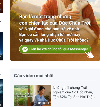
7
ng
7
Các video mới nhất
Những Lời chứng Trải
nghiệm của Cơ Đốc nhân,
Tập 626: Tại Sao Nói Thật
Lại Khó Đến Vậy?
38:24
9