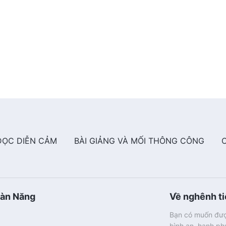
ĐỌC DIỄN CẢM
BÀI GIẢNG VÀ MỐI THÔNG CÔNG
oàn Năng
Về nghênh t
Bạn có muốn đượ
bình an, hạnh p