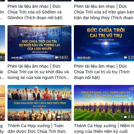
Phim tài liệu âm nhạc | Đức
Phim tài liệu âm nhạc | Đức
ên
Chúa Trời xóa sổ Sôđôm và
Chúa Trời xóa sổ trần gian bằ
Gômôrơ (Trích đoạn nổi bật)
trận đại hồng thủy (Trích đoạn
nổi bật)
39
14:51
3:2
Phim tài liệu âm nhạc | Đức
Phim tài liệu âm nhạc | Đức
ài
Chúa Trời cai trị sự khởi đầu và
Chúa Trời cai trị vũ trụ (Trích
nổi
tương lai của loài người (Trích
đoạn nổi bật)
đoạn nổi bật)
34
0:30
0:5
ng
Thánh Ca Hợp xướng | Toàn
Thánh Ca Hợp xướng | Niềm h
ẩy
dân được Đức Chúa Trời thức
vọng của thiên niên kỷ cuối