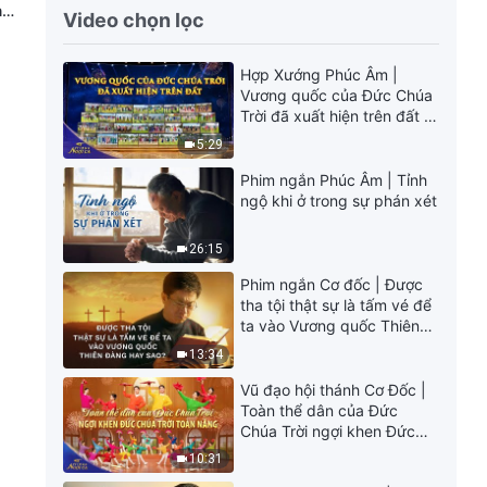
n
Video chọn lọc
Hợp Xướng Phúc Âm |
Vương quốc của Đức Chúa
Trời đã xuất hiện trên đất |
Tiếng ngợi ca 2026
5:29
Phim ngắn Phúc Âm | Tỉnh
ngộ khi ở trong sự phán xét
26:15
Phim ngắn Cơ đốc | Được
tha tội thật sự là tấm vé để
ta vào Vương quốc Thiên
Đàng hay sao?
13:34
Vũ đạo hội thánh Cơ Đốc |
Toàn thể dân của Đức
Chúa Trời ngợi khen Đức
Chúa Trời Toàn Năng |
10:31
Tiếng ngợi ca 2026