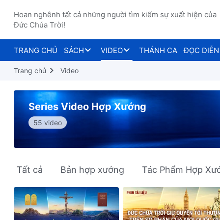
Hoan nghênh tất cả những người tìm kiếm sự xuất hiện của
Đức Chúa Trời!
TRANG CHỦ
SÁCH
VIDEO
THÁNH CA
ĐỌC DIỄN
Trang chủ
Video
Series Video Hợp Xướng
55 video
Tất cả
Bản hợp xướng
Tác Phẩm Hợp Xư