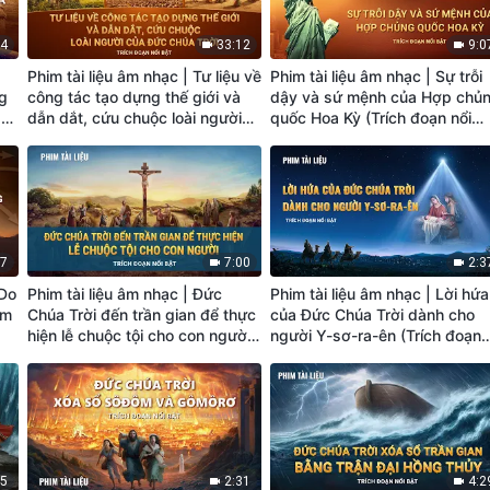
54
33:12
9:0
Phim tài liệu âm nhạc | Tư liệu về
Phim tài liệu âm nhạc | Sự trỗi
ng
công tác tạo dựng thế giới và
dậy và sứ mệnh của Hợp chủ
a
dẫn dắt, cứu chuộc loài người
quốc Hoa Kỳ (Trích đoạn nổi
ạn
của Đức Chúa Trời (Trích đoạn
bật)
nổi bật)
27
7:00
2:3
 Do
Phim tài liệu âm nhạc | Đức
Phim tài liệu âm nhạc | Lời hứa
Âm
Chúa Trời đến trần gian để thực
của Đức Chúa Trời dành cho
hiện lễ chuộc tội cho con người
người Y-sơ-ra-ên (Trích đoạn
h
(Trích đoạn nổi bật)
nổi bật)
45
2:31
4:2