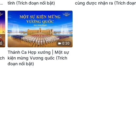
ại
tỉnh (Trích đoạn nổi bật)
cùng được nhận ra (Trích đoạ
nổi bật)
30
0:30
Thánh Ca Hợp xướng | Một sự
ích
kiện mừng Vương quốc (Trích
đoạn nổi bật)