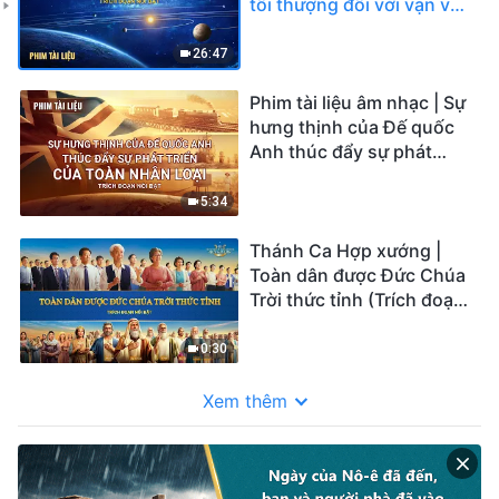
tối thượng đối với vạn vật
trong vũ trụ (Trích đoạn
nổi bật)
26:47
Phim tài liệu âm nhạc | Sự
hưng thịnh của Đế quốc
Anh thúc đẩy sự phát
triển của toàn nhân loại
(Trích đoạn nổi bật)
5:34
Thánh Ca Hợp xướng |
Toàn dân được Đức Chúa
Trời thức tỉnh (Trích đoạn
nổi bật)
0:30
Xem thêm