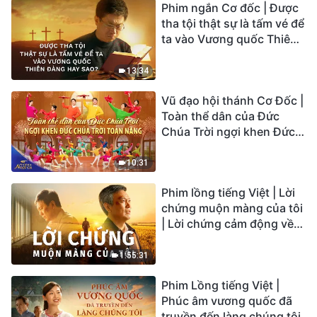
Phim ngắn Cơ đốc | Được
tha tội thật sự là tấm vé để
ta vào Vương quốc Thiên
Đàng hay sao?
13:34
Vũ đạo hội thánh Cơ Đốc |
Toàn thể dân của Đức
Chúa Trời ngợi khen Đức
Chúa Trời Toàn Năng |
Tiếng ngợi ca 2026
10:31
Phim lồng tiếng Việt | Lời
chứng muộn màng của tôi
| Lời chứng cảm động về
sự ăn năn
1:55:31
Phim Lồng tiếng Việt |
Phúc âm vương quốc đã
truyền đến làng chúng tôi