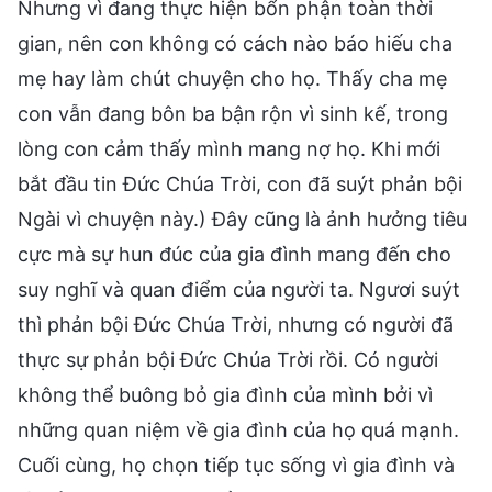
Nhưng vì đang thực hiện bổn phận toàn thời
gian, nên con không có cách nào báo hiếu cha
mẹ hay làm chút chuyện cho họ. Thấy cha mẹ
con vẫn đang bôn ba bận rộn vì sinh kế, trong
lòng con cảm thấy mình mang nợ họ. Khi mới
bắt đầu tin Đức Chúa Trời, con đã suýt phản bội
Ngài vì chuyện này.) Đây cũng là ảnh hưởng tiêu
cực mà sự hun đúc của gia đình mang đến cho
suy nghĩ và quan điểm của người ta. Ngươi suýt
thì phản bội Đức Chúa Trời, nhưng có người đã
thực sự phản bội Đức Chúa Trời rồi. Có người
không thể buông bỏ gia đình của mình bởi vì
những quan niệm về gia đình của họ quá mạnh.
Cuối cùng, họ chọn tiếp tục sống vì gia đình và