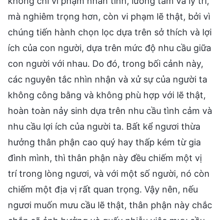
không chỉ vi phạm nhân tính, lương tâm và lý trí,
mà nghiêm trọng hơn, còn vi phạm lẽ thật, bởi vì
chúng tiến hành chọn lọc dựa trên sở thích và lợi
ích của con người, dựa trên mức độ nhu cầu giữa
con người với nhau. Do đó, trong bối cảnh này,
các nguyên tắc nhìn nhận và xử sự của người ta
không công bằng và không phù hợp với lẽ thật,
hoàn toàn nảy sinh dựa trên nhu cầu tình cảm và
nhu cầu lợi ích của người ta. Bất kể ngươi thừa
hưởng thân phận cao quý hay thấp kém từ gia
đình mình, thì thân phận này đều chiếm một vị
trí trong lòng ngươi, và với một số người, nó còn
chiếm một địa vị rất quan trọng. Vậy nên, nếu
ngươi muốn mưu cầu lẽ thật, thân phận này chắc