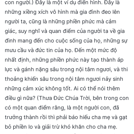
con người.) Đây là một ví dụ điển hình. Đây là
những xiềng xích vô hình mà gia đình đeo lên
người ta, cũng là những phiền phức mà cảm
giác, suy nghĩ và quan điểm của người ta về gia
đình mang đến cho cuộc sống của họ, những sự
mưu cầu và đức tin của họ. Đến một mức độ
nhất định, những phiền phức này tạo thành áp
lực và gánh nặng sâu trong nội tâm ngươi, và thi
thoảng khiến sâu trong nội tâm ngươi nảy sinh
những cảm xúc không tốt. Ai có thể nói thêm
điều gì nữa? (Thưa Đức Chúa Trời, bên trong con
có một quan điểm rằng, là một người con, đã
trưởng thành rồi thì phải báo hiếu cha mẹ và gạt
bỏ phiền lo và giải trừ khó khăn cho cha mẹ.