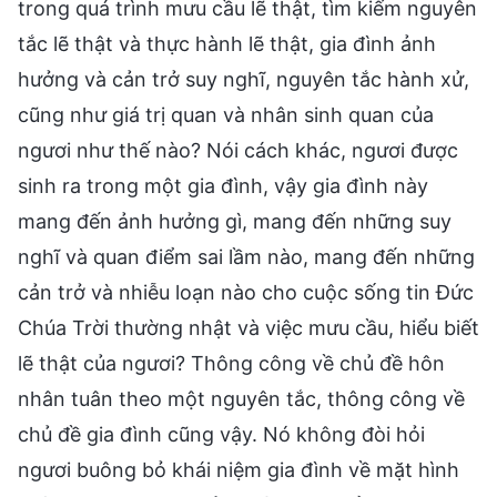
trong quá trình mưu cầu lẽ thật, tìm kiếm nguyên
tắc lẽ thật và thực hành lẽ thật, gia đình ảnh
hưởng và cản trở suy nghĩ, nguyên tắc hành xử,
cũng như giá trị quan và nhân sinh quan của
ngươi như thế nào? Nói cách khác, ngươi được
sinh ra trong một gia đình, vậy gia đình này
mang đến ảnh hưởng gì, mang đến những suy
nghĩ và quan điểm sai lầm nào, mang đến những
cản trở và nhiễu loạn nào cho cuộc sống tin Đức
Chúa Trời thường nhật và việc mưu cầu, hiểu biết
lẽ thật của ngươi? Thông công về chủ đề hôn
nhân tuân theo một nguyên tắc, thông công về
chủ đề gia đình cũng vậy. Nó không đòi hỏi
ngươi buông bỏ khái niệm gia đình về mặt hình