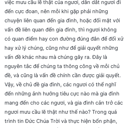
việc mưu cầu lẽ thật của ngươi, dẫn dắt ngươi đi
đến cực đoan, nên mỗi khi gặp phải những
chuyện liên quan đến gia đình, hoặc đối mặt với
vấn đề liên quan đến gia đình, thì ngươi không
có quan điểm hay con đường đúng đắn để đối xử
hay xử lý chúng, cũng như để giải quyết những
vấn đề khác nhau mà chúng gây ra. Đây là
nguyên tắc để chúng ta thông công về mỗi chủ
đề, và cũng là vấn đề chính cần được giải quyết.
Vậy, về chủ đề gia đình, các ngươi có thể nghĩ
đến những ảnh hưởng tiêu cực nào mà gia đình
mang đến cho các ngươi, và gia đình cản trở các
ngươi mưu cầu lẽ thật như thế nào? Trong quá
trình tin Đức Chúa Trời và thực hiện bổn phận,