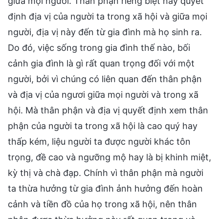
giữa mọi người. Thân phận riêng biệt này quyết
định địa vị của người ta trong xã hội và giữa mọi
người, địa vị này đến từ gia đình mà họ sinh ra.
Do đó, việc sống trong gia đình thế nào, bối
cảnh gia đình là gì rất quan trọng đối với một
người, bởi vì chúng có liên quan đến thân phận
và địa vị của ngươi giữa mọi người và trong xã
hội. Mà thân phận và địa vị quyết định xem thân
phận của người ta trong xã hội là cao quý hay
thấp kém, liệu người ta được người khác tôn
trọng, đề cao và ngưỡng mộ hay là bị khinh miệt,
kỳ thị và chà đạp. Chính vì thân phận mà người
ta thừa hưởng từ gia đình ảnh hưởng đến hoàn
cảnh và tiền đồ của họ trong xã hội, nên thân