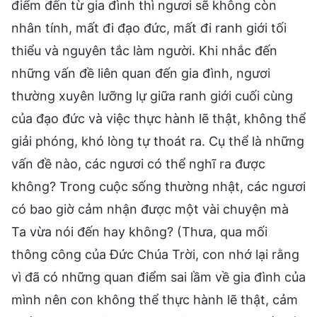
điểm đến từ gia đình thì ngươi sẽ không còn
nhân tính, mất đi đạo đức, mất đi ranh giới tối
thiểu và nguyên tắc làm người. Khi nhắc đến
những vấn đề liên quan đến gia đình, ngươi
thường xuyên lưỡng lự giữa ranh giới cuối cùng
của đạo đức và việc thực hành lẽ thật, không thể
giải phóng, khó lòng tự thoát ra. Cụ thể là những
vấn đề nào, các ngươi có thể nghĩ ra được
không? Trong cuộc sống thường nhật, các ngươi
có bao giờ cảm nhận được một vài chuyện mà
Ta vừa nói đến hay không? (Thưa, qua mối
thông công của Đức Chúa Trời, con nhớ lại rằng
vì đã có những quan điểm sai lầm về gia đình của
mình nên con không thể thực hành lẽ thật, cảm