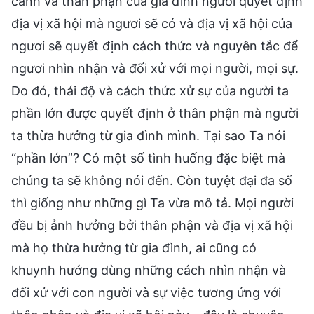
cảnh và thân phận của gia đình ngươi quyết định
địa vị xã hội mà ngươi sẽ có và địa vị xã hội của
ngươi sẽ quyết định cách thức và nguyên tắc để
ngươi nhìn nhận và đối xử với mọi người, mọi sự.
Do đó, thái độ và cách thức xử sự của người ta
phần lớn được quyết định ở thân phận mà người
ta thừa hưởng từ gia đình mình. Tại sao Ta nói
“phần lớn”? Có một số tình huống đặc biệt mà
chúng ta sẽ không nói đến. Còn tuyệt đại đa số
thì giống như những gì Ta vừa mô tả. Mọi người
đều bị ảnh hưởng bởi thân phận và địa vị xã hội
mà họ thừa hưởng từ gia đình, ai cũng có
khuynh hướng dùng những cách nhìn nhận và
đối xử với con người và sự việc tương ứng với