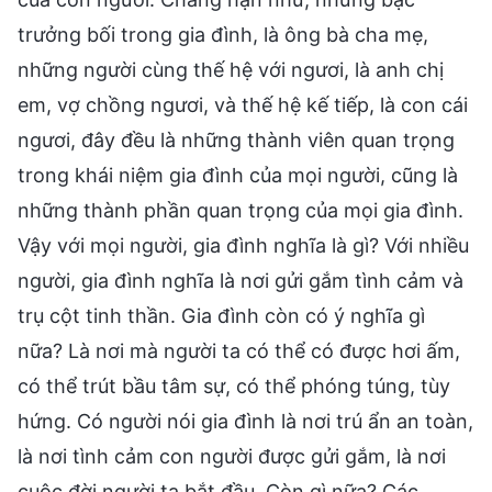
trưởng bối trong gia đình, là ông bà cha mẹ,
những người cùng thế hệ với ngươi, là anh chị
em, vợ chồng ngươi, và thế hệ kế tiếp, là con cái
ngươi, đây đều là những thành viên quan trọng
trong khái niệm gia đình của mọi người, cũng là
những thành phần quan trọng của mọi gia đình.
Vậy với mọi người, gia đình nghĩa là gì? Với nhiều
người, gia đình nghĩa là nơi gửi gắm tình cảm và
trụ cột tinh thần. Gia đình còn có ý nghĩa gì
nữa? Là nơi mà người ta có thể có được hơi ấm,
có thể trút bầu tâm sự, có thể phóng túng, tùy
hứng. Có người nói gia đình là nơi trú ẩn an toàn,
là nơi tình cảm con người được gửi gắm, là nơi
cuộc đời người ta bắt đầu. Còn gì nữa? Các