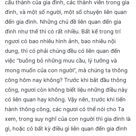
cấu thành của gia đình, các thành viên trong gia
đình, và một số người, một số chuyện liên quan
đến gia đình. Những chủ đề liên quan đến gia
đình như thế thì có rất nhiều. Bất kể trong trí
ngươi có bao nhiêu hình ảnh, bao nhiêu nội
dung, thì có phải chúng đều có liên quan đến
việc “buông bỏ những mưu cầu, lý tưởng và
mong muốn của con người”, mà chúng ta thông
công hôm nay không? Trước khi bắt đầu thông
công, ngươi còn không biết liệu những điều này
có liên quan hay không. Vậy nên, trước khi tiến
hành thông công, các ngươi có thể nói cho Ta
xem, trong suy nghĩ của con người thì gia đình là
gì, hoặc có bất kỳ điều gì liên quan đến gia đình