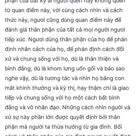
phận của bất kỳ ai ngươi quen hay không quen
từ quan điểm này, với cùng cách nhìn và cách
thức này, ngươi cũng dùng quan điểm này để
đánh giá thân phận của tất cả mọi người ngươi
tiếp xúc. Ngươi dùng thân phận của họ để phán
định nhân cách của họ, để phán định cách đối
xử và chung sống với họ, dù là thân thiện và
bình đẳng, dù là khom lưng uốn gối và bảo sao
nghe vậy, dù là tương tác và nhìn họ bằng con
mắt khinh thường và kỳ thị, hay thậm chí là giao
tiếp và chung sống với họ một cách bất bình
đẳng và vô nhân đạo. Những cách nhìn người và
xử sự này phần lớn được quyết định bởi thân
phận mà người ta thừa hưởng từ gia đình. Bối