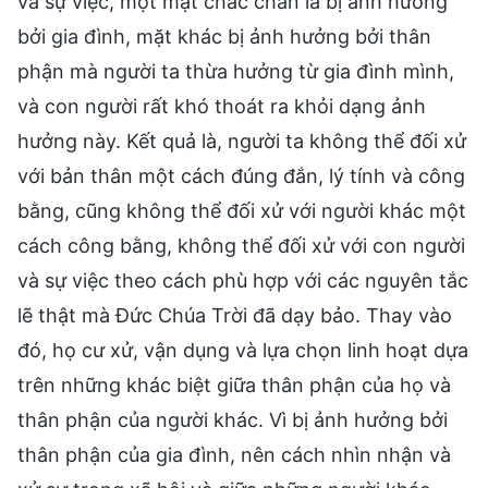
và sự việc, một mặt chắc chắn là bị ảnh hưởng
bởi gia đình, mặt khác bị ảnh hưởng bởi thân
phận mà người ta thừa hưởng từ gia đình mình,
và con người rất khó thoát ra khỏi dạng ảnh
hưởng này. Kết quả là, người ta không thể đối xử
với bản thân một cách đúng đắn, lý tính và công
bằng, cũng không thể đối xử với người khác một
cách công bằng, không thể đối xử với con người
và sự việc theo cách phù hợp với các nguyên tắc
lẽ thật mà Đức Chúa Trời đã dạy bảo. Thay vào
đó, họ cư xử, vận dụng và lựa chọn linh hoạt dựa
trên những khác biệt giữa thân phận của họ và
thân phận của người khác. Vì bị ảnh hưởng bởi
thân phận của gia đình, nên cách nhìn nhận và