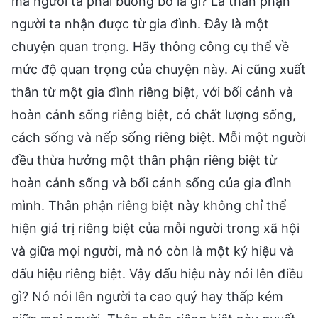
mà người ta phải buông bỏ là gì? Là thân phận
người ta nhận được từ gia đình. Đây là một
chuyện quan trọng. Hãy thông công cụ thể về
mức độ quan trọng của chuyện này. Ai cũng xuất
thân từ một gia đình riêng biệt, với bối cảnh và
hoàn cảnh sống riêng biệt, có chất lượng sống,
cách sống và nếp sống riêng biệt. Mỗi một người
đều thừa hưởng một thân phận riêng biệt từ
hoàn cảnh sống và bối cảnh sống của gia đình
mình. Thân phận riêng biệt này không chỉ thể
hiện giá trị riêng biệt của mỗi người trong xã hội
và giữa mọi người, mà nó còn là một ký hiệu và
dấu hiệu riêng biệt. Vậy dấu hiệu này nói lên điều
gì? Nó nói lên người ta cao quý hay thấp kém