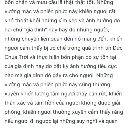
bổn phận và mưu cầu lẽ thật thật tốt. Những
vướng mắc và phiền phức này khiến ngươi rất
khó thoát khỏi những kìm kẹp và ảnh hưởng do
hai chữ “gia đình” này hay do những người,
những chuyện liên quan đến nó mang đến, khiến
ngươi cảm thấy bị ức chế trong quá trình tin Đức
Chúa Trời và thực hiện bổn phận do sự tồn tại
của gia đình hay do bất kỳ ảnh hưởng tiêu cực
nào mà gia đình đó gây ra cho ngươi. Những
vướng mắc và phiền phức này cũng thường
xuyên khiến lương tâm ngươi thấy cắn rứt, khiến
thân xác và tâm hồn của ngươi không được giải
phóng, khiến ngươi thường xuyên cảm thấy rằng
nếu ngươi đi ngược lại những suy nghĩ và quan