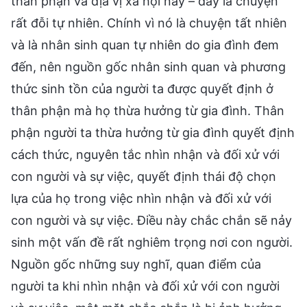
thân phận và địa vị xã hội này – đây là chuyện
rất đỗi tự nhiên. Chính vì nó là chuyện tất nhiên
và là nhân sinh quan tự nhiên do gia đình đem
đến, nên nguồn gốc nhân sinh quan và phương
thức sinh tồn của người ta được quyết định ở
thân phận mà họ thừa hưởng từ gia đình. Thân
phận người ta thừa hưởng từ gia đình quyết định
cách thức, nguyên tắc nhìn nhận và đối xử với
con người và sự việc, quyết định thái độ chọn
lựa của họ trong việc nhìn nhận và đối xử với
con người và sự việc. Điều này chắc chắn sẽ nảy
sinh một vấn đề rất nghiêm trọng nơi con người.
Nguồn gốc những suy nghĩ, quan điểm của
người ta khi nhìn nhận và đối xử với con người