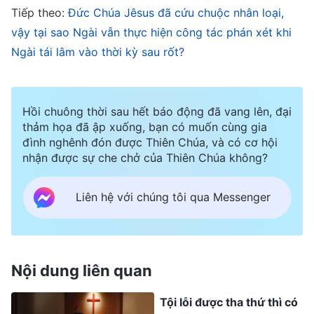
hiểu được tình yêu chân thành và sự bao dung
Tiếp theo:
Đức Chúa Jêsus đã cứu chuộc nhân loại,
của Đức Chúa Trời với họ. Khi Đức Chúa Jêsus
vậy tại sao Ngài vẫn thực hiện công tác phán xét khi
hoàn thành công tác cứu chuộc, Ngài đã tiên tri
Ngài tái lâm vào thời kỳ sau rốt?
rằng Ngài sẽ đến một lần nữa. Hôm nay, Đức
Chúa Jêsus đã tái lâm, và chính là
Đức Chúa Trời
Hồi chuông thời sau hết báo động đã vang lên, đại
Toàn Năng
nhập thể. Đức Chúa Trời Toàn Năng
thảm họa đã ập xuống, bạn có muốn cùng gia
đã bày tỏ nhiều lẽ thật và làm công tác phán xét
đình nghênh đón được Thiên Chúa, và có cơ hội
nhận được sự che chở của Thiên Chúa không?
vào thời kỳ sau rốt để hoàn toàn làm tinh sạch
sự bại hoại của nhân loại, cứu rỗi nhân loại khỏi
Liên hệ với chúng tôi qua Messenger
tội lỗi và quyền lực của Sa-tan, và đưa nhân loại
tới một đích đến tốt đẹp. Nhưng có một điều
không ngờ, là dù Đức Chúa Trời Toàn Năng đã
Nội dung liên quan
bày tỏ rất nhiều lẽ thật, Ngài vẫn bị chống đối và
lên án điên cuồng bởi những thế lực địch lại
Tội lỗi được tha thứ thì có