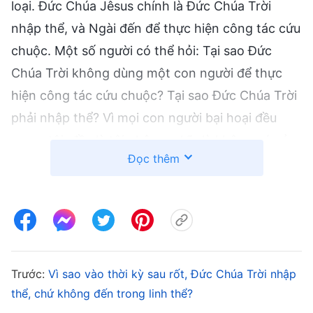
loại. Đức Chúa Jêsus chính là Đức Chúa Trời
nhập thể, và Ngài đến để thực hiện công tác cứu
chuộc. Một số người có thể hỏi: Tại sao Đức
Chúa Trời không dùng một con người để thực
hiện công tác cứu chuộc? Tại sao Đức Chúa Trời
phải nhập thể? Vì mọi con người bại hoại đều
mang tội, đều là tội nhân, nghĩa là không có của
Đọc thêm
lễ chuộc tội nào xứng đáng. Chỉ có Con người
nhập thể mới không có tội lỗi, nên Đức Chúa Trời
đã nhập thể làm Con người để đích thân thực
hiện công tác cứu chuộc. Chỉ như thế mới thể
hiện sự công chính và thánh khiết của Ngài,
hoàn toàn hạ nhục Sa-tan và không cho nó có
Trước:
Vì sao vào thời kỳ sau rốt, Đức Chúa Trời nhập
thể, chứ không đến trong linh thể?
cớ cáo buộc Ngài. Điều này cũng cho nhân loại