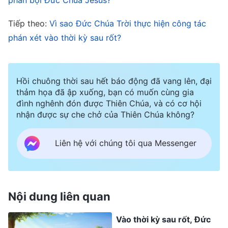
ghét đố kỵ, gây gỗ sinh sự, tranh danh đoạt lợi,
nói xấu lẫn nhau. Chuyện này quá đỗi phổ biến.
Tiếp theo:
Vì sao Đức Chúa Trời thực hiện công tác
Đa số đức tin của mọi người hoàn toàn là vì họ
phán xét vào thời kỳ sau rốt?
tham lam ân điển của Đức Chúa Trời, nhưng họ
lại không làm theo lời Ngài phán. Khi gặp phải
Hồi chuông thời sau hết báo động đã vang lên, đại
khủng hoảng, họ vội vã chạy đến với hội thánh,
thảm họa đã ập xuống, bạn có muốn cùng gia
nhưng những lúc yên bình thì chạy theo xu thế
đình nghênh đón được Thiên Chúa, và có cơ hội
nhận được sự che chở của Thiên Chúa không?
trần tục. Các hội thánh thì tổ chức hết tiệc này
đến tiệc nọ, chẳng ai thông công về lẽ thật hay
Liên hệ với chúng tôi qua Messenger
chia sẻ chứng ngôn cảm nghiệm của riêng mình,
mà chỉ tranh cãi xem ai nhận nhiều ân điển và
phước lành nhất. Với việc đại họa đang đến gần
Nội dung liên quan
và thấy Chúa vẫn chưa ngự trên mây mà xuống
để cất họ lên, đưa họ vào thiên quốc đức tin và
Vào thời kỳ sau rốt, Đức