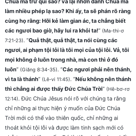
Chúa mà trừ quỉ sao? và lại nhơn danh Chúa mà
làm nhiều phép lạ sao? Khi ấy, ta sẽ phán rõ ràng
cùng họ rằng: Hỡi kẻ làm gian ác, ta chẳng biết
các ngươi bao giờ, hãy lui ra khỏi ta!
”
(Ma-thi-ơ
. “
Quả thật, quả thật, ta nói cùng các
7:21-23)
ngươi, ai phạm tội lỗi là tôi mọi của tội lỗi. Vả, tôi
mọi không ở luôn trong nhà, mà con thì ở đó
luôn
”
. “
Các ngươi phải nên thánh,
(Giăng 8:34-35)
vì ta là thánh
”
. “
Nếu không nên thánh
(Lê-vi 11:45)
thì chẳng ai được thấy Ðức Chúa Trời
”
(Hê-bơ-rơ
. Đức Chúa Jêsus nói rõ với chúng ta rằng
12:14)
chỉ những ai thực hiện ý muốn của Đức Chúa
Trời mới có thể vào thiên quốc, chỉ những ai
thoát khỏi tội lỗi và được làm tinh sạch mới có