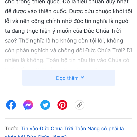
chỗ trong thiên quốc. Đó là tiêu chuẩn duy nhất
để được vào thiên quốc. Được cứu chuộc khỏi tội
lỗi và nên công chính nhờ đức tin nghĩa là người
ta đang thực hiện ý muốn của Đức Chúa Trời
sao? Thế nghĩa là họ không còn tội lỗi, không
còn phản nghịch và chống đối Đức Chúa Trời? Dĩ
nhiên là không. Toàn bộ tín hữu tin vào Chúa có
thể thấy sự thật rằng dù chúng ta được cứu
Đọc thêm
chuộc và nên công chính nhờ đức tin, chúng ta
vẫn liên tục phạm tội, sống trong vòng luẩn quẩn
của phạm tội ban ngày và thú tội ban đêm.
Chúng ta sống với nỗi đau vì không thể thoát
khỏi tội lỗi – không thể kìm được việc phạm tội.
Ở mọi giáo phái, đều có những con người ghen
Trước:
Tin vào Đức Chúa Trời Toàn Năng có phải là
phản bội Đức Chúa Jêsus?