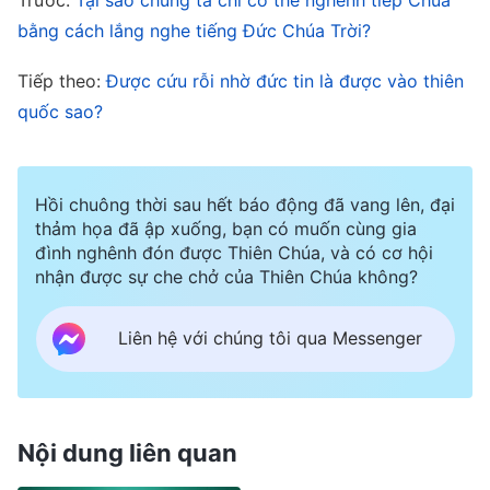
để tiếp cận vấn đề này là gì? Không thể chỉ dựa
bằng cách lắng nghe tiếng Đức Chúa Trời?
vào việc danh của hai Ngài khác nhau, mà phải
tìm hiểu xem có phải cả hai cùng là một Thần,
Tiếp theo:
Được cứu rỗi nhờ đức tin là được vào thiên
cùng một Đức Chúa Trời đang công tác. Trong
quốc sao?
Thời đại Luật pháp, Giê-hô-va Đức Chúa Trời đã
công tác, còn trong Thời đại Ân điển là Đức
Hồi chuông thời sau hết báo động đã vang lên, đại
Chúa Jêsus. Có thể thấy ở đây rằng danh của
thảm họa đã ập xuống, bạn có muốn cùng gia
Đức Chúa Trời đã thay đổi, rằng Ngài không còn
đình nghênh đón được Thiên Chúa, và có cơ hội
nhận được sự che chở của Thiên Chúa không?
được gọi là Giê-hô-va, mà thay vào đó là Jêsus.
Nhưng có thể nói Đức Chúa Jêsus là một Đức
Liên hệ với chúng tôi qua Messenger
Chúa Trời khác với Đức Giê-hô-va không? Có
thể nói tin Đức Chúa Jêsus là phản bội Giê-hô-va
Đức Chúa Trời không? Hoàn toàn không. Nhưng
Nội dung liên quan
hầu hết những người Do Thái giáo từ chối tiếp