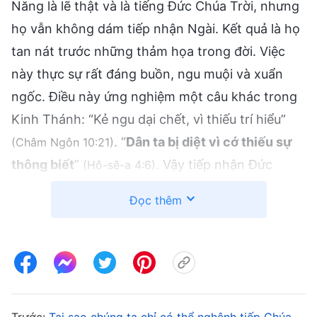
Năng là lẽ thật và là tiếng Đức Chúa Trời, nhưng
họ vẫn không dám tiếp nhận Ngài. Kết quả là họ
tan nát trước những thảm họa trong đời. Việc
này thực sự rất đáng buồn, ngu muội và xuẩn
ngốc. Điều này ứng nghiệm một câu khác trong
Kinh Thánh: “Kẻ ngu dại chết, vì thiếu trí hiểu”
. “
Dân ta bị diệt vì cớ thiếu sự
(Châm Ngôn 10:21)
thông biết
”
. Vậy tiếp nhận Đức
(Hô-sê-a 4:6)
Chúa Trời Toàn Năng thực ra có phải là phản bội
Đọc thêm
Đức Chúa Jêsus không? Bây giờ, chúng ta hãy
cùng thông công về điều này.
Nhiều người nghĩ rằng tiếp nhận Đức Chúa Trời
Toàn Năng là sự phản bội Chúa. Cách tốt nhất
Trước:
Tại sao chúng ta chỉ có thể nghênh tiếp Chúa