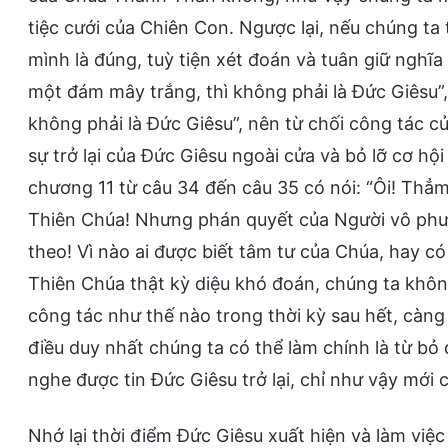
tiệc cưới của Chiên Con. Ngược lại, nếu chúng ta t
mình là đúng, tuỳ tiện xét đoán và tuân giữ ngh
một đám mây trắng, thì không phải là Đức Giêsu”, 
không phải là Đức Giêsu”, nên từ chối công tác c
sự trở lại của Đức Giêsu ngoài cửa và bỏ lỡ cơ hộ
chương 11 từ câu 34 đến câu 35 có nói: “Ôi! Thẳ
Thiên Chúa! Nhưng phán quyết của Người vô phươ
theo! Vì nào ai được biết tâm tư của Chúa, hay c
Thiên Chúa thật kỳ diệu khó đoán, chúng ta khô
công tác như thế nào trong thời kỳ sau hết, càng l
điều duy nhất chúng ta có thể làm chính là từ bỏ
nghe được tin Đức Giêsu trở lại, chỉ như vậy mớ
Nhớ lại thời điểm Đức Giêsu xuất hiện và làm việ