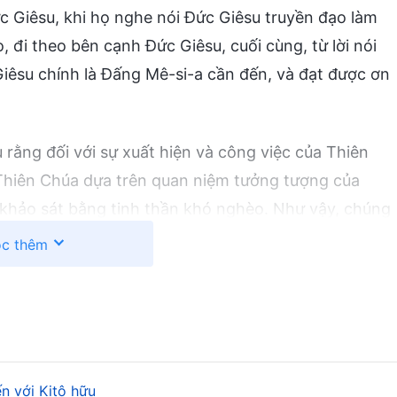
c Giêsu, khi họ nghe nói Đức Giêsu truyền đạo làm
 đi theo bên cạnh Đức Giêsu, cuối cùng, từ lời nói
iêsu chính là Đấng Mê-si-a cần đến, và đạt được ơn
ng đối với sự xuất hiện và công việc của Thiên
 Thiên Chúa dựa trên quan niệm tưởng tượng của
khảo sát bằng tinh thần khó nghèo. Như vậy, chúng
n Chúa, và nhận được sự dẫn dắt, hướng dẫn của
c thêm
ều lần có tiên tri rằng: “
Ai có tai thì hãy nghe
n với Kitô hữu
ương 3 câu 20: “
Này Ta đã đứng bên cửa và Ta gõ!