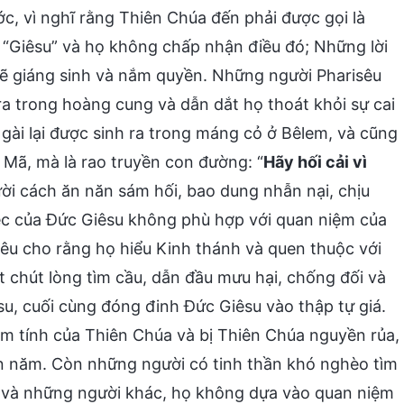
c, vì nghĩ rằng Thiên Chúa đến phải được gọi là
 là “Giêsu” và họ không chấp nhận điều đó; Những lời
 sẽ giáng sinh và nắm quyền. Những người Pharisêu
a trong hoàng cung và dẫn dắt họ thoát khỏi sự cai
̀i lại được sinh ra trong máng cỏ ở Bêlem, và cũng
Mã, mà là rao truyền con đường: “
Hãy hối cải vì
ời cách ăn năn sám hối, bao dung nhẫn nại, chịu
 việc của Đức Giêsu không phù hợp với quan niệm của
sêu cho rằng họ hiểu Kinh thánh và quen thuộc với
hút lòng tìm cầu, dẫn đầu mưu hại, chống đối và
c Giêsu, cuối cùng đóng đinh Đức Giêsu vào thập tự giá.
âm tính của Thiên Chúa và bị Thiên Chúa nguyền rủa,
n năm. Còn những người có tinh thần khó nghèo tìm
n và những người khác, họ không dựa vào quan niệm