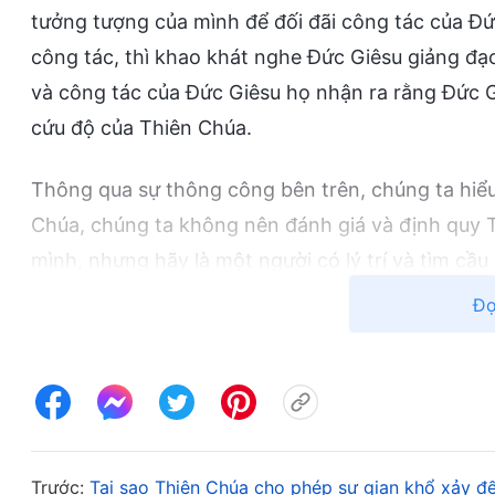
tưởng tượng của mình để đối đãi công tác của Đứ
công tác, thì khao khát nghe Đức Giêsu giảng đạo,
và công tác của Đức Giêsu họ nhận ra rằng Đức G
cứu độ của Thiên Chúa.
Thông qua sự thông công bên trên, chúng ta hiểu rằ
Chúa, chúng ta không nên đánh giá và định quy
mình, nhưng hãy là một người có lý trí và tìm cầu 
ta mới có cơ hội để nhìn thấy sự xuất hiện của Thiê
Đọ
Thiên Chúa.
Thứ hai, chú trọng nghe tiếng của Thiên Chúa.
Sách Khải Huyền chương 2 và 3 trong Kinh thánh nhi
Trước:
Tại sao Thiên Chúa cho phép sự gian khổ xảy đế
Thần khí phán dạy gì cho các hội thánh!
” Còn ch