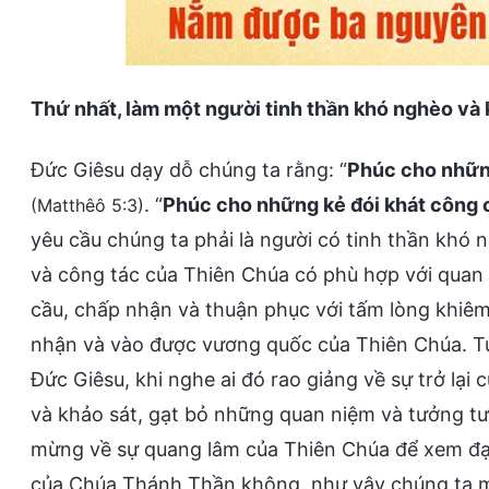
Thứ nhất, làm một người tinh thần khó nghèo và 
Đức Giêsu dạy dỗ chúng ta rằng: “
Phúc cho những
. “
Phúc cho những kẻ đói khát công c
(Matthêô 5:3)
yêu cầu chúng ta phải là người có tinh thần khó nghe
và công tác của Thiên Chúa có phù hợp với qu
cầu, chấp nhận và thuận phục với tấm lòng khiê
nhận và vào được vương quốc của Thiên Chúa. Tư
Đức Giêsu, khi nghe ai đó rao giảng về sự trở lại
và khảo sát, gạt bỏ những quan niệm và tưởng tư
mừng về sự quang lâm của Thiên Chúa để xem đạo n
của Chúa Thánh Thần không, như vậy chúng ta mớ