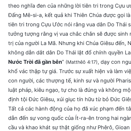
theo nghĩa đen của những lời tiên tri trong Cựu ướ
Đấng Mê-si-a, kết quả khi Thiên Chúa được gọi
tiên tri trong Cựu Ước nói rằng vua dân Do Thái
tưởng tượng rằng vị vua chắc chắn sẽ được sinh r
trị của người La Mã. Nhưng khi Chúa Giêsu đến, Nga
không dẫn dắt dân Do Thái lật đổ chính quyền La 
Nước Trời đã gần bên
”
, dạy con ngư
(Matthêô 4:17)
khổ vác thập tự giá. Trước sự xuất hiện và làm
con người, các thượng tế, kinh sư và người Phari
luật pháp, kiêu ngạo, tự cho là đúng và không một c
định tội Đức Giêsu, xúi giục tín hữu từ bỏ Đứ
Tất cả các hành động của họ đã xúc phạm đến t
dẫn đến sự vong quốc của Ít-ra-ên trong hai ngà
cầu và khao khát sự thật giống như Phêrô, Gioa