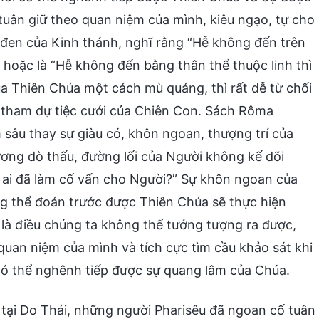
uân giữ theo quan niệm của mình, kiêu ngạo, tự cho
ĩa đen của Kinh thánh, nghĩ rằng “Hễ không đến trên
hoặc là “Hễ không đến bằng thân thể thuộc linh thì
ủa Thiên Chúa một cách mù quáng, thì rất dễ từ chối
i tham dự tiệc cưới của Chiên Con. Sách Rôma
m sâu thay sự giàu có, khôn ngoan, thượng trí của
ng dò thấu, đường lối của Người không kế dõi
ó ai đã làm cố vấn cho Người?” Sự khôn ngoan của
ng thể đoán trước được Thiên Chúa sẽ thực hiện
à điều chúng ta không thể tưởng tượng ra được,
 quan niệm của mình và tích cực tìm cầu khảo sát khi
i có thể nghênh tiếp được sự quang lâm của Chúa.
c tại Do Thái, những người Pharisêu đã ngoan cố tuân