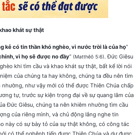
khao khát sự thật
 kẻ có tin thần khó nghèo, vì nước trời là của họ
”
hính, vì họ sẽ được no đầy
”
. Đức Giêsu
(Matthêô 5:6)
̀o khi tìm cầu và khao khát sự thật, bất kể lời nói
an niệm của chúng ta hay không, chúng ta đều nên tìm
m nhường, như vậy mới có thể được Thiên Chúa chấp
ơng tự, trước sự kiện trọng đại về sự quang lâm của
 của Đức Giêsu, chúng ta nên khiêm nhường tìm cầu
ợng của riêng mình, và chủ động lắng nghe tin
ày có sự bày tỏ của sự thật không, có công tác
i có thể nghênh tiếp được Thiên Chúa và dự được