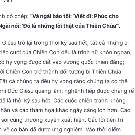
́ Mẫn
h có chép: “
Và ngài bảo tôi: ‘Viết đi: Phúc cho
ài nói: ‘Ðó là những lời thật của Thiên Chúa’
”.
 Giêsu trở lại trong thời kỳ sau hết, tất cả những ai
iệc cưới của Chiên Con đều là trinh nữ khôn ngoan,
i có hy vọng được cất vào vương quốc thiên đàng;
ưới Chiên Con trở thành đối tượng bị Thiên Chúa
 Tất cả chúng ta đều hy vọng rằng chúng ta có thể
hi Đức Giêsu quang lâm, nghênh tiếp được chàng rể
đã là thời kỳ sau hết. Các cuộc chiến tranh không
 thần và các thảm họa khác ngày càng lớn hơn. Các
sói cũng thường xuyên xuất hiện. Các lời tiên tri
hánh về cơ bản đã được ứng nghiệm. Vào thời điểm