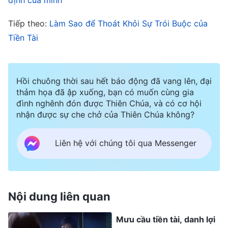
thầm: “Có tiền, có địa vị thật tốt quá, cuối cùng
Tiếp theo:
Làm Sao để Thoát Khỏi Sự Trói Buộc của
mình cũng có thể ngẩng cao đầu mà sống rồi!”.
Tiền Tài
Nhưng cứ làm việc ngày đêm như vậy, tóc tôi
bắt đầu rụng từng nắm, cơ thể cũng bắt đầu phù
nề. Hai chân tôi đau nhức và tê dại, đi lại rất khó
Hồi chuông thời sau hết báo động đã vang lên, đại
thảm họa đã ập xuống, bạn có muốn cùng gia
khăn. Tôi thực sự muốn nghỉ ngơi một hai ngày,
đình nghênh đón được Thiên Chúa, và có cơ hội
nhưng nghĩ đến việc xin nghỉ ốm sẽ làm hỏng cơ
nhận được sự che chở của Thiên Chúa không?
hội được đánh giá tốt và thăng chức vào năm
sau, nên tôi đành phải cố gắng chịu đựng. Mỗi
Liên hệ với chúng tôi qua Messenger
ngày đều là một sự dày vò.
Những năm đó mỗi lần về quê thăm mẹ vợ, bà
Nội dung liên quan
đều cho tôi xem lời
Đức Chúa Trời Toàn Năng
và
Mưu cầu tiền tài, danh lợi
nói với tôi rất nhiều về việc tin Đức Chúa Trời. Bà