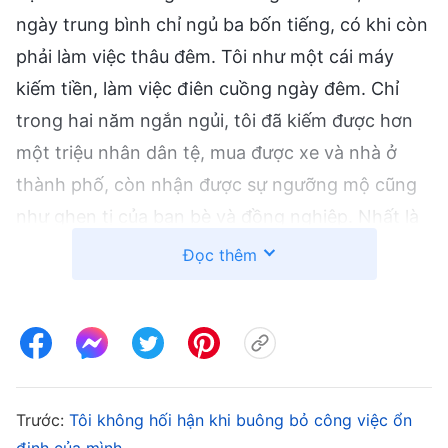
ngày trung bình chỉ ngủ ba bốn tiếng, có khi còn
phải làm việc thâu đêm. Tôi như một cái máy
kiếm tiền, làm việc điên cuồng ngày đêm. Chỉ
trong hai năm ngắn ngủi, tôi đã kiếm được hơn
một triệu nhân dân tệ, mua được xe và nhà ở
thành phố, còn nhận được sự ngưỡng mộ cũng
như ghen tị của bạn bè và đồng nghiệp. Nhất là
khi tôi về quê ăn Tết, những người trước đây
Đọc thêm
từng coi thường gia đình tôi thì nay thấy tôi từ
xa đã chào hỏi rồi, thậm chí còn mời tôi đến nhà
họ ăn cơm. Ngay cả những người lớn tuổi cũng
nâng cốc chúc mừng tôi, hỏi tôi có thể giúp con
cái họ tìm việc làm không. Tôi cảm thấy một cảm
Trước:
Tôi không hối hận khi buông bỏ công việc ổn
giác thành tựu không thể diễn tả thành lời, nghĩ
định của mình