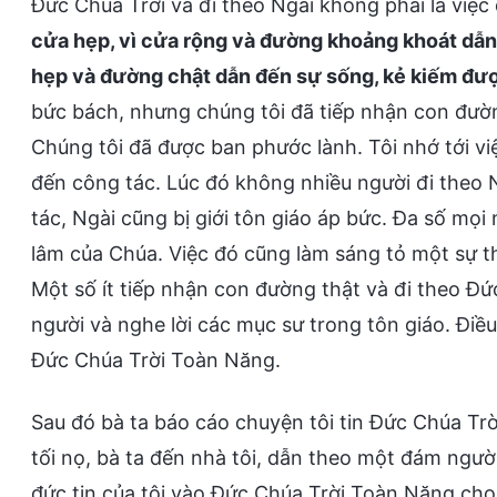
Đức Chúa Trời và đi theo Ngài không phải là việ
cửa hẹp, vì cửa rộng và đường khoảng khoát dẫn
hẹp và đường chật dẫn đến sự sống, kẻ kiếm được
bức bách, nhưng chúng tôi đã tiếp nhận con đườn
Chúng tôi đã được ban phước lành. Tôi nhớ tới vi
đến công tác. Lúc đó không nhiều người đi theo 
tác, Ngài cũng bị giới tôn giáo áp bức. Đa số mọi 
lâm của Chúa. Việc đó cũng làm sáng tỏ một sự th
Một số ít tiếp nhận con đường thật và đi theo Đứ
người và nghe lời các mục sư trong tôn giáo. Điề
Đức Chúa Trời Toàn Năng.
Sau đó bà ta báo cáo chuyện tôi tin Đức Chúa Tr
tối nọ, bà ta đến nhà tôi, dẫn theo một đám người
đức tin của tôi vào Đức Chúa Trời Toàn Năng cho