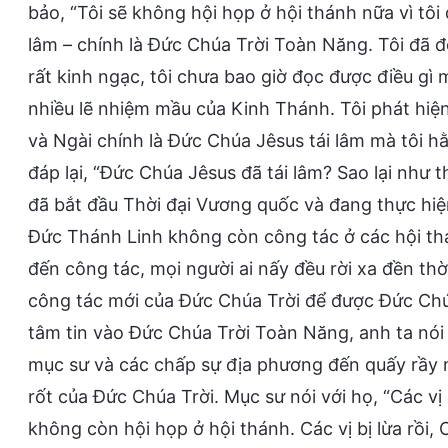
bảo, “Tôi sẽ không hội họp ở hội thánh nữa vì tô
lâm – chính là Đức Chúa Trời Toàn Năng. Tôi đã đ
rất kinh ngạc, tôi chưa bao giờ đọc được điều gì 
nhiều lẽ nhiệm mầu của Kinh Thánh. Tôi phát hiện
và Ngài chính là Đức Chúa Jêsus tái lâm mà tôi h
đáp lại, “Đức Chúa Jêsus đã tái lâm? Sao lại như
đã bắt đầu Thời đại Vương quốc và đang thực hiện
Đức Thánh Linh không còn công tác ở các hội th
đến công tác, mọi người ai nấy đều rời xa đền thờ
công tác mới của Đức Chúa Trời để được Đức Chúa 
tâm tin vào Đức Chúa Trời Toàn Năng, anh ta nói t
mục sư và các chấp sự địa phương đến quấy rầy m
rốt của Đức Chúa Trời. Mục sư nói với họ, “Các vị
không còn hội họp ở hội thánh. Các vị bị lừa rồi,