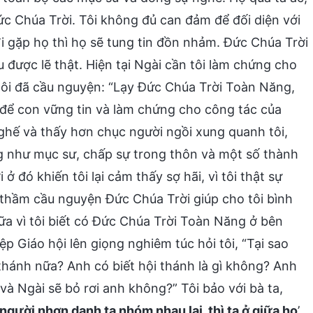
Đức Chúa Trời. Tôi không đủ can đảm để đối diện với
i gặp họ thì họ sẽ tung tin đồn nhảm. Đức Chúa Trời
u được lẽ thật. Hiện tại Ngài cần tôi làm chứng cho
 tôi đã cầu nguyện: “Lạy Đức Chúa Trời Toàn Năng,
n để con vững tin và làm chứng cho công tác của
g ghế và thấy hơn chục người ngồi xung quanh tôi,
g như mục sư, chấp sự trong thôn và một số thành
 đó khiến tôi lại cảm thấy sợ hãi, vì tôi thật sự
 thầm cầu nguyện Đức Chúa Trời giúp cho tôi bình
nữa vì tôi biết có Đức Chúa Trời Toàn Năng ở bên
p Giáo hội lên giọng nghiêm túc hỏi tôi, “Tại sao
thánh nữa? Anh có biết hội thánh là gì không? Anh
 và Ngài sẽ bỏ rơi anh không?” Tôi bảo với bà ta,
 người nhơn danh ta nhóm nhau lại, thì ta ở giữa họ
’