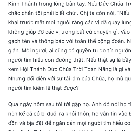
Kinh Thánh trong lòng bàn tay. Nếu Đức Chúa Trờ
chắc chắn tôi phải biết chứ”. Chị ta còn nói, “Nếu
khai trước mặt mọi người rằng các vị đã quay lưn
không giúp đỡ các vị trong bất cứ chuyện gì. Vào
gạch tên và thông báo với toàn thể cộng đoàn. Nếu
giận. Mỗi người, ai cũng có quyền tự do tín ngưỡ
người tìm hiểu con đường thật. Nếu thật sự là bầy 
xem Hội Thánh Đức Chúa Trời Toàn Năng là gì và
Nhưng đối diện với sự tái lâm của Chúa, họ mù qu
người tìm kiếm lẽ thật được?
Qua ngày hôm sau tôi tới gặp họ. Anh đó nói họ t
nên kể cả có bị đuổi ra khỏi thôn, họ vẫn tin và
đồn và bịa đặt để ngăn cản mọi người tìm hiểu con