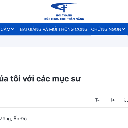
 CẢM
BÀI GIẢNG VÀ MỐI THÔNG CÔNG
CHỨNG NGÔN
ủa tôi với các mục sư
 Mông, Ấn Độ