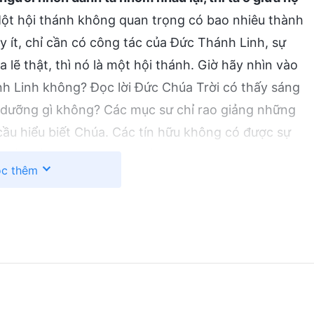
 Một hội thánh không quan trọng có bao nhiêu thành
 ít, chỉ cần có công tác của Đức Thánh Linh, sự
lẽ thật, thì nó là một hội thánh. Giờ hãy nhìn vào
h Linh không? Đọc lời Đức Chúa Trời có thấy sáng
g dưỡng gì không? Các mục sư chỉ rao giảng những
cầu hiểu biết Chúa. Các tín hữu không có được sự
 cầu tiền tài, ham mê thế gian. Hội thánh ngày nay
c thêm
nh mất công tác của Đức Thánh Linh và không thể
người nhà của tôi muốn tin vào Đức Chúa Trời Toàn
ời Đức Chúa Trời Toàn Năng bày tỏ chính là lẽ thật.
 mầu bí ẩn của Kinh Thánh. Đọc lời Đức Chúa Trời
rong lòng sáng tỏ và linh hồn được cung dưỡng. Đây
nh. Đức Chúa Trời Toàn Năng là sự xuất hiện của
Toàn Năng là hội thánh chân chính. Ngày nay, nhiều