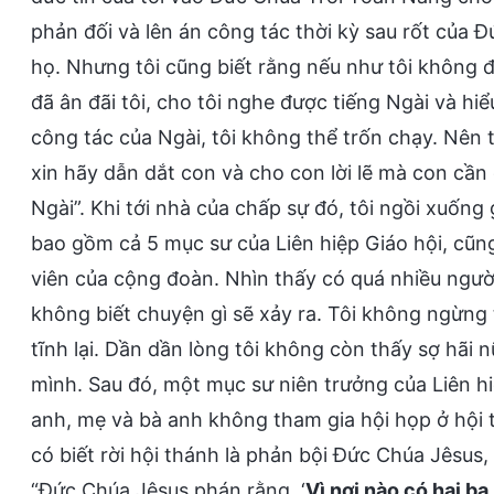
phản đối và lên án công tác thời kỳ sau rốt của 
họ. Nhưng tôi cũng biết rằng nếu như tôi không đ
đã ân đãi tôi, cho tôi nghe được tiếng Ngài và hiể
công tác của Ngài, tôi không thể trốn chạy. Nên
xin hãy dẫn dắt con và cho con lời lẽ mà con cầ
Ngài”. Khi tới nhà của chấp sự đó, tôi ngồi xuốn
bao gồm cả 5 mục sư của Liên hiệp Giáo hội, cũn
viên của cộng đoàn. Nhìn thấy có quá nhiều người ở
không biết chuyện gì sẽ xảy ra. Tôi không ngừng
tĩnh lại. Dần dần lòng tôi không còn thấy sợ hãi 
mình. Sau đó, một mục sư niên trưởng của Liên hiệ
anh, mẹ và bà anh không tham gia hội họp ở hội 
có biết rời hội thánh là phản bội Đức Chúa Jêsus,
“Đức Chúa Jêsus phán rằng, ‘
Vì nơi nào có hai ba