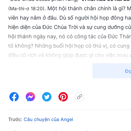
. Một hội thánh chân chính là gì?
(Ma-thi-ơ 18:20)
viên hay nằm ở đâu. Dù số người hội họp đông hay
hiện diện của Đức Chúa Trời và sự cung dưỡng của 
hội thánh ngày nay, nó có công tác của Đức Thán
tỏ không? Những buổi hội họp có thú vị, có cun
điều cũ rích và không giúp được gì cho việc mưu 
cung dưỡng sự sống. Họ yếu đuối và tiêu cực, mưu
Đọ
hệt như đền thờ thời Đức Chúa Jêsus – nó đã đá
gọi là một hội thánh chân chính. Tại sao tôi và 
Năng và ngừng hội họp ở hội thánh à? Là vì mọi l
Đức Chúa Trời Toàn Năng đã tỏ lộ nhiều lẽ nhiệm
Toàn Năng thực sự giúp tôi đại khai nhãn giới, t
Trước:
Câu chuyện của Angel
chính là thành quả từ công tác của Đức Thánh Li
Đức Chúa Trời thật, và Hội Thánh Đức Chúa Trời 