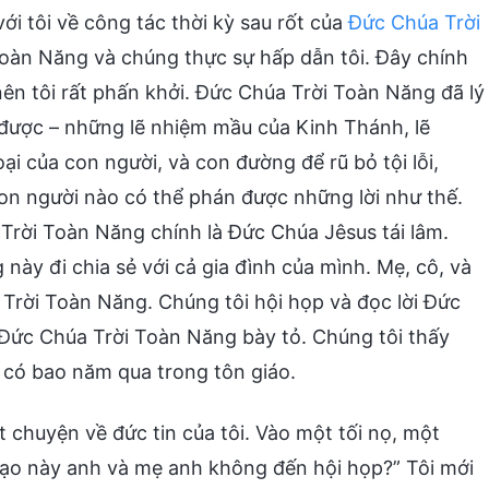
i tôi về công tác thời kỳ sau rốt của
Đức Chúa Trời
 Toàn Năng và chúng thực sự hấp dẫn tôi. Đây chính
nên tôi rất phấn khởi. Đức Chúa Trời Toàn Năng đã lý
h được – những lẽ nhiệm mầu của Kinh Thánh, lẽ
i của con người, và con đường để rũ bỏ tội lỗi,
on người nào có thể phán được những lời như thế.
 Trời Toàn Năng chính là Đức Chúa Jêsus tái lâm.
này đi chia sẻ với cả gia đình của mình. Mẹ, cô, và
 Trời Toàn Năng. Chúng tôi hội họp và đọc lời Đức
 Đức Chúa Trời Toàn Năng bày tỏ. Chúng tôi thấy
 có bao năm qua trong tôn giáo.
 chuyện về đức tin của tôi. Vào một tối nọ, một
 dạo này anh và mẹ anh không đến hội họp?” Tôi mới