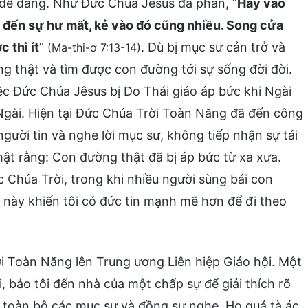
c dễ dàng. Như Đức Chúa Jêsus đã phán, “
Hãy vào
 đến sự hư mất, kẻ vào đó cũng nhiều. Song cửa
 thì ít
”
. Dù bị mục sư cản trở và
(Ma-thi-ơ 7:13-14)
g thật và tìm được con đường tới sự sống đời đời.
ệc Đức Chúa Jêsus bị Do Thái giáo áp bức khi Ngài
Ngài. Hiện tại Đức Chúa Trời Toàn Năng đã đến công
người tin và nghe lời mục sư, không tiếp nhận sự tái
ật rằng: Con đường thật đã bị áp bức từ xa xưa.
c Chúa Trời, trong khi nhiều người sùng bái con
u này khiến tôi có đức tin mạnh mẽ hơn để đi theo
ời Toàn Năng lên Trung ương Liên hiệp Giáo hội. Một
, bảo tôi đến nhà của một chấp sự để giải thích rõ
 toàn bộ các mục sư và đồng sự nghe. Họ quá tà ác,