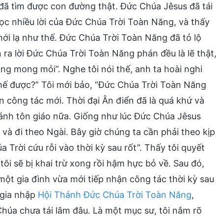
i đã tìm được con đường thật. Đức Chúa Jêsus đã tái
ọc nhiều lời của Đức Chúa Trời Toàn Năng, và thấy
mới lạ như thế. Đức Chúa Trời Toàn Năng đã tỏ lộ
 ra lời Đức Chúa Trời Toàn Năng phán đều là lẽ thật,
ằng mong mỏi”. Nghe tôi nói thế, anh ta hoài nghi
 thế được?” Tôi mới bảo, “Đức Chúa Trời Toàn Năng
 công tác mới. Thời đại Ân điển đã là quá khứ và
ánh tôn giáo nữa. Giống như lúc Đức Chúa Jêsus
 và đi theo Ngài. Bây giờ chúng ta cần phải theo kịp
Trời cứu rỗi vào thời kỳ sau rốt”. Thấy tôi quyết
ôi sẽ bị khai trừ xong rồi hậm hực bỏ về. Sau đó,
ột gia đình vừa mới tiếp nhận công tác thời kỳ sau
 gia nhập
Hội Thánh Đức Chúa Trời Toàn Năng
,
 Chúa chưa tái lâm đâu. Là một mục sư, tôi nắm rõ