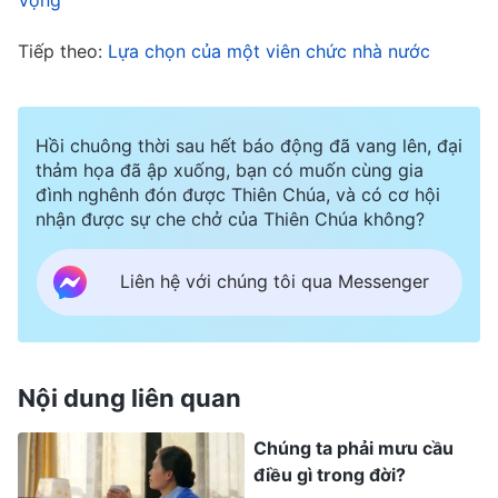
sao? Cuộc sống của tôi chỉ có thế thôi sao? Tôi
Tiếp theo:
Lựa chọn của một viên chức nhà nước
thực sự sẽ chết như thế này sao?”. Nghĩ đến đây,
tôi vô cùng hối hận. Tôi hối hận vì đã không tin
Đức Chúa Trời và sống đời sống hội thánh ngay
Hồi chuông thời sau hết báo động đã vang lên, đại
thảm họa đã ập xuống, bạn có muốn cùng gia
từ đầu. Tôi rất hối hận và không cam tâm chết
đình nghênh đón được Thiên Chúa, và có cơ hội
như thế này. Tôi nghĩ đến những lời Đức Chúa
nhận được sự che chở của Thiên Chúa không?
Trời mà mình đã đọc trước đây: “
Tất cả mọi thảm
họa liên tục giáng xuống; tất cả các quốc gia và
Liên hệ với chúng tôi qua Messenger
tất cả các vùng đất đều sẽ phải chịu thảm hoạ,
bệnh dịch, nạn đói, lũ lụt, hạn hán, động đất ở
khắp mọi nơi. Những thảm họa này không chỉ
Nội dung liên quan
xảy ra ở một hoặc hai nơi, cũng sẽ không kết
Chúng ta phải mưu cầu
thúc trong một hoặc hai ngày, mà chúng sẽ lan
điều gì trong đời?
ra mỗi lúc một rộng hơn, và thảm họa sẽ ngày