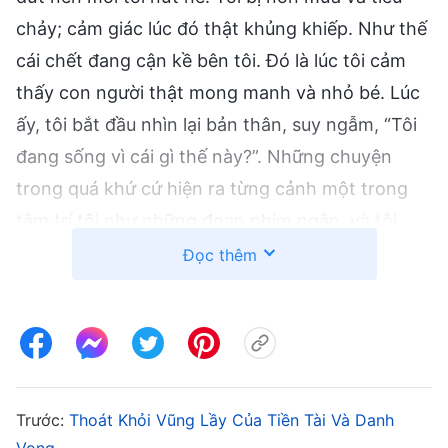
chảy; cảm giác lúc đó thật khủng khiếp. Như thế
cái chết đang cận kề bên tôi. Đó là lúc tôi cảm
thấy con người thật mong manh và nhỏ bé. Lúc
ấy, tôi bắt đầu nhìn lại bản thân, suy ngẫm, “Tôi
đang sống vì cái gì thế này?”. Những chuyện
trong quá khứ cứ hiện ra từng cảnh một trong
tâm trí tôi như những đoạn phim ngắn, và tôi
nghĩ, “Ngày nào tôi cũng đau đầu nghĩ cách
Đọc thêm
kiếm thêm tiền bằng việc nói dối và lọc lừa mọi
người. Có thật sự là tôi sống chỉ để kiếm tiền và
làm việc như thế này không? Có phải tất cả chỉ
để thỏa mãn thói hư vinh và thể diện của tôi, để
mọi người xem trọng tôi không? Chỉ để ăn, uống
Trước:
Thoát Khỏi Vũng Lầy Của Tiền Tài Và Danh
và hưởng thụ sao? Đây là mục đích sống của tôi
Vọng