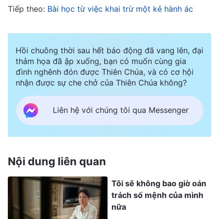
chính quyền Đảng Cộng Sản bênh vực cho nhau,
Tiếp theo:
Bài học từ việc khai trừ một kẻ hành ác
nếu có quyền lực, tôi sẽ trở thành một kẻ địch lại
Đấng Christ. “Lãnh đạo giả” và “kẻ địch lại Đấng
Christ”: mỗi lần chị ấy nói những từ này, tôi lại
Hồi chuông thời sau hết báo động đã vang lên, đại
thảm họa đã ập xuống, bạn có muốn cùng gia
giật mình thon thót. Tôi rất buồn bực và cảm
đình nghênh đón được Thiên Chúa, và có cơ hội
thấy mình hết sức sai lầm. Tôi khóc như mưa. Và
nhận được sự che chở của Thiên Chúa không?
cầu nguyện trong nước mắt, “Lạy Đức Chúa Trời,
Liên hệ với chúng tôi qua Messenger
con biết lãnh đạo đang phơi bày một vấn đề
thực tế của con, nhưng con không thấy được
nó. Xin hãy khai sáng và dẫn dắt con để con có
thể hiểu bản thân và rút ra bài học cho mình”.
Nội dung liên quan
Tôi sẽ không bao giờ oán
Hôm sau tôi tổ chức một buổi hội họp để thảo
trách số mệnh của mình
luận công khai và phân định về lãnh đạo và hai
nữa
chấp sự bị báo cáo. Các anh chị em không chộp