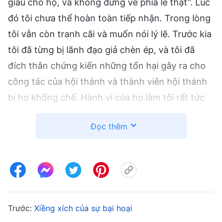
giấu cho họ, và không đứng về phía lẽ thật”. Lúc
đó tôi chưa thể hoàn toàn tiếp nhận. Trong lòng
tôi vẫn còn tranh cãi và muốn nói lý lẽ. Trước kia
tôi đã từng bị lãnh đạo giả chèn ép, và tôi đã
đích thân chứng kiến những tổn hại gây ra cho
công tác của hội thánh và thành viên hội thánh
bị họ khống chế. Hành vi của họ làm tôi rất tức
giận. Tôi luôn tước bổn phận những ai bị phơi
Đọc thêm
bày là lãnh đạo giả ngay lập tức. Sao tôi có thể
bênh vực cho lãnh đạo giả chứ? Chị ấy tiếp tục
mổ xẻ bản chất những hành động của tôi, phơi
bày tôi là một lãnh đạo giả không thực hành lẽ
thật, mà lại làm theo những triết lý Sa-tan. Chị
ấy nói tôi bảo vệ những lãnh đạo giả đó, như
Trước:
Xiềng xích của sự bại hoại